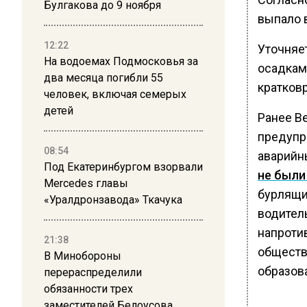
Булгакова до 9 ноября
выпало 
12:22
Уточняе
На водоемах Подмосковья за
осадкам
два месяца погибли 55
кратков
человек, включая семерых
детей
Ранее В
предупр
08:54
аварийн
Под Екатеринбургом взорвали
не были
Mercedes главы
бурлящи
«Уралдронзавода» Ткачука
водител
напроти
21:38
обществ
В Минобороны
образов
перераспределили
обязанности трех
заместителей Белоусова