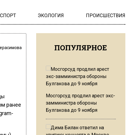
НСПОРТ
ЭКОЛОГИЯ
ПРОИСШЕСТВИЯ
ПОПУЛЯРНОЕ
Герасимова
в
Мосгорсуд продлил арест экс-
цы
замминистра обороны
ом ранее
Булгакова до 9 ноября
gram-
рмы)