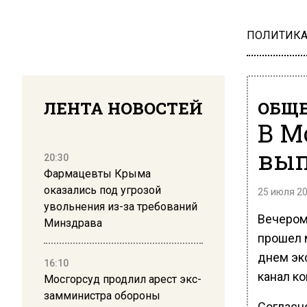
ПОЛИТИК
ЛЕНТА НОВОСТЕЙ
ОБЩЕ
В М
вып
20:30
Фармацевты Крыма
оказались под угрозой
25 июля 20
увольнения из-за требований
Вечером
Минздрава
прошел м
днем эк
16:10
канал ко
Мосгорсуд продлил арест экс-
замминистра обороны
Согласн