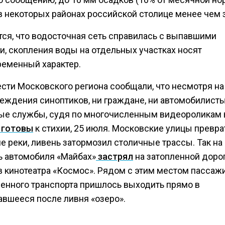
в некоторых районах российской столице менее чем з
тся, что водосточная сеть справилась с выпавшими
и, скопления воды на отдельных участках носят
ременный характер.
ести Московского региона сообщали, что несмотря на
еждения синоптиков, ни граждане, ни автомобилисты
ые службы, судя по многочисленным видеороликам в
 готовы
к стихии, 25 июля. Московские улицы превра
е реки, ливень затормозил столичные трассы. Так н
ь автомобиля «Майбах»
застрял
на затопленной доро
в кинотеатра «Космос». Рядом с этим местом пассаж
енного транспорта пришлось выходить прямо в
авшееся после ливня «озеро».