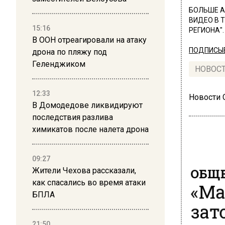
БОЛЬШЕ А
ВИДЕО В 
15:16
РЕГИОНА".
В ООН отреагировали на атаку
ПОДПИСЫВ
дрона по пляжу под
Геленджиком
НОВОС
12:33
Новости
В Домодедове ликвидируют
последствия разлива
химикатов после налета дрона
09:27
ОБЩЕ
Жители Чехова рассказали,
«Ма
как спасались во время атаки
БПЛА
зат
21:50