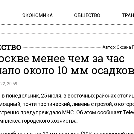
А
ЭКОНОМИКА
ОБЩЕСТВО
ТРА
СТВО
Автор:
Оксана 
оскве менее чем за час
ало около 10 мм осадко
22, 20:59
 в понедельник, 25 июля, в восточных районах столи
ощный, почти тропический, ливень с грозой, о котор
стренно предупреждало МЧС. Об этом сообщает Tele
мплекса городского хозяйства.
о сообщению, до 10 мм осадков (10% от месячной но