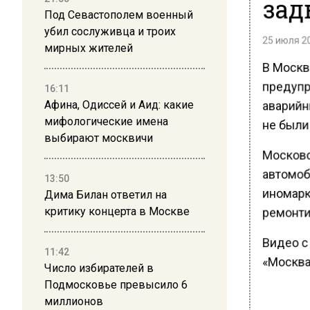
зад
Под Севастополем военный
убил сослуживца и троих
25 июля 20
мирных жителей
В Москв
предупр
16:11
аварийн
Афина, Одиссей и Аид: какие
не были 
мифологические имена
выбирают москвичи
Московс
автомоб
13:50
иномарк
Дима Билан ответил на
ремонти
критику концерта в Москве
Видео с
11:42
«Москва
Число избирателей в
Подмосковье превысило 6
миллионов