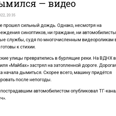
ымился — видео
22, 20:35
е прошел сильный дождь. Однако, несмотря на
еждения синоптиков, ни граждане, ни автомобилисты
ые службы, судя по многочисленным видеороликам в
готовы к стихии.
кие улицы превратились в бурлящие реки. На ВДНХ 
иля «Майбах» застрял на затопленной дороге. Дорога
а начала дымиться. Скорее всего, машину придётся
ровать после непогоды.
 пострадавшим автомобилистом опубликовал ТГ-кан
ч».