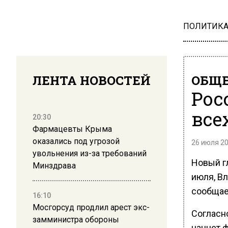
ПОЛИТИК
ЛЕНТА НОВОСТЕЙ
ОБЩЕ
Рос
все
20:30
Фармацевты Крыма
оказались под угрозой
26 июля 20
увольнения из-за требований
Новый г
Минздрава
июля, В
сообщае
16:10
Мосгорсуд продлил арест экс-
Согласн
замминистра обороны
начнет 