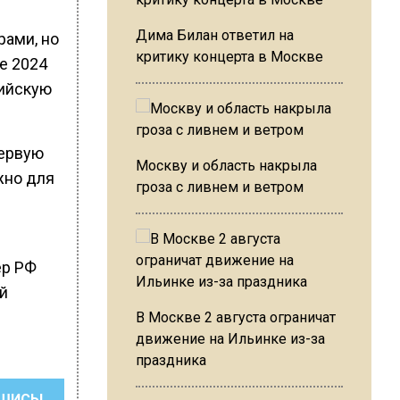
Дима Билан ответил на
рами, но
критику концерта в Москве
е 2024
сийскую
первую
Москву и область накрыла
жно для
гроза с ливнем и ветром
ер РФ
й
В Москве 2 августа ограничат
движение на Ильинке из-за
праздника
ШИСЬ!