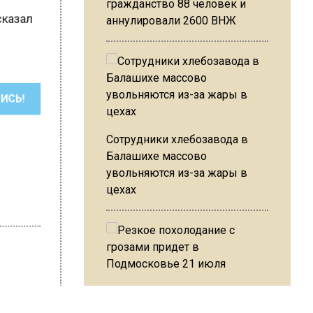
гражданство 88 человек и
ссказал
аннулировали 2600 ВНЖ
ШИСЬ!
Сотрудники хлебозавода в
Балашихе массово
увольняются из-за жары в
цехах
Резкое похолодание с
грозами придет в
на Ушакова