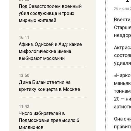
26 июля 20
Под Севастополем военный
убил сослуживца и троих
Ввести 
мирных жителей
Старшен
нездоро
16:11
Актриса
Афина, Одиссей и Аид: какие
мифологические имена
состоян
выбирают москвичи
удивляет
«Наркома
13:50
маньяк, 
Дима Билан ответил на
тоннами,
критику концерта в Москве
20 — ник
артистка
11:42
Число избирателей в
Она счи
Подмосковье превысило 6
правител
миллионов