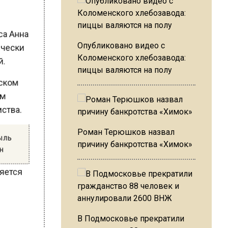
иса Анна
гически
Опубликовано видео с
ей.
Коломенского хлебозавода:
пиццы валяются на полу
ческом
аум
омства.
Роман Терюшков назвал
быль
причину банкротства «Химок»
млн
вляется
В Подмосковье прекратили