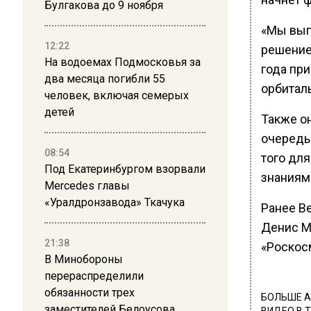
Булгакова до 9 ноября
«Мы вып
12:22
решение
На водоемах Подмосковья за
года пр
два месяца погибли 55
орбитал
человек, включая семерых
детей
Также о
очередь
08:54
того дл
Под Екатеринбургом взорвали
знаниям
Mercedes главы
«Уралдронзавода» Ткачука
Ранее В
Денис М
21:38
«Роскосм
В Минобороны
перераспределили
обязанности трех
БОЛЬШЕ А
заместителей Белоусова