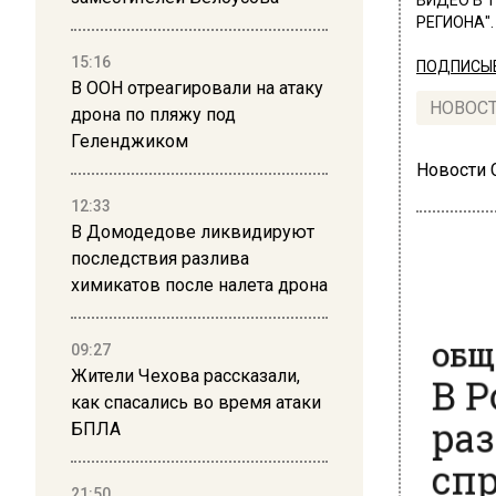
ВИДЕО В 
РЕГИОНА".
15:16
ПОДПИСЫВ
В ООН отреагировали на атаку
НОВОС
дрона по пляжу под
Геленджиком
Новости
12:33
В Домодедове ликвидируют
последствия разлива
химикатов после налета дрона
ОБЩЕ
09:27
В Р
Жители Чехова рассказали,
раз
как спасались во время атаки
БПЛА
спр
21:50