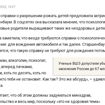
22, 14:07
справки о разрешении рожать детей предложила актр
баум. В соцсетях она высказала мнение, что психоло
вые родители выращивают таких же нездоровых дет
 заметила, что везде требуются справки о психологи
ии: для вождения автомобиля и так далее. Старшенб
ся, что такую справку не требуют для рождения пот
н, алкоголик, психопат,
Ученые ВШЭ допустили у
вперед пачками,
населения России до 67 
 хоть по десять, хоть по
то тебя не остановит. Как так? Это же абсурд», — уди
.
тает, что об этом должны задуматься минздрав,
ьство и весь мир, поскольку «это не здоровая тема».