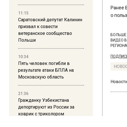
Ранее В
11:15
о польз
Саратовский депутат Калинин
призвал к совести
ветеранское сообщество
БОЛЬШЕ А
Польши
ВИДЕО В 
РЕГИОНА".
10:34
ПОДПИСЫВ
Пять человек погибли в
результате атаки БПЛА на
НОВОС
Московскую область
Новости
21:36
Гражданку Узбекистана
депортируют из России за
коврик с триколором
ОБЩЕ