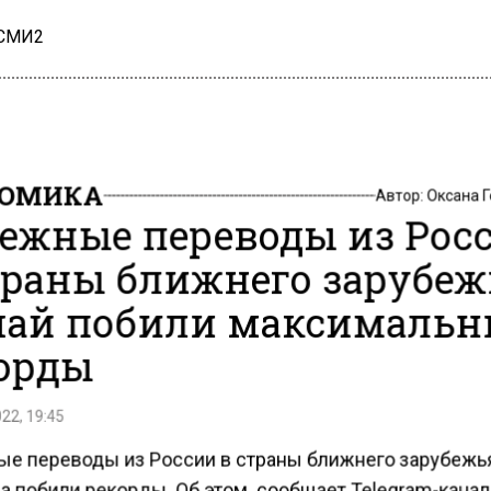
 СМИ2
НОМИКА
Автор:
Оксана 
ежные переводы из Рос
траны ближнего зарубеж
май побили максимальн
орды
22, 19:45
е переводы из России в страны ближнего зарубежь
да побили рекорды. Об этом сообщает Telegram-канал