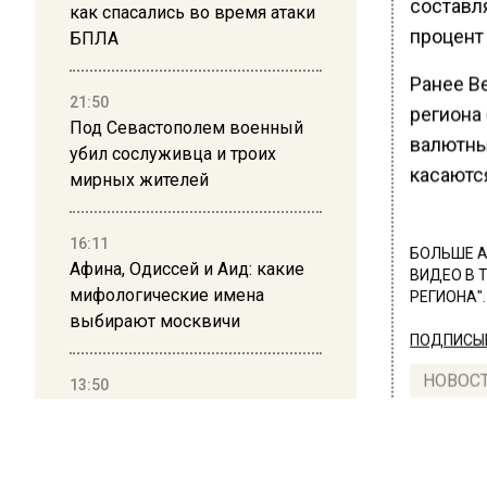
составл
как спасались во время атаки
процент 
БПЛА
Ранее В
21:50
региона
Под Севастополем военный
валютны
убил сослуживца и троих
касаютс
мирных жителей
16:11
БОЛЬШЕ А
Афина, Одиссей и Аид: какие
ВИДЕО В 
мифологические имена
РЕГИОНА".
выбирают москвичи
ПОДПИСЫВ
НОВОС
13:50
Дима Билан ответил на
критику концерта в Москве
Новости