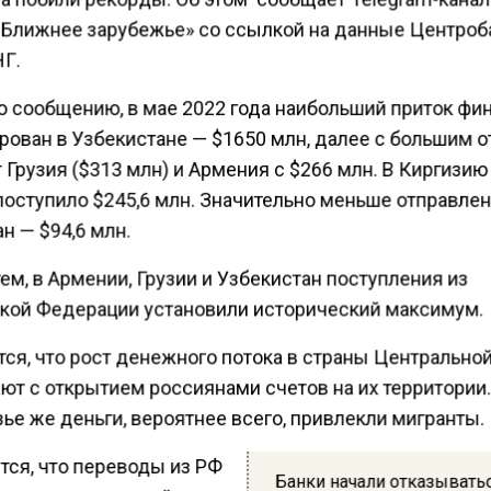
k Ближнее зарубежье» со ссылкой на данные Центроб
Г.
о сообщению, в мае 2022 года наибольший приток фи
рован в Узбекистане — $1650 млн, далее с большим 
Грузия ($313 млн) и Армения с $266 млн. В Киргизию
поступило $245,6 млн. Значительно меньше отправлен
н — $94,6 млн.
м, в Армении, Грузии и Узбекистан поступления из
кой Федерации установили исторический максимум.
ся, что рост денежного потока в страны Центрально
ют с открытием россиянами счетов на их территории.
ье же деньги, вероятнее всего, привлекли мигранты.
тся, что переводы из РФ
Банки начали отказыватьс