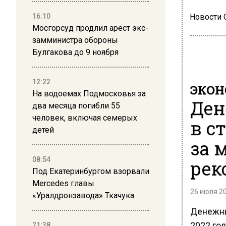
16:10
Новости
Мосгорсуд продлил арест экс-
замминистра обороны
Булгакова до 9 ноября
12:22
ЭКО
На водоемах Подмосковья за
Ден
два месяца погибли 55
человек, включая семерых
в с
детей
за 
08:54
рек
Под Екатеринбургом взорвали
Mercedes главы
26 июля 20
«Уралдронзавода» Ткачука
Денежны
2022 го
21:38