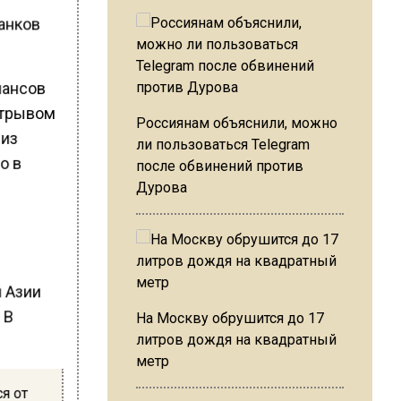
анков
нансов
отрывом
Россиянам объяснили, можно
 из
ли пользоваться Telegram
о в
после обвинений против
Дурова
й Азии
 В
На Москву обрушится до 17
литров дождя на квадратный
метр
я от