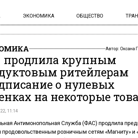
А
ЭКОНОМИКА
ОБЩЕСТВО
ТРА
НОМИКА
Автор:
Оксана 
 продлила крупным
дуктовым ритейлерам
дписание о нулевых
енках на некоторые тов
22, 11:14
ьная Антимонопольная Служба (ФАС) продлила пред
 продовольственным розничным сетям «Магниту» и 