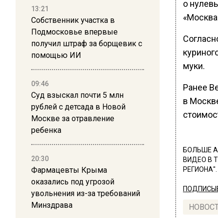
о нулевы
13:21
«Москва 
Собственник участка в
Подмосковье впервые
Согласн
получил штраф за борщевик с
куриного
помощью ИИ
муки.
09:46
Ранее В
Суд взыскал почти 5 млн
в Москве
рублей с детсада в Новой
стоимос
Москве за отравление
ребенка
БОЛЬШЕ А
20:30
ВИДЕО В 
Фармацевты Крыма
РЕГИОНА".
оказались под угрозой
ПОДПИСЫВ
увольнения из-за требований
Минздрава
НОВОС