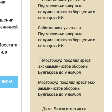
нал
ошении
пшеничной
Собственник участка в
Подмосковье впервые
получил штраф за борщевик с
Мосстата
помощью ИИ
и, а
ШИСЬ!
Мосгорсуд продлил арест экс-
замминистра обороны
Булгакова до 9 ноября