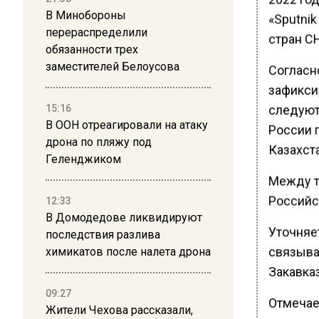
В Минобороны
«Sputni
перераспределили
стран СН
обязанности трех
заместителей Белоусова
Согласн
зафикси
следуют 
15:16
В ООН отреагировали на атаку
России 
дрона по пляжу под
Казахста
Геленджиком
Между те
Российс
12:33
В Домодедове ликвидируют
Уточняет
последствия разлива
связыва
химикатов после налета дрона
Закавказ
09:27
Отмечае
Жители Чехова рассказали,