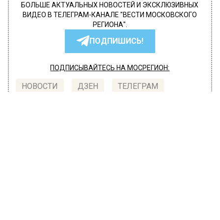
БОЛЬШЕ АКТУАЛЬНЫХ НОВОСТЕЙ И ЭКСКЛЮЗИВНЫХ
ВИДЕО В ТЕЛЕГРАМ-КАНАЛЕ "ВЕСТИ МОСКОВСКОГО
РЕГИОНА".
ПОДПИШИСЬ!
ПОДПИСЫВАЙТЕСЬ НА МОСРЕГИОН:
НОВОСТИ
ДЗЕН
ТЕЛЕГРАМ
Новости СМИ2
ОБЩЕСТВО
Автор:
Ирина Ушакова
Собчак объяснила, какой должна
быть патриотическая песня
27 июля 2022, 19:31