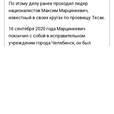
По этому делу ранее проходил лидер
националистов Максим Марцинкевич,
известный в своих кругах по прозвищу Тесак.
16 сентября 2020 года Марцинкевич
покончил с собой в исправительном
учреждении города Челябинск, он был
осужден на 10 лет лишения свободы по делу
о нападениях на людей, которых он считал
наркоторговцами. СКР России отверг
предположения о криминальном характере
смерти Марцинкевича.
Ранее Вести Московского региона сообщали,
что троих мужчин будут
судить
за кражу 13
автомобилей за 32 млн рублей в российской
столице и в Подмосковье.