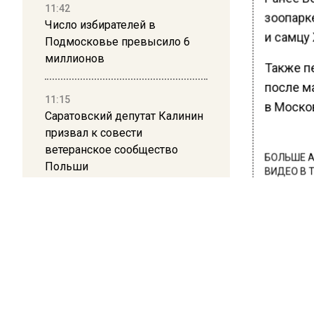
11:42
зоопарк
Число избирателей в
и самцу 
Подмосковье превысило 6
миллионов
Также пе
после м
11:15
в Моско
Саратовский депутат Калинин
призвал к совести
ветеранское сообщество
БОЛЬШЕ А
Польши
ВИДЕО В 
РЕГИОНА".
10:34
ПОДПИСЫВ
Пять человек погибли в
результате атаки БПЛА на
НОВОС
Московскую область
Новости
21:36