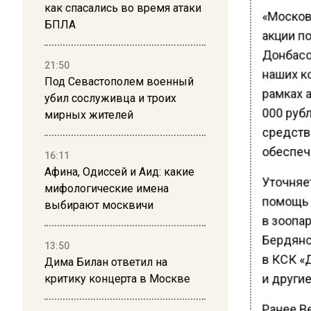
как спасались во время атаки
«Москов
БПЛА
акции п
Донбасс
21:50
наших к
Под Севастополем военный
рамках а
убил сослуживца и троих
000 рубл
мирных жителей
средства
обеспече
16:11
Афина, Одиссей и Аид: какие
Уточняе
мифологические имена
помощь 
выбирают москвичи
в зоопа
Бердянск
13:50
в КСК «
Дима Билан ответил на
и други
критику концерта в Москве
Ранее В