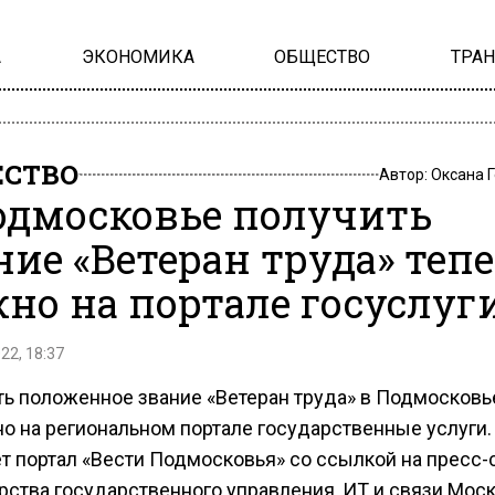
А
ЭКОНОМИКА
ОБЩЕСТВО
ТРА
СТВО
Автор:
Оксана 
одмосковье получить
ние «Ветеран труда» теп
но на портале госуслуг
22, 18:37
ь положенное звание «Ветеран труда» в Подмосковь
о на региональном портале государственные услуги.
т портал «Вести Подмосковья» со ссылкой на пресс
рства государственного управления, ИТ и связи Мос