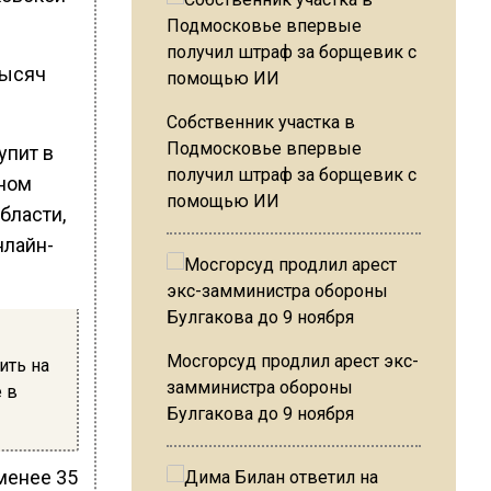
тысяч
Собственник участка в
Подмосковье впервые
упит в
получил штраф за борщевик с
ьном
помощью ИИ
бласти,
нлайн-
Мосгорсуд продлил арест экс-
ить на
замминистра обороны
 в
Булгакова до 9 ноября
менее 35