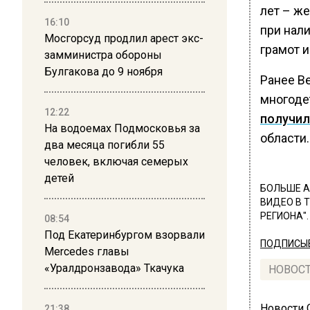
лет – ж
16:10
при нал
Мосгорсуд продлил арест экс-
грамот и
замминистра обороны
Булгакова до 9 ноября
Ранее Ве
многоде
12:22
получил
На водоемах Подмосковья за
области.
два месяца погибли 55
человек, включая семерых
детей
БОЛЬШЕ А
ВИДЕО В 
РЕГИОНА".
08:54
Под Екатеринбургом взорвали
ПОДПИСЫВ
Mercedes главы
«Уралдронзавода» Ткачука
НОВОС
Новости
21:38