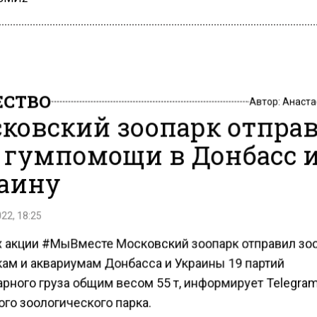
СТВО
Автор:
Анаста
ковский зоопарк отпра
т гумпомощи в Донбасс и
аину
22, 18:25
х акции #МыВместе Московский зоопарк отправил зо
кам и аквариумам Донбасса и Украины 19 партий
арного груза общим весом 55 т, информирует Telegra
го зоологического парка.