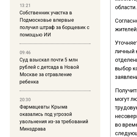
13:21
области.
Собственник участка в
Подмосковье впервые
Согласн
получил штраф за борщевик с
жителей,
помощью ИИ
Уточняе
личный к
09:46
отделен
Суд взыскал почти 5 млн
рублей с детсада в Новой
выбор к
Москве за отравление
заявлен
ребенка
Получит
могут л
20:30
Фармацевты Крыма
трудову
оказались под угрозой
несовер
увольнения из-за требований
во врем
Минздрава
следующ