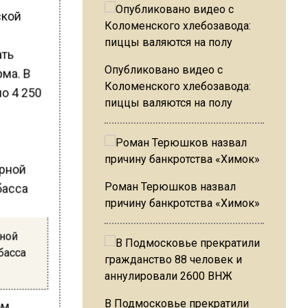
ской
ать
Опубликовано видео с
рма. В
Коломенского хлебозавода:
о 4 250
пиццы валяются на полу
Роман Терюшков назвал
причину банкротства «Химок»
рной
басса
В Подмосковье прекратили
ом