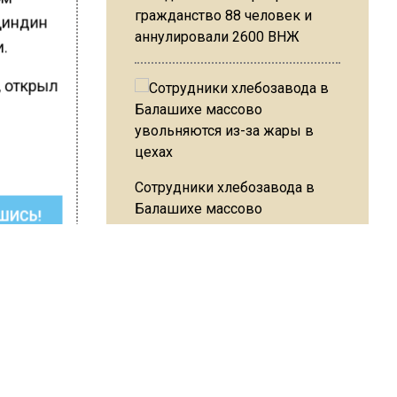
гражданство 88 человек и
 Диндин
аннулировали 2600 ВНЖ
и.
, открыл
Сотрудники хлебозавода в
Балашихе массово
ШИСЬ!
увольняются из-за жары в
цехах
Резкое похолодание с