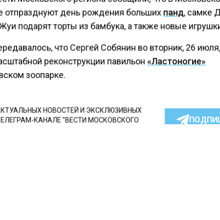
е отпразднуют день рождения больших
панд
, самке
Жуи подарят торты из бамбука, а также новые игрушк
редавалось, что Сергей Собянин во вторник, 26 июля
асштабной реконструкции павильон
«Ластоногие»
вском зоопарке.
КТУАЛЬНЫХ НОВОСТЕЙ И ЭКСКЛЮЗИВНЫХ
ПОДПИ
ТЕЛЕГРАМ-КАНАЛЕ "ВЕСТИ МОСКОВСКОГО
АЙТЕСЬ НА МОСРЕГИОН:
ТИ
ДЗЕН
ТЕЛЕГРАМ
 СМИ2