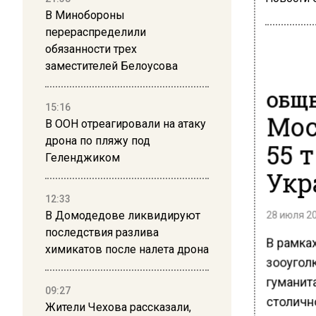
В Минобороны
перераспределили
обязанности трех
заместителей Белоусова
ОБЩЕ
15:16
Мос
В ООН отреагировали на атаку
дрона по пляжу под
55 
Геленджиком
Укр
12:33
28 июля 20
В Домодедове ликвидируют
последствия разлива
В рамка
химикатов после налета дрона
зооугол
гуманит
09:27
столично
Жители Чехова рассказали,