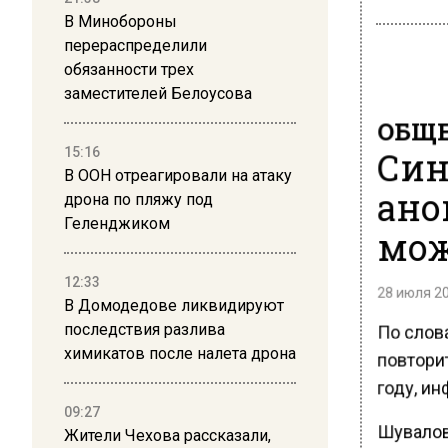
В Минобороны
перераспределили
обязанности трех
заместителей Белоусова
ОБЩЕ
Син
15:16
В ООН отреагировали на атаку
ано
дрона по пляжу под
Геленджиком
мож
12:33
28 июля 20
В Домодедове ликвидируют
По слов
последствия разлива
химикатов после налета дрона
повтори
году, ин
09:27
Шувалов 
Жители Чехова рассказали,