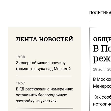
ПОЛИТИК
ЛЕНТА НОВОСТЕЙ
ОБЩЕ
В П
реж
19:38
Эксперт объяснил причину
громкого звука над Москвой
28 июля 20
В Моско
16:57
Мейерхо
В ГД рассказали о намерениях
остановить беспорядочную
Как соо
застройку на участках
историч