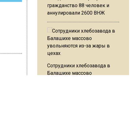
гражданство 88 человек и
аннулировали 2600 ВНЖ
Сотрудники хлебозавода в
Балашихе массово
увольняются из-за жары в
 Варсегова
цехах
что
ве
Резкое похолодание с