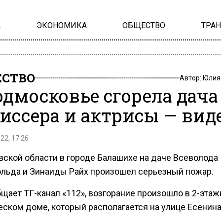
А
ЭКОНОМИКА
ОБЩЕСТВО
ТРА
СТВО
Автор:
Юлия
одмосковье сгорела дача
иссера и актрисы — вид
22, 17:26
вской области в городе Балашихе на даче Всеволода
льда и Зинаиды Райх произошел серьезный пожар.
бщает ТГ-канал «112», возгорание произошло в 2-эта
еском доме, который располагается на улице Есенина