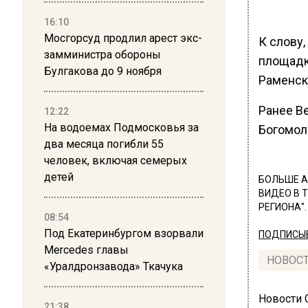
16:10
Мосгорсуд продлил арест экс-
К слову,
замминистра обороны
площадк
Булгакова до 9 ноября
Раменс
Ранее В
12:22
На водоемах Подмосковья за
Богомоло
два месяца погибли 55
человек, включая семерых
детей
БОЛЬШЕ А
ВИДЕО В 
РЕГИОНА".
08:54
Под Екатеринбургом взорвали
ПОДПИСЫВ
Mercedes главы
НОВОС
«Уралдронзавода» Ткачука
Новости
21:38