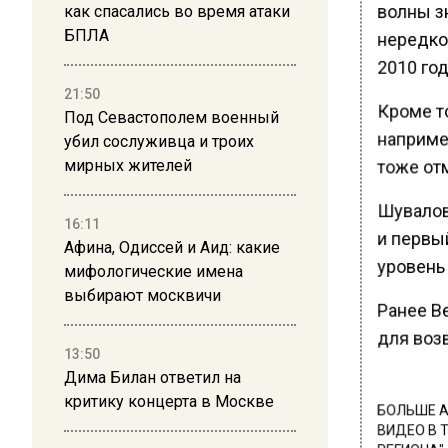
волны з
как спасались во время атаки
БПЛА
нередко
2010 год
21:50
Кроме то
Под Севастополем военный
наприме
убил сослуживца и троих
тоже от
мирных жителей
Шувалов
16:11
и первы
Афина, Одиссей и Аид: какие
уровень 
мифологические имена
выбирают москвичи
Ранее В
для воз
13:50
Дима Билан ответил на
критику концерта в Москве
БОЛЬШЕ А
ВИДЕО В 