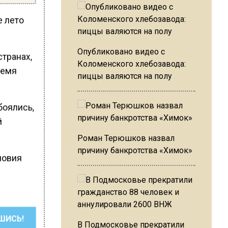
е лето
Опубликовано видео с
странах,
Коломенского хлебозавода:
ремя
пиццы валяются на полу
боялись,
й
Роман Терюшков назвал
причину банкротства «Химок»
словия
ШИСЬ!
В Подмосковье прекратили