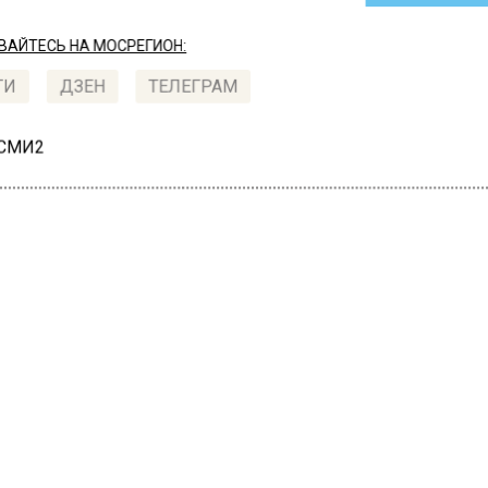
АЙТЕСЬ НА МОСРЕГИОН:
ТИ
ДЗЕН
ТЕЛЕГРАМ
 СМИ2
СТВО
Автор:
Юлия
оптики предупредили, 
мальная жара 2010 года
ет повториться в Моск
22, 17:13