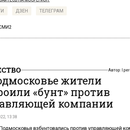
АЙТЕСЬ НА МОСРЕГИОН:
ТИ
ДЗЕН
ТЕЛЕГРАМ
 СМИ2
СТВО
Автор:
l.pe
одмосковье жители
роили «бунт» против
авляющей компании
22, 13:38
Подмосковья взбунтовались против управляющей ко