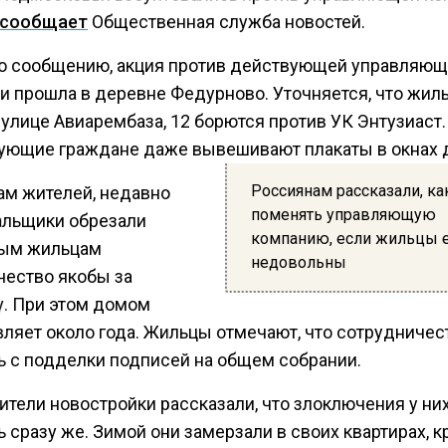
сообщает
Общественная служба новостей.
о сообщению, акция против действующей управляю
и прошла в деревне Федурново. Уточняется, что жил
улице Авиарембаза, 12 борются против УК Энтузиаст.
ующие граждане даже вывешивают плакаты в окнах 
Россиянам рассказали, ка
ам жителей, недавно
поменять управляющую
льщики обрезали
компанию, если жильцы 
ым жильцам
недовольны
чество якобы за
у. При этом домом
вляет около года. Жильцы отмечают, что сотрудничес
ь с подделки подписей на общем собрании.
ители новостройки рассказали, что злоключения у ни
 сразу же. Зимой они замерзали в своих квартирах, 