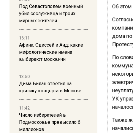
Об этом
Под Севастополем военный
убил сослуживца и троих
Согласн
мирных жителей
компани
дома по 
16:11
Протест
Афина, Одиссей и Аид: какие
мифологические имена
По слов
выбирают москвичи
коммуна
некотор
13:50
электри
Дима Билан ответил на
неуплат
критику концерта в Москве
УК упра
началос
11:42
Число избирателей в
Также ж
Подмосковье превысило 6
начались
миллионов