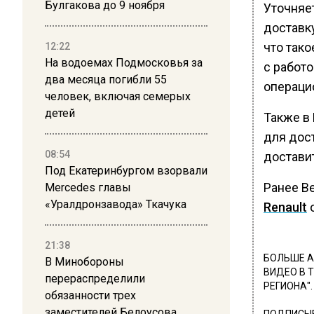
Булгакова до 9 ноября
Уточняе
доставку
что так
12:22
На водоемах Подмосковья за
с работ
два месяца погибли 55
операци
человек, включая семерых
детей
Также в 
для дост
08:54
достави
Под Екатеринбургом взорвали
Ранее В
Mercedes главы
«Уралдронзавода» Ткачука
Renault
о
21:38
БОЛЬШЕ А
В Минобороны
ВИДЕО В 
перераспределили
РЕГИОНА".
обязанности трех
заместителей Белоусова