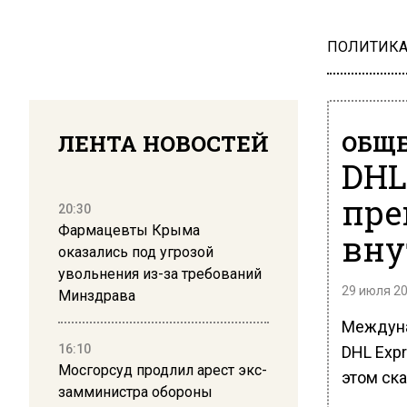
ПОЛИТИК
ЛЕНТА НОВОСТЕЙ
ОБЩЕ
DHL
пре
20:30
Фармацевты Крыма
вну
оказались под угрозой
увольнения из-за требований
29 июля 20
Минздрава
Междуна
16:10
DHL Expr
Мосгорсуд продлил арест экс-
этом ска
замминистра обороны