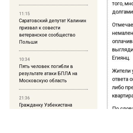
того, м
долгами
11:15
Саратовский депутат Калинин
Отмечает
призвал к совести
немалень
ветеранское сообщество
оплачива
Польши
выглядит
Егиянц.
10:34
Пять человек погибли в
Жители 
результате атаки БПЛА на
ответа о
Московскую область
либо пр
квартира
21:36
Гражданку Узбекистана
По слов
депортируют из России за
заявили,
коврик с триколором
Жители 