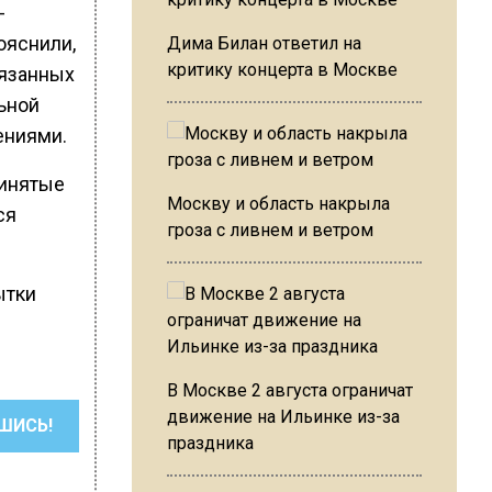
-
ояснили,
Дима Билан ответил на
критику концерта в Москве
вязанных
ьной
ениями.
ринятые
Москву и область накрыла
ся
гроза с ливнем и ветром
ытки
В Москве 2 августа ограничат
движение на Ильинке из-за
ШИСЬ!
праздника