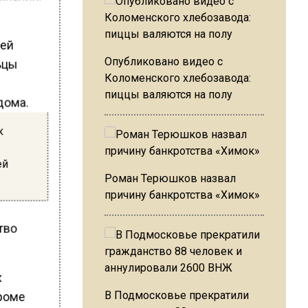
щей
ьцы
Опубликовано видео с
Коломенского хлебозавода:
пиццы валяются на полу
дома.
к
ей
Роман Терюшков назвал
причину банкротства «Химок»
тво
х
кроме
В Подмосковье прекратили