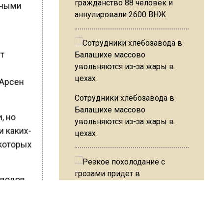
гражданство 88 человек и
нными
аннулировали 2600 ВНЖ
ят
 Арсен
Сотрудники хлебозавода в
Балашихе массово
, но
увольняются из-за жары в
и каких-
цехах
екоторых
водов,
.
Резкое похолодание с
грозами придет в