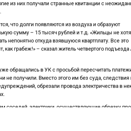
ногие из них получали странные квитанции с неожида
.
ся, что долги появляются из воздуха и образуют
кую сумму – 15 тысяч рублей и т.д. «Жильцы не хот
ть непонятно откуда взявшуюся квартплату. Все это
, как грабеж!» – сказал житель четвертого подъезда
уже обращались в УК с просьбой пересчитать платежи
ни не получили. Вместо этого им без суда, следствия 
едупреждений, обрезали провода электричества в н
х.
ам соседей, электрики, осуществляющие обрезку про
 что если они не выполнят приказ, то их лишат премии
жаловались на коммунальщиков в прокуратуру, и к