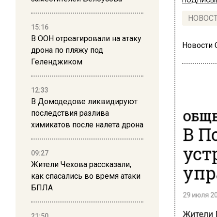
ПОДПИСЫВ
НОВОС
15:16
В ООН отреагировали на атаку
Новости
дрона по пляжу под
Геленджиком
12:33
В Домодедове ликвидируют
ОБЩЕ
последствия разлива
химикатов после налета дрона
В П
уст
09:27
упр
Жители Чехова рассказали,
как спасались во время атаки
БПЛА
29 июля 20
Жители 
21:50