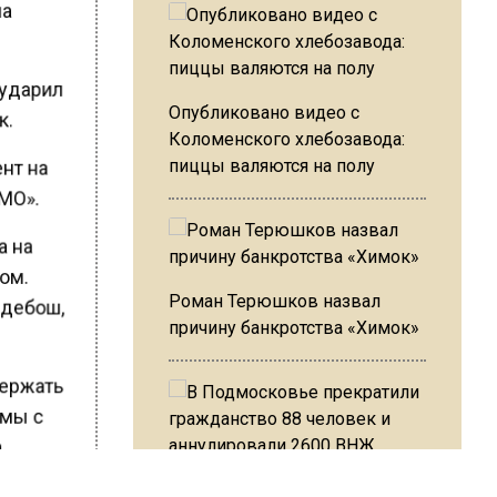
на
 ударил
Опубликовано видео с
к.
Коломенского хлебозавода:
ент на
пиццы валяются на полу
 МО».
а на
ром.
Роман Терюшков назвал
 дебош,
причину банкротства «Химок»
держать
емы с
а
В Подмосковье прекратили