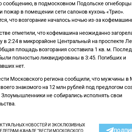
о сообщению, в подмосковном Подольске огнеборцы
и пожар в помещении сети салонов кухонь «Трио».
тся, что возгорание началось ночью из-за кофемашин
стве отметили, что кофемашина неожиданно загорел
у в 2:24 в микрорайоне Центральный на проспекте Ле
 Общая площадь возгорания составила 1 кв. м. После
были полностью ликвидированы в 3:45. Погибших и
авших нет.
ести Московского региона сообщили, что мужчины в
воего знакомого на 12 млн рублей под предлогом со
. Злоумышленники не собирались исполнять свои
ьства.
КТУАЛЬНЫХ НОВОСТЕЙ И ЭКСКЛЮЗИВНЫХ
ПОДПИ
ТЕЛЕГРАМ-КАНАЛЕ "ВЕСТИ МОСКОВСКОГО