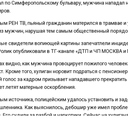
л по Симферопольскому бульвару, мужчина нападал 
ров.
ым РЕН ТВ, пьяный гражданин матерился в трамвае и
из мужчин, нарушая тем самым общественный порядо
ые свидетели вопиющей картины запечатлели инцид
Ролик опубликовали в ТГ-канале «ДТП и ЧП МОСКВА и
ах видно, как мужчина провоцирует пожилого человек
. Кроме того, хулиган норовит подраться с пенсионе
 голос за кадром призывает нападавшего прекратить
ет летят матерные оскорбления.
ым источника, полицейским удалось установить и за
ленника. Как выяснилось, дебошир уже имел пробл
 Его судили за разбой и наркотики. Сейчас на хулиган
ли уголовное дело.