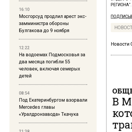
РЕГИОНА".
16:10
Мосгорсуд продлил арест экс-
ПОДПИСЫВ
замминистра обороны
НОВОС
Булгакова до 9 ноября
Новости
12:22
На водоемах Подмосковья за
два месяца погибли 55
человек, включая семерых
детей
ОБЩЕ
В М
08:54
Под Екатеринбургом взорвали
кот
Mercedes главы
«Уралдронзавода» Ткачука
тра
21:38