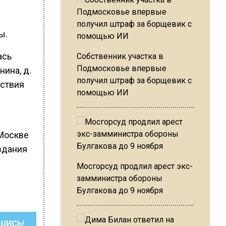
ы.
ась
Собственник участка в
Подмосковье впервые
нина, д.
получил штраф за борщевик с
дствия
помощью ИИ
 Москве
здания
Мосгорсуд продлил арест экс-
замминистра обороны
Булгакова до 9 ноября
ШИСЬ!