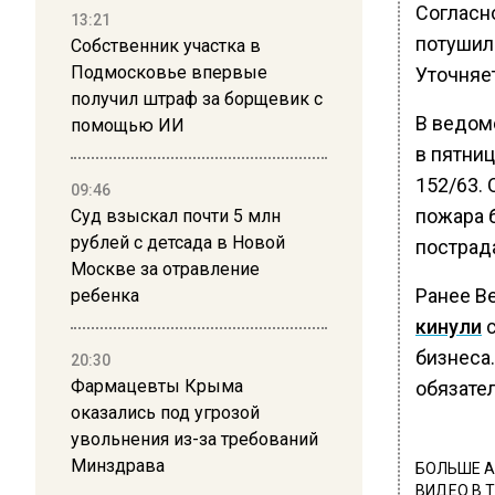
Согласн
13:21
потушил
Собственник участка в
Подмосковье впервые
Уточняе
получил штраф за борщевик с
В ведом
помощью ИИ
в пятниц
152/63.
09:46
пожара 
Суд взыскал почти 5 млн
рублей с детсада в Новой
пострад
Москве за отравление
Ранее В
ребенка
кинули
с
бизнеса
20:30
Фармацевты Крыма
обязател
оказались под угрозой
увольнения из-за требований
Минздрава
БОЛЬШЕ А
ВИДЕО В 