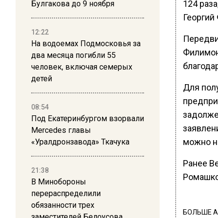
124 раз
Булгакова до 9 ноября
Георгий
12:22
Передви
На водоемах Подмосковья за
Филимон
два месяца погибли 55
благода
человек, включая семерых
детей
Для пол
предпри
08:54
задолже
Под Екатеринбургом взорвали
заявлени
Mercedes главы
можно на
«Уралдронзавода» Ткачука
Ранее В
21:38
Ромашко
В Минобороны
перераспределили
обязанности трех
БОЛЬШЕ А
заместителей Белоусова