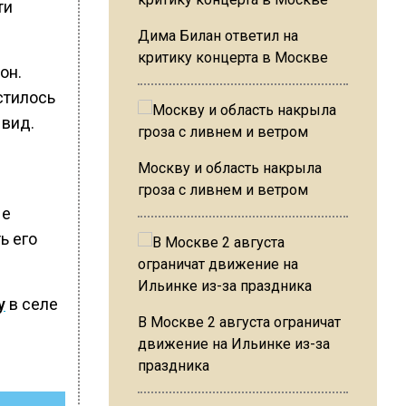
ти
Дима Билан ответил на
критику концерта в Москве
он.
стилось
 вид.
Москву и область накрыла
гроза с ливнем и ветром
ые
ь его
у
в селе
В Москве 2 августа ограничат
движение на Ильинке из-за
праздника