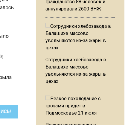
гражданство 88 человек и
сталось
аннулировали 2600 ВНЖ
 было
2 %
Сотрудники хлебозавода в
Балашихе массово
увольняются из-за жары в
скрыла
цехах
ШИСЬ!
Резкое похолодание с
грозами придет в