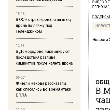
ВИДЕО В 
РЕГИОНА".
15:16
ПОДПИСЫВ
В ООН отреагировали на атаку
дрона по пляжу под
НОВОС
Геленджиком
Новости
12:33
В Домодедове ликвидируют
последствия разлива
химикатов после налета дрона
ОБЩЕ
09:27
В М
Жители Чехова рассказали,
как спасались во время атаки
чащ
БПЛА
зас
21:50