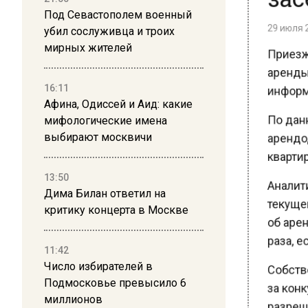
29 июля 20
Под Севастополем военный
убил сослуживца и троих
Приезжи
мирных жителей
аренды,
информир
16:11
Афина, Одиссей и Аид: какие
По данн
мифологические имена
арендод
выбирают москвичи
квартир
Аналитик
13:50
Дима Билан ответил на
текущем
критику концерта в Москве
об арен
раза, ес
11:42
Собствен
Число избирателей в
Подмосковье превысило 6
за конку
миллионов
разреша