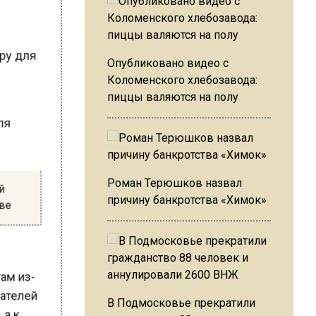
иру для
Опубликовано видео с
Коломенского хлебозавода:
пиццы валяются на полу
оля
.
ой
Роман Терюшков назвал
скве
причину банкротства «Химок»
там из-
одателей
В Подмосковье прекратили
, а к