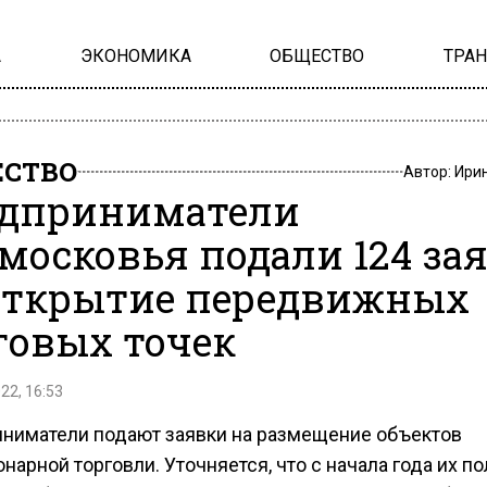
А
ЭКОНОМИКА
ОБЩЕСТВО
ТРА
СТВО
Автор:
Ири
дприниматели
московья подали 124 за
открытие передвижных
говых точек
22, 16:53
ниматели подают заявки на размещение объектов
нарной торговли. Уточняется, что с начала года их п