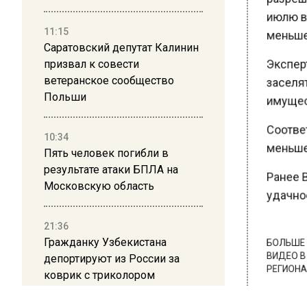
июлю вл
11:15
меньше 
Саратовский депутат Калинин
Эксперт 
призвал к совести
ветеранское сообщество
заселят
Польши
имущест
Соответ
10:34
меньше.
Пять человек погибли в
результате атаки БПЛА на
Ранее В
Московскую область
удачное 
21:36
Гражданку Узбекистана
БОЛЬШЕ А
депортируют из России за
ВИДЕО В 
коврик с триколором
РЕГИОНА".
ПОДПИСЫВ