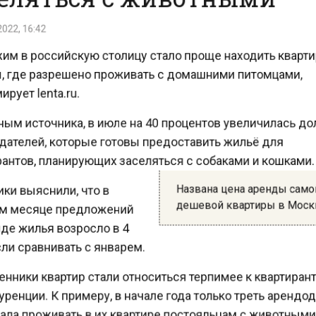
22, 16:42
м в российскую столицу стало проще находить кварт
 где разрешено проживать с домашними питомцами,
ует lenta.ru.
ым источника, в июле на 40 процентов увеличилась д
ателей, которые готовы предоставить жильё для
антов, планирующих заселяться с собаками и кошками
Названа цена аренды сам
и выяснили, что в
дешевой квартиры в Мо
 месяце предложений
де жилья возросло в 4
ли сравнивать с январем.
ники квартир стали относиться терпимее к квартиран
ренции. К примеру, в начале года только треть аренд
ла проживать в их квартире постояльцам с животными