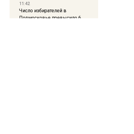
11:42
Число избирателей в
Подмосковье превысило 6
миллионов
11:15
Саратовский депутат Калинин
призвал к совести
ПОЛИТИК
ветеранское сообщество
Польши
10:34
Главный редак
Пять человек погибли в
Телефон редак
результате атаки БПЛА на
101000, г. Моск
Московскую область
E-mail:
info@mo
Реклама, спец
21:36