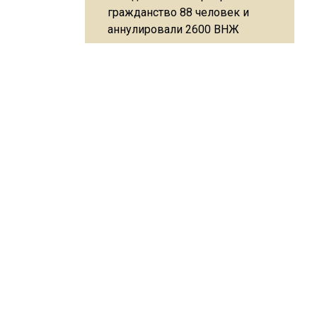
гражданство 88 человек и
аннулировали 2600 ВНЖ
ОГИЯ
ПРОИСШЕСТВИЯ
Сотрудники хлебозавода в
НОВОСТИ КОМПАНИЙ
Балашихе массово
увольняются из-за жары в
цехах
Резкое похолодание с