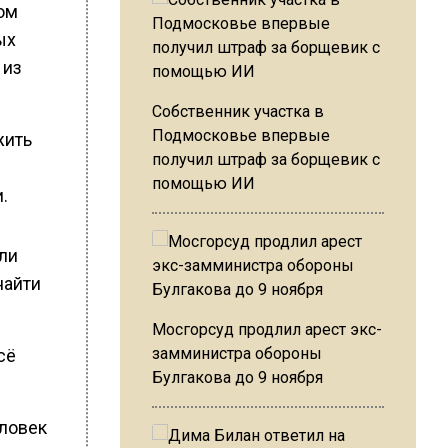
ом
ых
 из
Собственник участка в
Подмосковье впервые
жить
получил штраф за борщевик с
помощью ИИ
.
ли
найти
Мосгорсуд продлил арест экс-
замминистра обороны
сё
Булгакова до 9 ноября
еловек