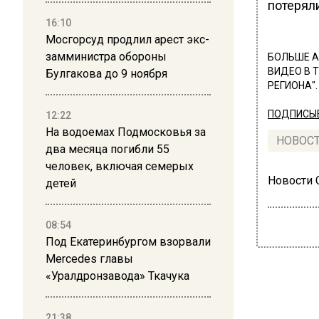
потеряли
16:10
Мосгорсуд продлил арест экс-
замминистра обороны
БОЛЬШЕ А
ВИДЕО В 
Булгакова до 9 ноября
РЕГИОНА".
ПОДПИСЫВ
12:22
На водоемах Подмосковья за
НОВОС
два месяца погибли 55
человек, включая семерых
Новости
детей
08:54
Под Екатеринбургом взорвали
Mercedes главы
«Уралдронзавода» Ткачука
21:38