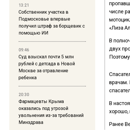
пропавш
13:21
числе р
Собственник участка в
Подмосковье впервые
мотоцик
получил штраф за борщевик с
«Лиза Ал
помощью ИИ
В полно
двух пр
09:46
Поэтому
Суд взыскал почти 5 млн
рублей с детсада в Новой
Москве за отравление
Спасате
ребенка
врачам.
спасате
20:30
Фармацевты Крыма
В насто
оказались под угрозой
хорошо, 
увольнения из-за требований
Минздрава
Ранее В