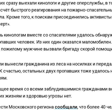
их сразу выехали кинологи и другие оперслужбы, в т
асчёт быстрого реагирования на пожарно-спасательн
ла. Кроме того, к поискам присоединились активисты
ерт».
чь кинологам вместе со спасателями удалось обнару
опавших человек. Из них один оказался маломобилен.
 пожилому мужчине вызвали бригаду скорой помощи
ли вынесли гражданина из леса на носилках и переда
 К счастью, остальных двух пропавших тоже удалось 
лям.
ящее время со всеми заблудившимися гражданами в
их жизням и здоровью угрозы нет.
ести Московского региона
сообщали
, что более 40 ч