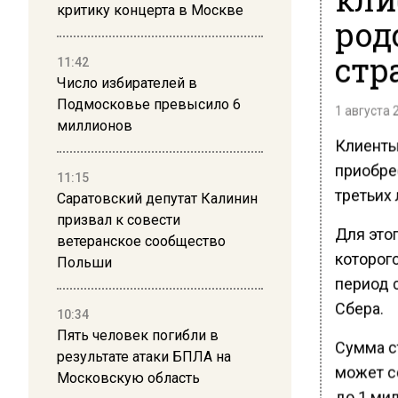
критику концерта в Москве
род
стр
11:42
Число избирателей в
Подмосковье превысило 6
1 августа 
миллионов
Клиенты
приобрес
11:15
третьих 
Саратовский депутат Калинин
призвал к совести
Для это
ветеранское сообщество
которог
Польши
период с
Сбера.
10:34
Пять человек погибли в
Сумма с
результате атаки БПЛА на
может с
Московскую область
до 1 ми