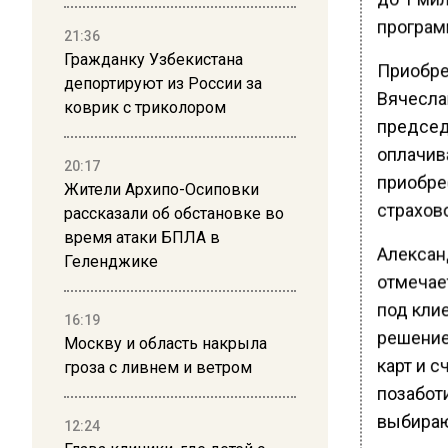
програм
21:36
Гражданку Узбекистана
Приобре
депортируют из России за
Вячесла
коврик с триколором
председ
оплачив
20:17
приобре
Жители Архипо-Осиповки
страхово
рассказали об обстановке во
время атаки БПЛА в
Алексан
Геленджике
отмечае
под кли
16:19
решение
Москву и область накрыла
карт и с
гроза с ливнем и ветром
позабот
выбираю
12:24