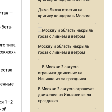
Дима Билан ответил на
итая —
критику концерта в Москве
 бета-
го типа,
Москву и область накрыла
рожжах»,
гроза с ливнем и ветром
чества
ленные
В Москве 2 августа ограничат
движение на Ильинке из-за
праздника
ся 1–2
ной