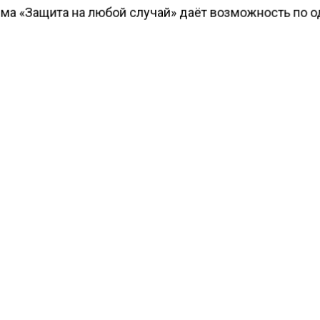
ма «Защита на любой случай» даёт возможность по 
астраховать жильё, деньги на картах и счетах, обеспе
лизких защитой от несчастного случая либо выбрать 
ию этих рисков, которая актуальна для каждого кон
 могут сами выбрать наполнение полиса, включая тол
оторые для них наиболее актуальны. Это не просто уд
но: при выборе двух рисков клиентам предоставляет
0%, трёх —15%. Если у клиента есть подписка СберПр
 дополнительную выгоду 10%, и тогда совокупная выг
остичь 25%.
ести Московского региона
сообщали
, москвичей ста
гласили освоить новую профессию.