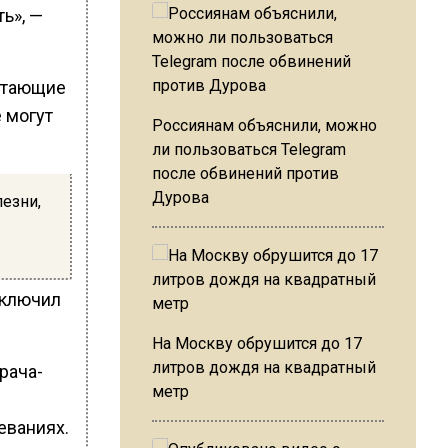
ь», —
ботающие
е могут
Россиянам объяснили, можно
ли пользоваться Telegram
после обвинений против
Дурова
езни,
аключил
На Москву обрушится до 17
литров дождя на квадратный
рача-
метр
еваниях.