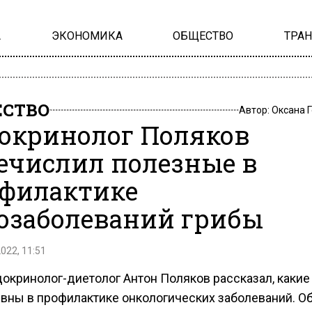
А
ЭКОНОМИКА
ОБЩЕСТВО
ТРА
СТВО
Автор:
Оксана 
окринолог Поляков
ечислил полезные в
филактике
озаболеваний грибы
2022, 11:51
докринолог-диетолог Антон Поляков рассказал, какие
вны в профилактике онкологических заболеваний. Об