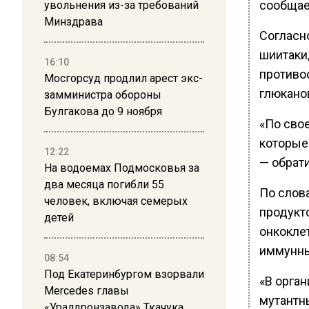
сообщае
увольнения из-за требований
Минздрава
Согласн
шиитаки
16:10
противо
Мосгорсуд продлил арест экс-
глюкано
замминистра обороны
Булгакова до 9 ноября
«По сво
которые 
12:22
— обрат
На водоемах Подмосковья за
два месяца погибли 55
По слов
человек, включая семерых
продукт
детей
онкокле
иммунны
08:54
Под Екатеринбургом взорвали
«В орга
Mercedes главы
мутантн
«Уралдронзавода» Ткачука