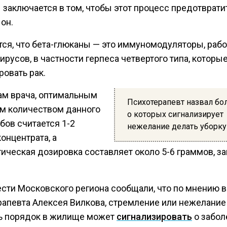
заключается в том, чтобы этот процесс предотвратит
он.
тся, что бета-глюканы — это иммуномодуляторы, ра
ирусов, в частности герпеса четвертого типа, которы
овать рак.
ам врача, оптимальным
Психотерапевт назвал бол
м количеством данного
о которых сигнализирует
бов считается 1-2
нежелание делать уборку
онцентрата, а
тическая дозировка составляет около 5-6 граммов, з
ести Московского региона сообщали, что по мнению в
рапевта Алексея Вилкова, стремление или нежелание
ь порядок в жилище может
сигнализировать
о забол