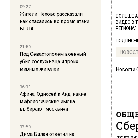
09:27
Жители Чехова рассказали,
БОЛЬШЕ А
как спасались во время атаки
ВИДЕО В 
БПЛА
РЕГИОНА".
ПОДПИСЫВ
21:50
НОВОС
Под Севастополем военный
убил сослуживца и троих
мирных жителей
Новости
16:11
Афина, Одиссей и Аид: какие
мифологические имена
выбирают москвичи
ОБЩЕ
Сбе
13:50
кли
Дима Билан ответил на