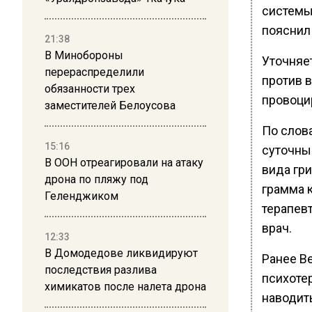
системы 
пояснил 
21:38
В Минобороны
Уточняе
перераспределили
против в
обязанности трех
провоцир
заместителей Белоусова
По слов
15:16
суточны
В ООН отреагировали на атаку
вида гри
дрона по пляжу под
грамма к
Геленджиком
терапев
врач.
12:33
В Домодедове ликвидируют
Ранее В
последствия разлива
психоте
химикатов после налета дрона
наводит