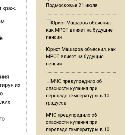
Подмосковье 21 июля
 краж.
ам
сё
Юрист Машаров объяснил, как
МРОТ влияет на будущие
пенсии
ания
тируя их
то
ских
МЧС предупредило об
го
опасности купания при
перепаде температуры в 10