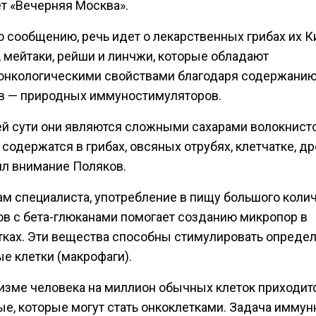
т «Вечерняя Москва».
о сообщению, речь идет о лекарственных грибах их К
, мейтаки, рейши и линчжи, которые обладают
онкологическими свойствами благодаря содержанию
в — природных иммуностимуляторов.
ей сути они являются сложными сахарами волокнисто
содержатся в грибах, овсяных отрубях, клетчатке, д
ил внимание Поляков.
ам специалиста, употребление в пищу большого коли
ов с бета-глюканами помогает созданию микропор в
тках. Эти вещества способны стимулировать опреде
е клетки (макрофаги).
низме человека на миллион обычных клеток приходит
ые, которые могут стать онкоклетками. Задача иммун