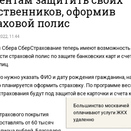
ственников, оформив
аховой полис
2022, 11:44
 Сбера СберСтрахование теперь имеют возможность
ти страховой полис по защите банковских карт и сче
лиц.
го нужно указать ФИО и дату рождения гражданина, н
о планируется оформить страховку. По программе вес
трахования будут под защитой все карточки и счета 
Большинство москвичей
оплачивают услуги ЖКХ
трахового покрытия
удаленно
оставлять от 60 тысяч
ллиона рублей. Благодаря