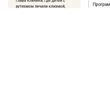
Глава клиники, где детей с
Програм
аутизмом лечили клизмой,
полису з
исчез после возбуждения
себя и б
дела
комбинац
клиента.
12:15
Рецензия на роман Юрия
Клиенты
Воскобойникова «Операция
риски, к
«Пропаганда»: Политический
триллер на грани метафизики
и выгод
выгода 1
получит
может д
Ранее В
лет при