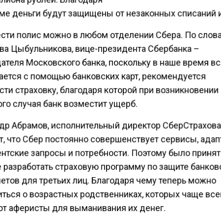
ме деньги будут защищены от незаконных списаний и
сти полис можно в любом отделении Сбера. По слов
ва Цыбульникова, вице-президента Сбербанка –
ателя Московского банка, поскольку в наше время в
ается с помощью банковских карт, рекомендуется
сти страховку, благодаря которой при возникновении
го случая банк возместит ущерб.
др Абрамов, исполнительный директор СберСтрахов
т, что Сбер постоянно совершенствует сервисы, адап
ентские запросы и потребности. Поэтому было приня
 разработать страховую программу по защите банков
четов для третьих лиц. Благодаря чему теперь можно
иться о возрастных родственниках, которых чаще все
т аферисты для выманивания их денег.