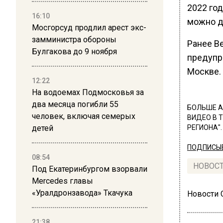
2022 го
16:10
можно д
Мосгорсуд продлил арест экс-
замминистра обороны
Ранее В
Булгакова до 9 ноября
предупр
Москве.
12:22
На водоемах Подмосковья за
два месяца погибли 55
БОЛЬШЕ А
человек, включая семерых
ВИДЕО В 
детей
РЕГИОНА".
ПОДПИСЫВ
08:54
НОВОС
Под Екатеринбургом взорвали
Mercedes главы
«Уралдронзавода» Ткачука
Новости
21:38