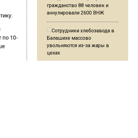
гражданство 88 человек и
аннулировали 2600 ВНЖ
тику.
з
 по 10-
ше
Сотрудники хлебозавода в
адят
Балашихе массово
увольняются из-за жары в
цехах
еры.
студии
Резкое похолодание с
жно