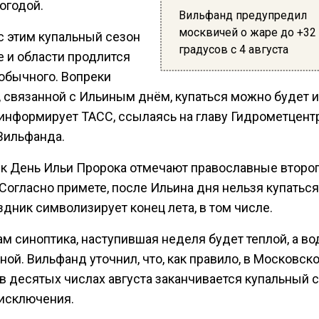
огодой.
Вильфанд предупредил
москвичей о жаре до +32
с этим купальный сезон
градусов с 4 августа
е и области продлится
обычного. Вопреки
 связанной с Ильиным днём, купаться можно будет и
 информирует ТАСС, ссылаясь на главу Гидрометцент
Вильфанда.
к День Ильи Пророка отмечают православные второ
 Согласно примете, после Ильина дня нельзя купаться,
здник символизирует конец лета, в том числе.
м синоптика, наступившая неделя будет теплой, а во
ой. Вильфанд уточнил, что, как правило, в Московск
в десятых числах августа заканчивается купальный с
исключения.