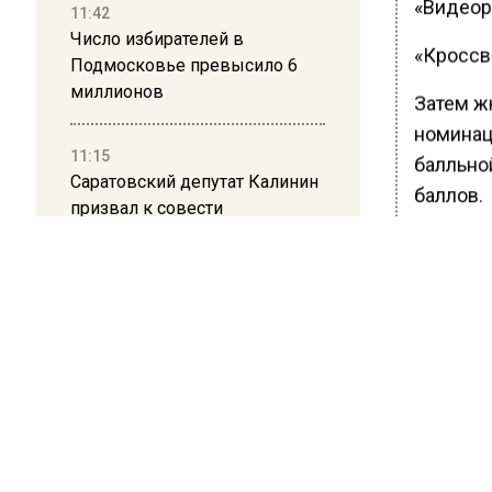
«Видеоро
11:42
Число избирателей в
«Кроссв
Подмосковье превысило 6
миллионов
Затем жю
номинац
11:15
балльно
Саратовский депутат Калинин
баллов.
призвал к совести
ветеранское сообщество
Победит
Польши
памятны
Подгото
10:34
Пять человек погибли в
образов
результате атаки БПЛА на
Придя н
Московскую область
«Фанерон
21:36
С экску