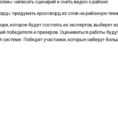
лик»: написать сценарий и снять видео о районе.
орд»: придумать кроссворд из слов на районную тема
ри, которое будет состоять из экспертов, выберет и
ий победителя и призеров. Оцениваться работы будут
й системе. Победят участники, которые наберут боль
елей, призеров и авторов самых удачных работ нагр
ми дипломами и ценными призами.
виться к конкурсу можно с помощью бесплатных
ательных мероприятий, которые предоставили партн
а творческие интенсивы наставников интерактивной 
, ребята научатся рисовать комиксы.
рсоводами проекта «Гуляем по Москве» в августе мо