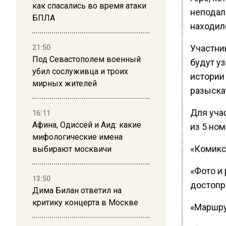
как спасались во время атаки
неподал
БПЛА
находил
Участни
21:50
Под Севастополем военный
будут у
убил сослуживца и троих
истории
мирных жителей
разыска
Для уча
16:11
Афина, Одиссей и Аид: какие
из 5 ном
мифологические имена
«Комикс»
выбирают москвичи
«Фото и
13:50
достопри
Дима Билан ответил на
критику концерта в Москве
«Маршрут