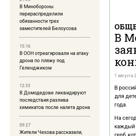
В Минобороны
перераспределили
обязанности трех
ОБЩЕ
заместителей Белоусова
В М
зая
15:16
В ООН отреагировали на атаку
кон
дрона по пляжу под
Геленджиком
1 августа 
12:33
В росси
В Домодедове ликвидируют
для дете
последствия разлива
года.
химикатов после налета дрона
На сего
каждый 
09:27
Жители Чехова рассказали,
герб, ко