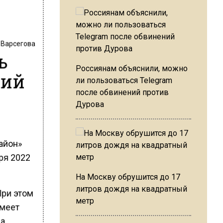
 Варсегова
ь
Россиянам объяснили, можно
кий
ли пользоваться Telegram
после обвинений против
Дурова
айон»
бря 2022
На Москву обрушится до 17
литров дождя на квадратный
При этом
метр
имеет
 а