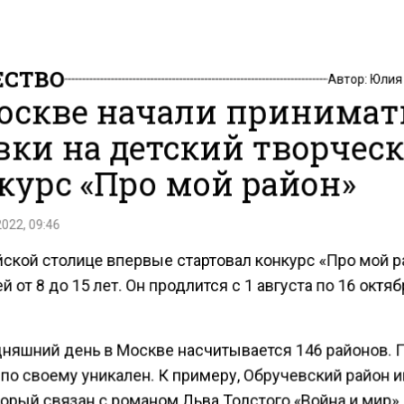
СТВО
Автор:
Юлия
оскве начали принимат
вки на детский творчес
курс «Про мой район»
2022, 09:46
йской столице впервые стартовал конкурс «Про мой р
й от 8 до 15 лет. Он продлится с 1 августа по 16 октя
дняшний день в Москве насчитывается 146 районов. 
по своему уникален. К примеру, Обручевский район 
торый связан с романом Льва Толстого «Война и мир»,