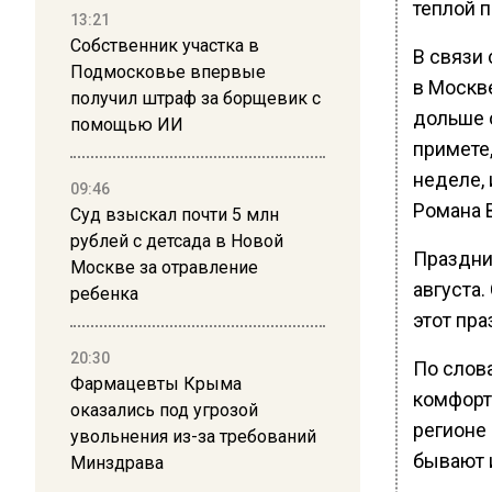
теплой п
13:21
Собственник участка в
В связи 
Подмосковье впервые
в Москв
получил штраф за борщевик с
дольше 
помощью ИИ
примете,
неделе,
09:46
Романа 
Суд взыскал почти 5 млн
рублей с детсада в Новой
Праздни
Москве за отравление
августа.
ребенка
этот пра
20:30
По слова
Фармацевты Крыма
комфортн
оказались под угрозой
регионе 
увольнения из-за требований
бывают 
Минздрава