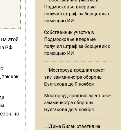
Собственник участка в
 на этой
Подмосковье впервые
получил штраф за борщевик с
ра РФ
помощью ИИ
го
 так как
Мосгорсуд продлил арест экс-
да
замминистра обороны
ом
Булгакова до 9 ноября
езон, но