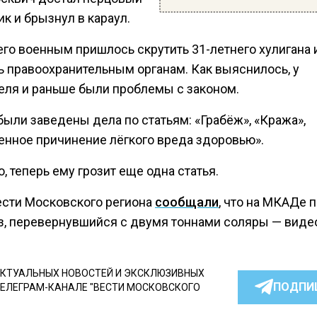
к и брызнул в караул.
его военным пришлось скрутить 31-летнего хулигана 
ь правоохранительным органам. Как выяснилось, у
еля и раньше были проблемы с законом.
были заведены дела по статьям: «Грабёж», «Кража»,
нное причинение лёгкого вреда здоровью».
, теперь ему грозит еще одна статья.
ести Московского региона
сообщали
, что на МКАДе 
з, перевернувшийся с двумя тоннами соляры — виде
КТУАЛЬНЫХ НОВОСТЕЙ И ЭКСКЛЮЗИВНЫХ
ПОДПИ
ТЕЛЕГРАМ-КАНАЛЕ "ВЕСТИ МОСКОВСКОГО