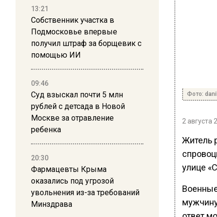
13:21
Собственник участка в
Подмосковье впервые
получил штраф за борщевик с
помощью ИИ
09:46
Суд взыскал почти 5 млн
Фото: dani
рублей с детсада в Новой
Москве за отравление
2 августа 
ребенка
Житель 
спровоц
20:30
улице «
Фармацевты Крыма
оказались под угрозой
Военные
увольнения из-за требований
мужчину
Минздрава
ответ м