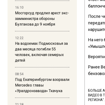
баллончи
16:10
Мосгорсуд продлил арест экс-
После ч
замминистра обороны
передат
Булгакова до 9 ноября
нарушит
12:22
На него 
На водоемах Подмосковья за
«Умышле
два месяца погибли 55
человек, включая семерых
Вероятно
детей
Ранее В
бензово
08:54
Под Екатеринбургом взорвали
Mercedes главы
«Уралдронзавода» Ткачука
БОЛЬШЕ А
ВИДЕО В 
РЕГИОНА".
21:38