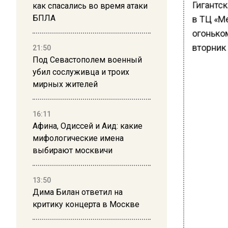
Гигантс
как спасались во время атаки
в ТЦ «М
БПЛА
огонько
вторник
21:50
Под Севастополем военный
убил сослуживца и троих
мирных жителей
16:11
Афина, Одиссей и Аид: какие
мифологические имена
выбирают москвичи
13:50
Дима Билан ответил на
критику концерта в Москве