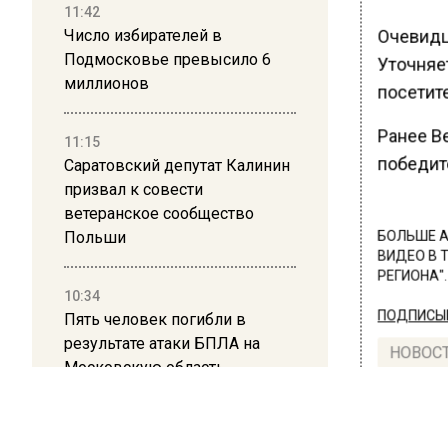
11:42
Очевидц
Число избирателей в
Подмосковье превысило 6
Уточняе
миллионов
посетите
Ранее В
11:15
победит
Саратовский депутат Калинин
призвал к совести
ветеранское сообщество
Польши
БОЛЬШЕ А
ВИДЕО В 
РЕГИОНА".
10:34
ПОДПИСЫВ
Пять человек погибли в
результате атаки БПЛА на
НОВОС
Московскую область
Новости
21:36