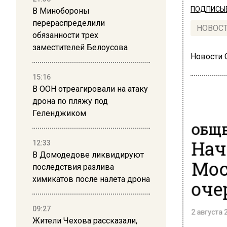
ПОДПИСЫВ
В Минобороны
перераспределили
НОВОС
обязанности трех
заместителей Белоусова
Новости
15:16
В ООН отреагировали на атаку
дрона по пляжу под
Геленджиком
ОБЩЕ
Нач
12:33
В Домодедове ликвидируют
Мос
последствия разлива
химикатов после налета дрона
оче
09:27
2 августа 
Жители Чехова рассказали,