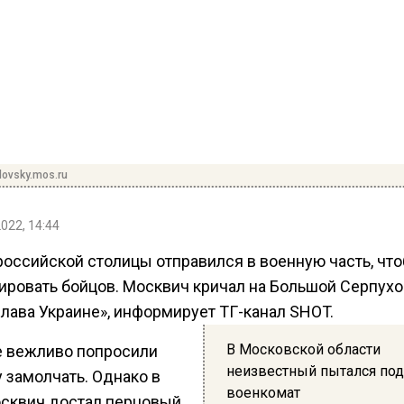
lovsky.mos.ru
2022, 14:44
российской столицы отправился в военную часть, чт
ировать бойцов. Москвич кричал на Большой Серпух
Слава Украине», информирует ТГ-канал SHOT.
В Московской области
 вежливо попросили
неизвестный пытался по
 замолчать. Однако в
военкомат
осквич достал перцовый