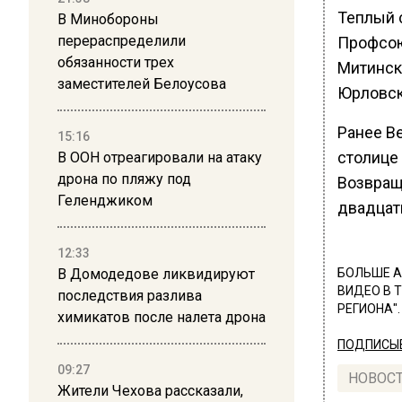
Теплый с
В Минобороны
перераспределили
Профсоюз
обязанности трех
Митинска
заместителей Белоусова
Юрловска
Ранее В
15:16
столице 
В ООН отреагировали на атаку
дрона по пляжу под
Возвращ
Геленджиком
двадцат
12:33
В Домодедове ликвидируют
БОЛЬШЕ А
ВИДЕО В 
последствия разлива
РЕГИОНА".
химикатов после налета дрона
ПОДПИСЫВ
09:27
НОВОС
Жители Чехова рассказали,