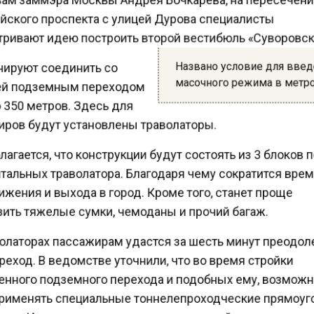
ского проспекта с улицей Дурова специалисты
ривают идею построить второй вестибюль «Суворовс
Названо условие для вве
нируют соединить со
масочного режима в мет
й подземным переходом
350 метров. Здесь для
ров будут установлены траволаторы.
гается, что конструкции будут состоять из 3 блоков 
тальных траволатора. Благодаря чему сократится вре
жения и выхода в город. Кроме того, станет проще
ить тяжелые сумки, чемоданы и прочий багаж.
олаторах пассажирам удастся за шесть минут преодо
еход. В ведомстве уточнили, что во время стройки
нного подземного перехода и подобных ему, возмож
рименять специальные тоннелепроходческие прямоу