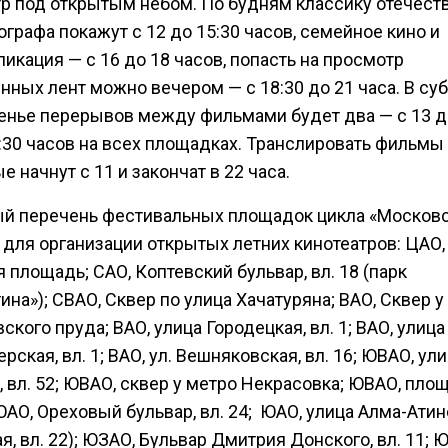
тр под открытым небом. По будням классику отечест
графа покажут с 12 до 15:30 часов, семейное кино и
икация — с 16 до 18 часов, попасть на просмотр
ных лент можно вечером — с 18:30 до 21 часа. В суб
енье перерывов между фильмами будет два — с 13 до
:30 часов на всех площадках. Транслировать фильмы
 начнут с 11 и закончат в 22 часа.
й перечень фестивальных площадок цикла «Москов
 для организации открытых летних кинотеатров: ЦАО,
 площадь; САО, Коптевский бульвар, вл. 18 (парк
ина»); СВАО, Сквер по улица Хачатуряна; ВАО, Сквер у
ского пруда; ВАО, улица Городецкая, вл. 1; ВАО, улица
рская, вл. 1; ВАО, ул. Вешняковская, вл. 16; ЮВАО, ул
 вл. 52; ЮВАО, сквер у метро Некрасовка; ЮВАО, пло
АО, Ореховый бульвар, вл. 24; ЮАО, улица Алма-Атинс
, вл. 22); ЮЗАО, Бульвар Дмитрия Донского, вл. 11; Ю