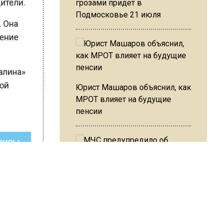
дители.
грозами придет в
Подмосковье 21 июля
. Она
ижение
Сталина»
Юрист Машаров объяснил, как
кой
МРОТ влияет на будущие
пенсии
ШИСЬ!
МЧС предупредило об
опасности купания при
перепаде температуры в 10