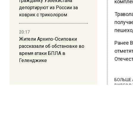
Гражданку Узбекистана
комплек
депортируют из России за
Травола
коврик с триколором
получае
пешеход
20:17
Жители Архипо-Осиповки
Ранее В
рассказали об обстановке во
отметят
время атаки БПЛА в
Геленджике
Отечест
БОЛЬШЕ А
ВИДЕО В 
РЕГИОНА".
ПОДПИСЫВ
НОВОС