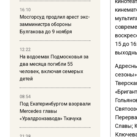
кинотеа
кинемато
16:10
Мосгорсуд продлил арест экс-
мультипл
замминистра обороны
современ
Булгакова до 9 ноября
воскрес
15 до 16
12:22
выходные
На водоемах Подмосковья за
два месяца погибли 55
Адресны
человек, включая семерых
сезоны»
детей
Тверская
«Бригант
08:54
Гольянов
Под Екатеринбургом взорвали
Святоозе
Mercedes главы
Перерва,
«Уралдронзавода» Ткачука
Славы; Ю
Ключевая
21:38