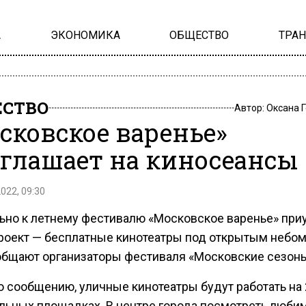
А
ЭКОНОМИКА
ОБЩЕСТВО
ТРА
СТВО
Автор:
Оксана 
сковское варенье»
глашает на киносеансы
2022, 09:30
ьно к летнему фестивалю «Московское варенье» при
роект — бесплатные кинотеатры под открытым небом
общают организаторы фестиваля «Московские сезоны
о сообщению, уличные кинотеатры будут работать на 
льных площадках. В центре города посмотреть люби