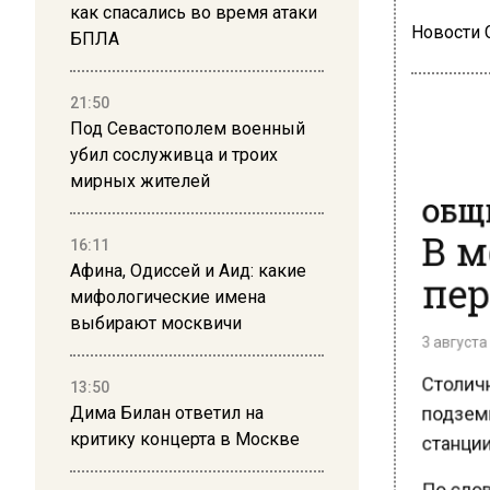
как спасались во время атаки
Новости
БПЛА
21:50
Под Севастополем военный
убил сослуживца и троих
мирных жителей
ОБЩЕ
В м
16:11
пер
Афина, Одиссей и Аид: какие
мифологические имена
выбирают москвичи
3 августа 
Столичн
13:50
подземн
Дима Билан ответил на
станции
критику концерта в Москве
По слов