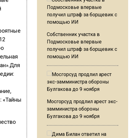
й
ероятные
Собственник участка в
12
Подмосковье впервые
ро
получил штраф за борщевик с
тельная
помощью ИИ
ман».Для
едии:
ание,
: «Тайны
Мосгорсуд продлил арест экс-
замминистра обороны
Булгакова до 9 ноября
чество