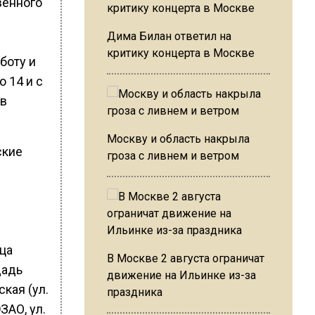
венного
Дима Билан ответил на
критику концерта в Москве
боту и
 14 и с
 в
Москву и область накрыла
ские
гроза с ливнем и ветром
ица
В Москве 2 августа ограничат
щадь
движение на Ильинке из-за
кая (ул.
праздника
ЗАО, ул.