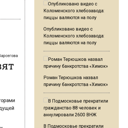
Опубликовано видео с
Коломенского хлебозавода:
пиццы валяются на полу
 Варсегова
вят
Роман Терюшков назвал
причину банкротства «Химок»
аторами
будущей
ии
В Подмосковье прекратили