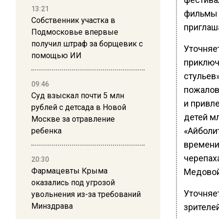
13:21
фильмы 
Собственник участка в
приглаш
Подмосковье впервые
получил штраф за борщевик с
Уточняе
помощью ИИ
приключе
стульев
09:46
пожалов
Суд взыскал почти 5 млн
и привл
рублей с детсада в Новой
детей м
Москве за отравление
«Айболит
ребенка
времени»
черепах
20:30
Фармацевты Крыма
Медовой 
оказались под угрозой
Уточняе
увольнения из-за требований
Минздрава
зрителей