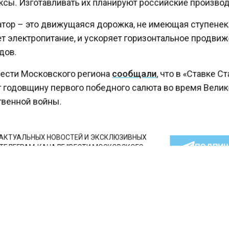
сы. Изготавливать их планируют российские произво
тор – это движущаяся дорожка, не имеющая ступенек
т электропитание, и ускоряет горизонтальное продв
ов.
ести Московского региона
сообщали
, что в «Ставке 
 годовщину первого победного салюта во время Вели
венной войны.
КТУАЛЬНЫХ НОВОСТЕЙ И ЭКСКЛЮЗИВНЫХ
ПОДПИ
ТЕЛЕГРАМ-КАНАЛЕ "ВЕСТИ МОСКОВСКОГО
АЙТЕСЬ НА МОСРЕГИОН:
ТИ
ДЗЕН
ТЕЛЕГРАМ