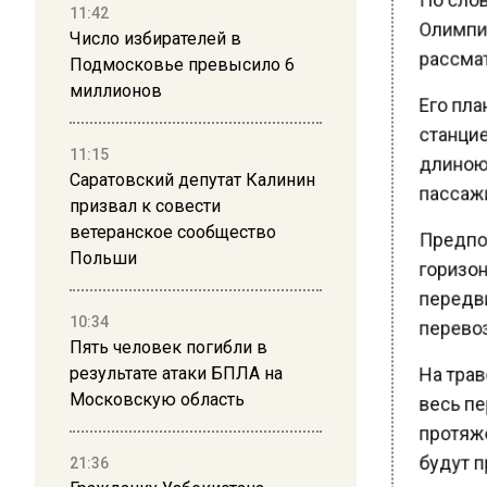
Олимпий
11:42
Число избирателей в
рассмат
Подмосковье превысило 6
миллионов
Его пла
станцие
длиною 
11:15
Саратовский депутат Калинин
пассажи
призвал к совести
Предпола
ветеранское сообщество
Польши
горизон
передви
перевоз
10:34
Пять человек погибли в
На трав
результате атаки БПЛА на
Московскую область
весь пер
протяже
будут п
21:36