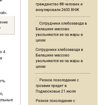
гражданство 88 человек и
кой».
аннулировали 2600 ВНЖ
дение
ро
Сотрудники хлебозавода в
по 4
Балашихе массово
мя
увольняются из-за жары в
цехах
леть
но,
гольные
Резкое похолодание с