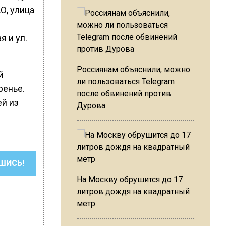
О, улица
я и ул.
Россиянам объяснили, можно
й
ли пользоваться Telegram
ренье.
после обвинений против
й из
Дурова
ШИСЬ!
На Москву обрушится до 17
литров дождя на квадратный
метр