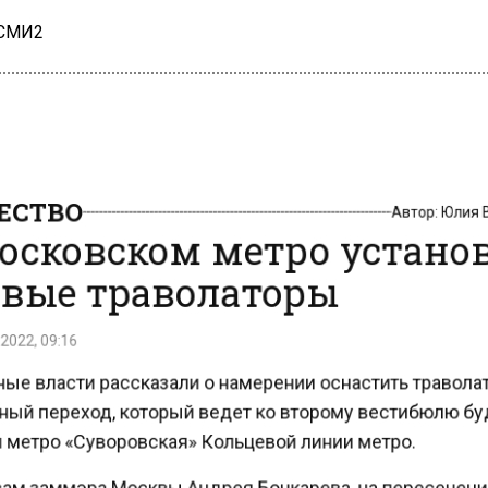
 СМИ2
СТВО
Автор:
Юлия
осковском метро устано
вые траволаторы
2022, 09:16
ые власти рассказали о намерении оснастить травол
ый переход, который ведет ко второму вестибюлю 
 метро «Суворовская» Кольцевой линии метро.
ам заммэра Москвы Андрея Бочкарева, на пересечен