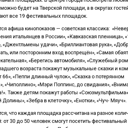
можно будет на Тверской площади, а в округах госте
ают все 19 фестивальных площадок.
тся афиша кинопоказов — советская классика: «Нев
ния итальянцев в России», «Кавказская пленница», «
», «Джентльмены удачи», «Бриллиантовая рука», «Доб
ать, или посторонним вход воспрещён», «Самая обая
екательная», «Берегись автомобиля», «Служебный ро
ладшего возраста покажут музыкальные сказки и ком
 66», «Пеппи длинный чулок», «Сказка о потерянном
, «Чиполлино», «Мэри Поппинс, до свидания», «Вним
а!». Также детям покажут работы «Союзмультфильма»
Долины», «Зебра в клеточку», «Енотки», «Чуч- Мяуч».
тся, что каждая площадка рассчитана на разное коли
: от 30 до 50 человек смогут посетить фестивальный