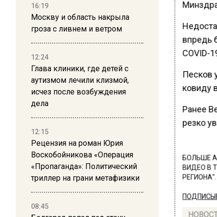
Минздра
16:19
Москву и область накрыла
Недостат
гроза с ливнем и ветром
впредь 
COVID-1
12:24
Глава клиники, где детей с
Песков 
аутизмом лечили клизмой,
ковиду 
исчез после возбуждения
дела
Ранее В
резко у
12:15
Рецензия на роман Юрия
Воскобойникова «Операция
БОЛЬШЕ А
«Пропаганда»: Политический
ВИДЕО В 
триллер на грани метафизики
РЕГИОНА".
ПОДПИСЫВ
08:45
НОВОС