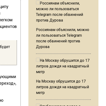
ципу
м
легком
ациентов
Россиянам объяснили, можно
ли пользоваться Telegram
после обвинений против
будет
Дурова
твующими
На Москву обрушится до 17
ереход»,
литров дождя на квадратный
метр
ию