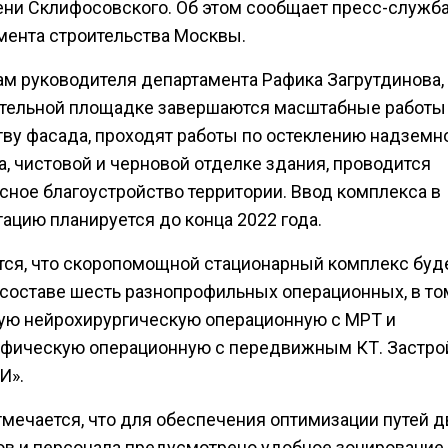
ни Склифосовского. Об этом сообщает пресс-служб
мента строительства Москвы.
ам руководителя департамента Рафика Загрутдинова,
ительной площадке завершаются масштабные работы
тву фасада, проходят работы по остеклению надземн
, чистовой и черновой отделке здания, проводится
сное благоустройство территории. Ввод комплекса в
ацию планируется до конца 2022 года.
тся, что скоропомощной стационарный комплекс буд
 составе шесть разнопрофильных операционных, в то
ую нейрохирургическую операционную с МРТ и
афическую операционную с передвижным КТ. Застр
И».
тмечается, что для обеспечения оптимизации путей 
ов и персонала предусмотрено удобное зонирование