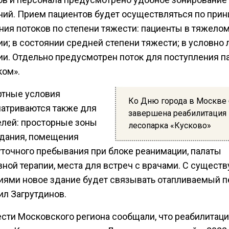
ий. Прием пациентов будет осуществляться по прин
ния потоков по степени тяжести: пациенты в тяжело
и; в состоянии средней степени тяжести; в условно 
ии. Отдельно предусмотрен поток для поступления п
ком».
тные условия
Ко Дню города в Москве 
атриваются также для
завершена реабилитация
елей: просторные зоны
лесопарка «Кусково»
дания, помещения
уточного пребывания при блоке реанимации, палаты
вной терапии, места для встреч с врачами. С сущес
иями новое здание будет связывать отапливаемый п
ил Загрутдинов.
ести Московского региона сообщали, что реабилитац