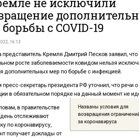
ремле не исключили
вращение дополнитель
 борьбы с COVID-19
2022, 16:13
та представитель Кремля Дмитрий Песков заявил, что
льном росте заболеваемости ковидом нельзя исключ
я дополнительных мер по борьбе с инфекцией.
 пресс-секретарь президента РФ уточнил, что речи о
ции в обязательном порядке на данный момент не ид
Названы условия для
ловам, в правительстве
возвращения ограничений
день отслеживают
за коронавируса
ку по коронавирусу,
нт получает доклады от