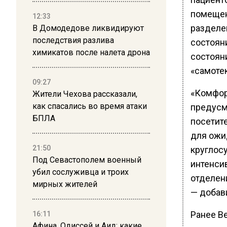
помещен
12:33
разделе
В Домодедове ликвидируют
последствия разлива
состояни
химикатов после налета дрона
состоян
«самоте
09:27
«Комфор
Жители Чехова рассказали,
как спасались во время атаки
предусм
БПЛА
посетит
для ожи
21:50
круглос
Под Севастополем военный
интенси
убил сослуживца и троих
отделен
мирных жителей
— добав
Ранее В
16:11
Афина, Одиссей и Аид: какие