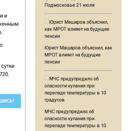
Подмосковье 21 июля
и и
аженным
.
о
Юрист Машаров объяснил, как
МРОТ влияет на будущие
пенсии
а сутки
720.
ШИСЬ!
МЧС предупредило об
опасности купания при
перепаде температуры в 10