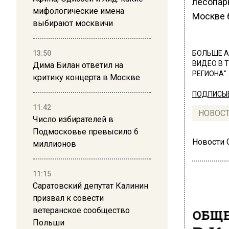
лесопар
мифологические имена
Москве 
выбирают москвичи
13:50
БОЛЬШЕ А
ВИДЕО В 
Дима Билан ответил на
РЕГИОНА".
критику концерта в Москве
ПОДПИСЫВ
11:42
НОВОС
Число избирателей в
Подмосковье превысило 6
Новости
миллионов
11:15
Саратовский депутат Калинин
призвал к совести
ветеранское сообщество
ОБЩЕ
Польши