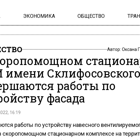
А
ЭКОНОМИКА
ОБЩЕСТВО
ТРА
СТВО
Автор:
Оксана 
коропомощном стациона
 имени Склифосовског
ершаются работы по
ройству фасада
2022, 16:19
ются работы по устройству навесного вентилируемо
в скоропомощном стационарном комплексе на терри