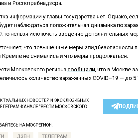
ва и Роспотребнадзора.
ка информации у главы государства нет. Однако, есл
будет наблюдаться положительная динамика по зар
9, то нельзя исключать введение дополнительных мер
уточняет, что повышенные меры эпидбезопасности п
в Кремле не снимались и что меры продолжаться.
ести Московского региона
сообщали
, что в Москве з
величилось количество зараженных COVID–19 — до 5 
КТУАЛЬНЫХ НОВОСТЕЙ И ЭКСКЛЮЗИВНЫХ
ПОДПИ
ТЕЛЕГРАМ-КАНАЛЕ "ВЕСТИ МОСКОВСКОГО
АЙТЕСЬ НА МОСРЕГИОН:
ТИ
ДЗЕН
ТЕЛЕГРАМ