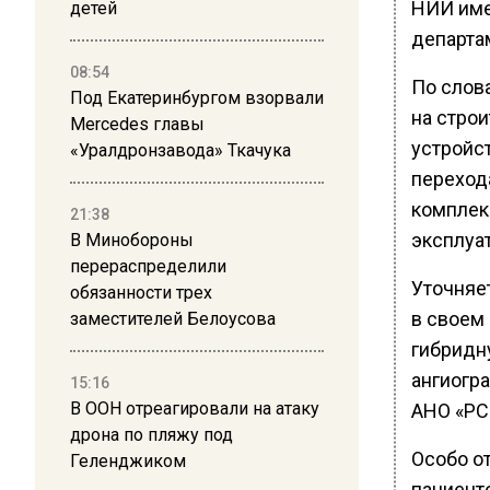
НИИ име
детей
департа
08:54
По слов
Под Екатеринбургом взорвали
на стро
Mercedes главы
устройс
«Уралдронзавода» Ткачука
перехода
комплек
21:38
эксплуат
В Минобороны
перераспределили
Уточняе
обязанности трех
в своем
заместителей Белоусова
гибридн
ангиогр
15:16
В ООН отреагировали на атаку
АНО «РС
дрона по пляжу под
Особо о
Геленджиком
пациент