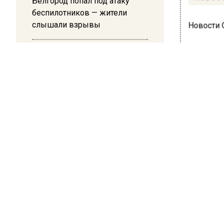
Белгород попал под атаку
беспилотников — жители
слышали взрывы
Новости
21:13
Подмосковные врачи спасли
младенца весом 650 граммов
ОБЩЕ
В К
воз
мер
3 августа 
3 авгус
значите