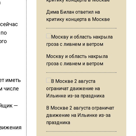
а
Дима Билан ответил на
критику концерта в Москве
 сейчас
 по
ого
Москву и область накрыла
гроза с ливнем и ветром
ет иметь
м числе
ойщик —
В Москве 2 августа ограничат
движение на Ильинке из-за
праздника
движения