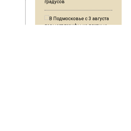
градусов
В Подмосковье с 3 августа
повысят тарифы на платные
 Варсегова
парковки
ных
Из-за ливня и грозы в Москве
могут отменить рейсы
 при
ать