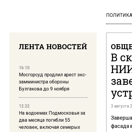
ПОЛИТИК
ЛЕНТА НОВОСТЕЙ
ОБЩЕ
В с
НИИ
16:10
Мосгорсуд продлил арест экс-
зав
замминистра обороны
уст
Булгакова до 9 ноября
12:22
3 августа 
На водоемах Подмосковья за
Заверша
два месяца погибли 55
фасада 
человек, включая семерых