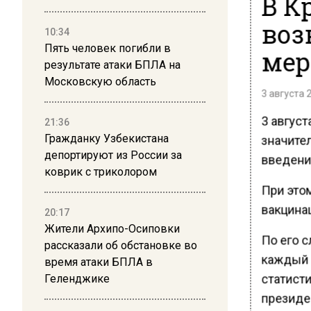
В К
воз
10:34
Пять человек погибли в
мер
результате атаки БПЛА на
Московскую область
3 августа 
3 авгус
21:36
Гражданку Узбекистана
значите
депортируют из России за
введени
коврик с триколором
При этом
вакцина
20:17
Жители Архипо-Осиповки
По его с
рассказали об обстановке во
каждый 
время атаки БПЛА в
статисти
Геленджике
президе