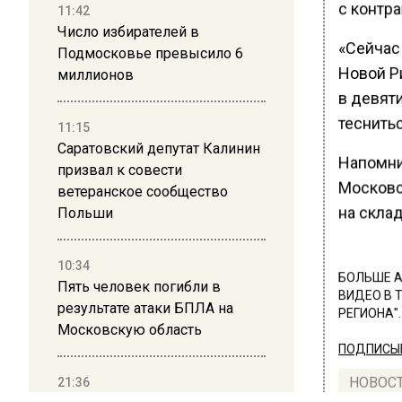
с контра
11:42
Число избирателей в
«Сейчас
Подмосковье превысило 6
Новой Р
миллионов
в девяти
теснитьс
11:15
Саратовский депутат Калинин
Напомни
призвал к совести
Московс
ветеранское сообщество
на склад
Польши
10:34
БОЛЬШЕ А
Пять человек погибли в
ВИДЕО В 
результате атаки БПЛА на
РЕГИОНА".
Московскую область
ПОДПИСЫВ
21:36
НОВОС