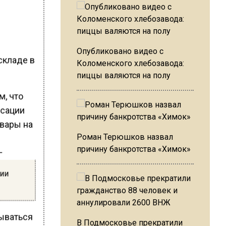
Опубликовано видео с
складе в
Коломенского хлебозавода:
пиццы валяются на полу
м, что
нсации
овары на
Роман Терюшков назвал
причину банкротства «Химок»
—
сии
тываться
В Подмосковье прекратили