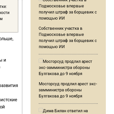
тке:
ности
ом
Собственник участка в
Подмосковье впервые
ольше,
получил штраф за борщевик с
помощью ИИ
ы и
е
Мосгорсуд продлил арест экс-
развития
замминистра обороны
Булгакова до 9 ноября
мистские
вой