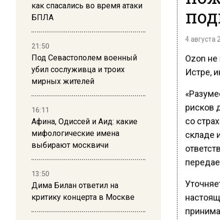
как спасались во время атаки
под
БПЛА
4 августа 
21:50
Ozon не
Под Севастополем военный
убил сослуживца и троих
Истре, 
мирных жителей
«Разумее
рисков 
16:11
со стра
Афина, Одиссей и Аид: какие
мифологические имена
складе и
выбирают москвичи
ответст
передае
13:50
Уточняет
Дима Билан ответил на
настоящ
критику концерта в Москве
принима