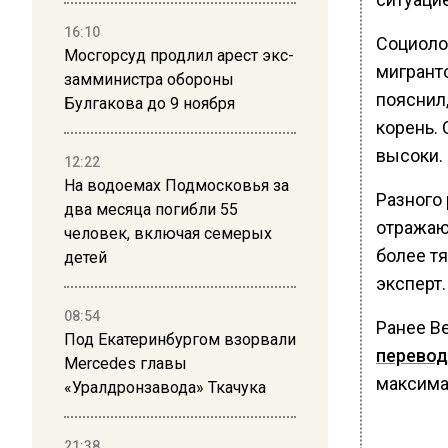
16:10
Социолог
Мосгорсуд продлил арест экс-
мигрант
замминистра обороны
пояснил
Булгакова до 9 ноября
корень.
высоки.
12:22
На водоемах Подмосковья за
Разного
два месяца погибли 55
отражаю
человек, включая семерых
более т
детей
эксперт.
08:54
Ранее В
Под Екатеринбургом взорвали
перево
Mercedes главы
максима
«Уралдронзавода» Ткачука
21:38