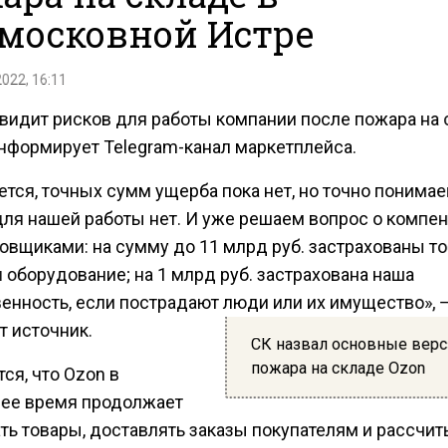
московной Истре
2022, 16:11
 видит рисков для работы компании после пожара на 
информирует Telegram-канал маркетплейса.
тся, точных сумм ущерба пока нет, но точно понимае
для нашей работы нет. И уже решаем вопрос о компе
ховщиками: на сумму до 11 млрд руб. застрахованы т
 оборудование; на 1 млрд руб. застрахована наша
венность, если пострадают люди или их имущество», 
т источник.
СК назвал основные вер
пожара на складе Ozon
ся, что Ozon в
ее время продолжает
ть товары, доставлять заказы покупателям и рассчи