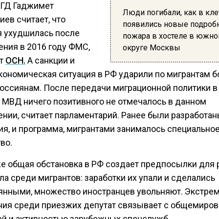
 ГД Гаджимет
Люди погибали, как в кле
ев считает, что
появились новые подроб
я ухудшилась после
пожара в хостеле в южн
ения в 2016 году ФМС,
округе Москвы
ет
ОСН.
А санкции и
кономическая ситуация в РФ ударили по мигрантам б
россиянам. После передачи миграционной политики в
 МВД ничего позитивного не отмечалось в данном
ении, считает парламентарий. Ранее были разработан
ия, и программа, мигрантами занималось специально
во.
же общая обстановка в РФ создает предпосылки для 
а среди мигрантов: заработки их упали и сделались
янными, множество иностранцев увольняют. Экстре
ния среди приезжих депутат связывает с общемиро
ей и активностью зарубежных спецслужб.