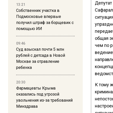
Депутат
13:21
Сафарали
Собственник участка в
Подмосковье впервые
ситуаци
получил штраф за борщевик с
упраздн
помощью ИИ
переда
общая э
09:46
чем по 
Суд взыскал почти 5 млн
ведение
рублей с детсада в Новой
направл
Москве за отравление
концепц
ребенка
ведомст
20:30
К тому 
Фармацевты Крыма
криминал
оказались под угрозой
непосто
увольнения из-за требований
настрое
Минздрава
ситуаци