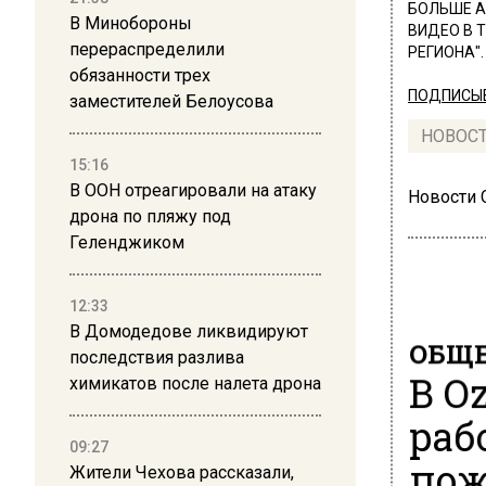
БОЛЬШЕ А
В Минобороны
ВИДЕО В 
перераспределили
РЕГИОНА".
обязанности трех
ПОДПИСЫВ
заместителей Белоусова
НОВОС
15:16
В ООН отреагировали на атаку
Новости
дрона по пляжу под
Геленджиком
12:33
В Домодедове ликвидируют
ОБЩЕ
последствия разлива
В O
химикатов после налета дрона
раб
09:27
пож
Жители Чехова рассказали,