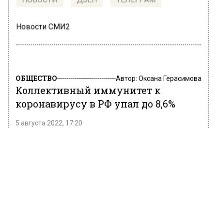
НОВОСТИ
ДЗЕН
ТЕЛЕГРАМ
Новости СМИ2
ОБЩЕСТВО
Автор:
Оксана Герасимова
Коллективный иммунитет к
коронавирусу в РФ упал до 8,6%
5 августа 2022, 17:20
Коллективный иммунитет к COVID-19 в
России снизился до 8,6% за неделю. Об этом
сообщает портал стопкоронавирус.рф.
Напомним, неделей ранее этот показатель
составил 10,7%.