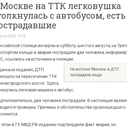
традавшие
2022, 19:16
ской столице вечером в субботу, шестого августа, на
ртом кольце в аварии пострадали два человека, инф
ылаясь на источники в полиции.
На востоке Москвы в ДТ
ым издания, ДТП
пострадали люди
ло на пересечении ТТК
городского шоссе. Здесь
ись легковая машина и автобус.
ожительно, два человека пострадали. В настоящее 
тся проверка. Причины и обстоятельства произошед
тся.
м в ГУ МВД РФ изданию подтвердили факт аварии, но