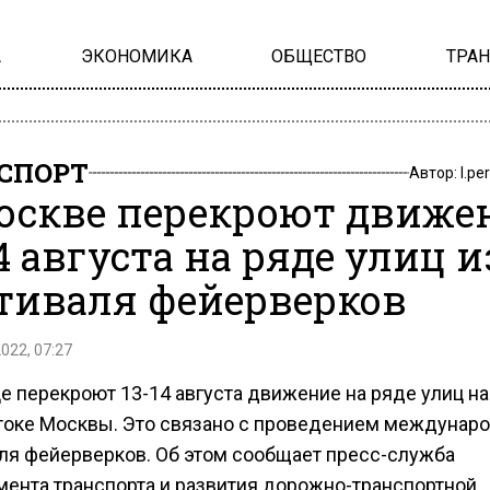
А
ЭКОНОМИКА
ОБЩЕСТВО
ТРА
СПОРТ
Автор:
l.pe
оскве перекроют движе
14 августа на ряде улиц и
тиваля фейерверков
2022, 07:27
е перекроют 13-14 августа движение на ряде улиц на
токе Москвы. Это связано с проведением междунар
ля фейерверков. Об этом сообщает пресс-служба
мента транспорта и развития дорожно-транспортной