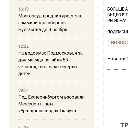
16:10
БОЛЬШЕ А
ВИДЕО В 
Мосгорсуд продлил арест экс-
РЕГИОНА".
замминистра обороны
Булгакова до 9 ноября
ПОДПИСЫВ
НОВОС
12:22
На водоемах Подмосковья за
Новости
два месяца погибли 55
человек, включая семерых
детей
08:54
Под Екатеринбургом взорвали
ТРАН
Mercedes главы
В М
«Уралдронзавода» Ткачука
сто
21:38