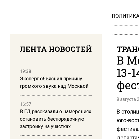
ПОЛИТИК
ЛЕНТА НОВОСТЕЙ
ТРАН
В М
13-
19:38
Эксперт объяснил причину
фес
громкого звука над Москвой
8 августа 
16:57
В столиц
В ГД рассказали о намерениях
остановить беспорядочную
юго-вос
застройку на участках
фестива
департа