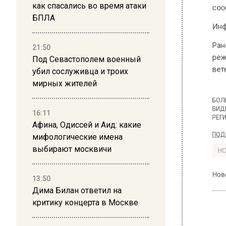
сообщили
как спасались во время атаки
БПЛА
Информа
21:50
Ранее В
Под Севастополем военный
реже вы
убил сослуживца и троих
ветер — 
мирных жителей
16:11
БОЛЬШЕ А
Афина, Одиссей и Аид: какие
ВИДЕО В 
РЕГИОНА".
мифологические имена
выбирают москвичи
ПОДПИСЫВ
НОВОС
13:50
Дима Билан ответил на
Новости
критику концерта в Москве