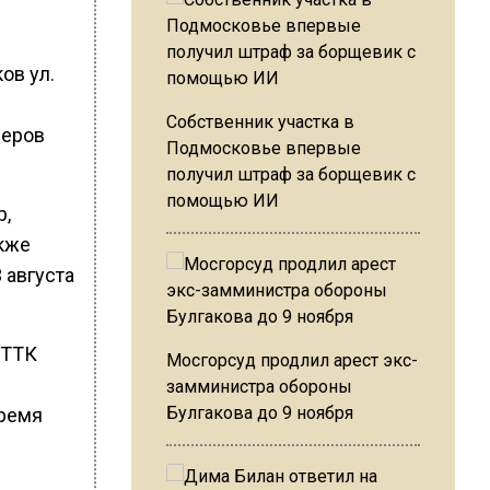
ов ул.
Собственник участка в
леров
Подмосковье впервые
получил штраф за борщевик с
помощью ИИ
р,
акже
 августа
 ТТК
Мосгорсуд продлил арест экс-
замминистра обороны
Булгакова до 9 ноября
время