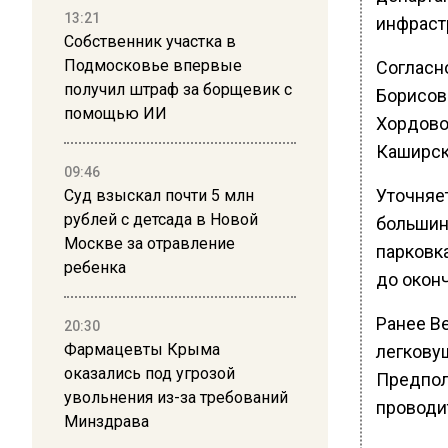
13:21
инфраст
Собственник участка в
Подмосковье впервые
Согласн
получил штраф за борщевик с
Борисов
помощью ИИ
Хордовог
Каширск
09:46
Уточняет
Суд взыскал почти 5 млн
рублей с детсада в Новой
большин
Москве за отравление
парковка
ребенка
до окон
Ранее В
20:30
Фармацевты Крыма
легкову
оказались под угрозой
Предпол
увольнения из-за требований
проводи
Минздрава