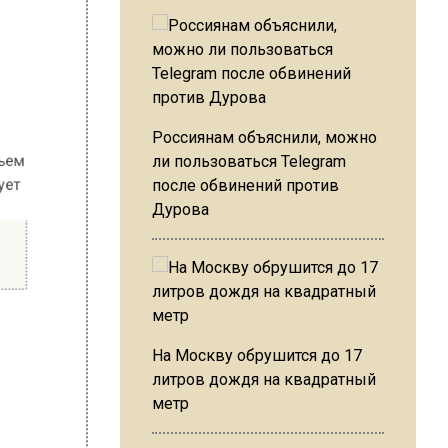
 Третьем
ормирует
Россиянам объяснили, можно
ли пользоваться Telegram
после обвинений против
П
Дурова
время
На Москву обрушится до 17
шего
литров дождя на квадратный
метр