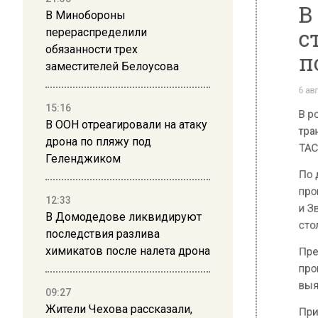
пос
В Минобороны
перераспределили
6 августа 
обязанности трех
заместителей Белоусова
В россий
транспо
15:16
ТАСС, сс
В ООН отреагировали на атаку
дрона по пляжу под
По данн
Геленджиком
произош
и Звени
12:33
столкнул
В Домодедове ликвидируют
Предпол
последствия разлива
химикатов после налета дрона
проводи
выясняю
09:27
При это
Жители Чехова рассказали,