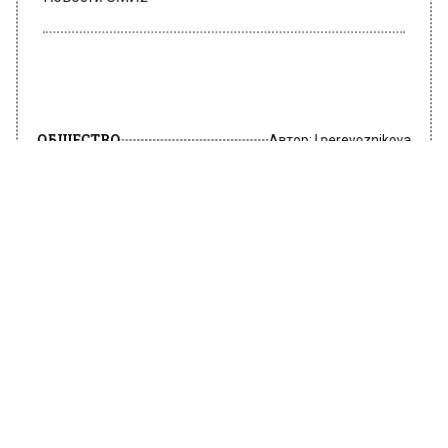
Новости СМИ2
ОБЩЕСТВО
Автор:
l.perevoznikova
Больше 6 тысяч кошек обрели свой
дом в Москве
8 августа 2022, 10:40
Больше 6 тысяч кошек забрали из
московских приютов за 12 лет. Об этом
сообщает пресс-служба городского
департамента ЖКХ.
Согласно сообщению, с 2010 года новый дом
переехали больше 6 тысяч кошек,
проживающих в столичных приютах. Всего в