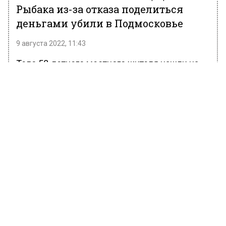
Рыбака из-за отказа поделиться
деньгами убили в Подмосковье
9 августа 2022, 11:43
Тело 58-летнего местного жителя нашли на
берегу пруда в центре Сергиева Посада. Рано
утром мужчина пошел ловить рыбу на
водоем неподалеку от Троице-Сергиевой
Лавры.
У пруда в теплое время года находится
множество маргиналов и бомжей. Вероятно,
мужчину убили из-за отказа поделиться с
одним из бродяг деньгами.
34-летний мужчина несколько раз ударил
рыбака ножом. Прохожие вызвали бригаду