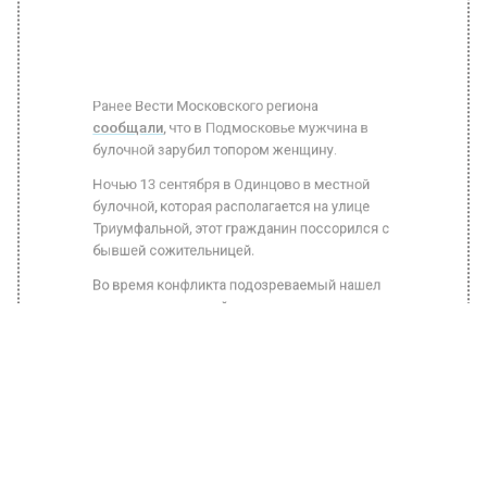
Ранее Вести Московского региона
сообщали
, что в Подмосковье мужчина в
булочной зарубил топором женщину.
Ночью 13 сентября в Одинцово в местной
булочной, которая располагается на улице
Триумфальной, этот гражданин поссорился с
бывшей сожительницей.
Во время конфликта подозреваемый нашел
топор и из-за личной неприязни ударил им
даму по голове и телу.