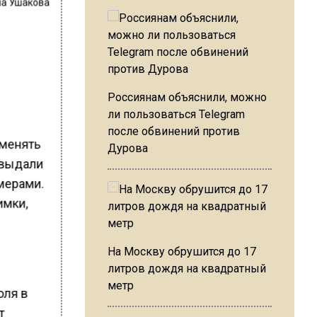
на Ушакова
Россиянам объяснили, можно
ли пользоваться Telegram
после обвинений против
именять
Дурова
 выдали
мерами.
имки,
На Москву обрушится до 17
литров дождя на квадратный
метр
оля в
т