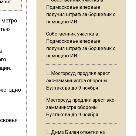
емонт
в метро
стью
Собственник участка в
Подмосковье впервые
получил штраф за борщевик с
а
помощью ИИ
ого
ции.
Ежегодно
Мосгорсуд продлил арест экс-
замминистра обороны
Булгакова до 9 ноября
осковья