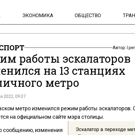
А
ЭКОНОМИКА
ОБЩЕСТВО
ТРА
СПОРТ
Автор:
l.pe
им работы эскалаторов
енился на 13 станциях
личного метро
я 2022, 09:07
вском метро изменился режим работы эскалаторов. 
тся на официальном сайте мэра столицы.
Эскалатор в переходе ме
о сообщению, изменения