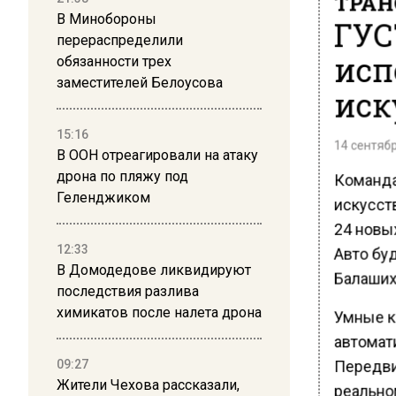
ТРАН
В Минобороны
ГУС
перераспределили
исп
обязанности трех
заместителей Белоусова
иск
15:16
14 сентябр
В ООН отреагировали на атаку
дрона по пляжу под
Команда
Геленджиком
искусст
24 новы
12:33
Авто бу
В Домодедове ликвидируют
Балаших
последствия разлива
химикатов после налета дрона
Умные к
автомат
Передви
09:27
Жители Чехова рассказали,
реально