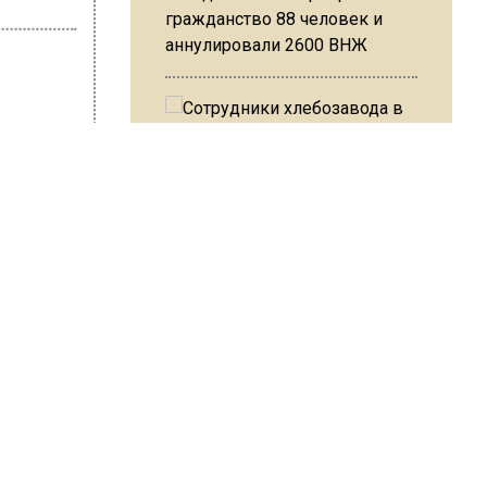
гражданство 88 человек и
аннулировали 2600 ВНЖ
на Ушакова
Сотрудники хлебозавода в
Балашихе массово
увольняются из-за жары в
цехах
именять
 выдали
мерами.
имки,
Резкое похолодание с