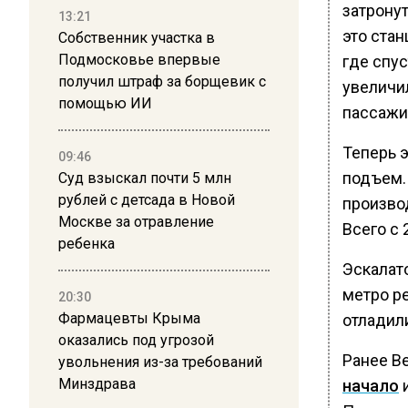
затронут
13:21
это стан
Собственник участка в
Подмосковье впервые
где спус
получил штраф за борщевик с
увеличи
помощью ИИ
пассажи
Теперь э
09:46
подъем.
Суд взыскал почти 5 млн
рублей с детсада в Новой
произво
Москве за отравление
Всего с 
ребенка
Эскалат
метро р
20:30
Фармацевты Крыма
отладил
оказались под угрозой
Ранее В
увольнения из-за требований
Минздрава
начало
и