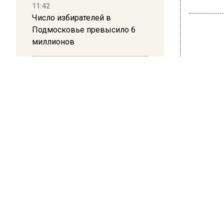
11:42
Число избирателей в
Подмосковье превысило 6
миллионов
ТРАН
11:15
ГУС
Саратовский депутат Калинин
призвал к совести
исп
ветеранское сообщество
иск
Польши
10:34
14 сентябр
Пять человек погибли в
Команда
результате атаки БПЛА на
искусст
Московскую область
24 новы
Авто бу
21:36
Балаших