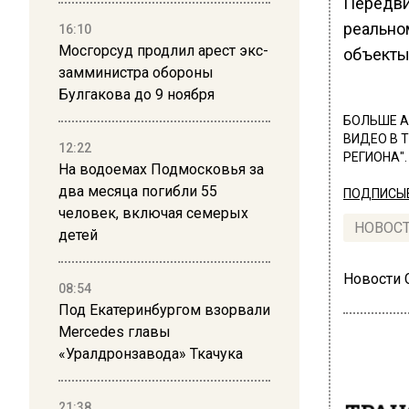
Передви
реально
16:10
Мосгорсуд продлил арест экс-
объекты
замминистра обороны
Булгакова до 9 ноября
БОЛЬШЕ А
ВИДЕО В 
12:22
РЕГИОНА".
На водоемах Подмосковья за
два месяца погибли 55
ПОДПИСЫВ
человек, включая семерых
НОВОС
детей
Новости
08:54
Под Екатеринбургом взорвали
Mercedes главы
«Уралдронзавода» Ткачука
21:38