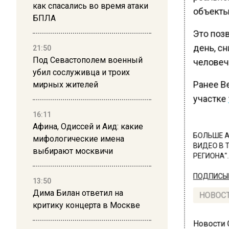
как спасались во время атаки
объекты
БПЛА
Это поз
день, с
21:50
Под Севастополем военный
человече
убил сослуживца и троих
Ранее В
мирных жителей
участке
16:11
Афина, Одиссей и Аид: какие
БОЛЬШЕ А
мифологические имена
ВИДЕО В 
выбирают москвичи
РЕГИОНА".
ПОДПИСЫВ
13:50
Дима Билан ответил на
НОВОС
критику концерта в Москве
Новости