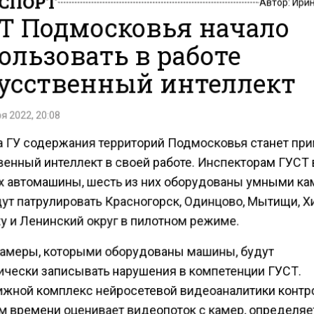
СПОРТ
Автор:
Ири
Т Подмосковья начало
ользовать в работе
усственный интеллект
я 2022, 20:08
 ГУ содержания территорий Подмосковья станет пр
венный интеллект в своей работе. Инспекторам ГУСТ
х автомашины, шесть из них оборудованы умными ка
дут патрулировать Красногорск, Одинцово, Мытищи, Х
у и Ленинский округ в пилотном режиме.
амеры, которыми оборудованы машины, будут
ически записывать нарушения в компетенции ГУСТ.
жной комплекс нейросетевой видеоаналитики контр
м времени оценивает видеопоток с камер, определяе