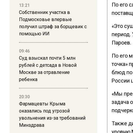
По его с
13:21
Собственник участка в
поставщ
Подмосковье впервые
«Это сущ
получил штраф за борщевик с
помощью ИИ
период.
Пароев.
09:46
По его м
Суд взыскал почти 5 млн
точка» 
рублей с детсада в Новой
блюд по
Москве за отравление
ребенка
России 
«Мы пре
20:30
задача 
Фармацевты Крыма
подчерк
оказались под угрозой
увольнения из-за требований
Также д
Минздрава
уровню M