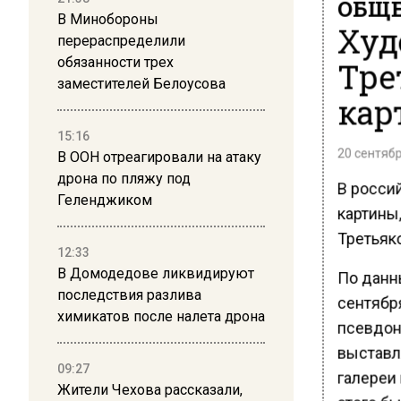
ОБЩЕ
В Минобороны
Худ
перераспределили
обязанности трех
Тре
заместителей Белоусова
кар
15:16
20 сентябр
В ООН отреагировали на атаку
дрона по пляжу под
В росси
Геленджиком
картины
Третьяк
12:33
В Домодедове ликвидируют
По данны
последствия разлива
сентябр
химикатов после налета дрона
псевдон
выставл
09:27
галереи
Жители Чехова рассказали,