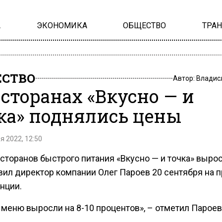
А
ЭКОНОМИКА
ОБЩЕСТВО
ТРА
СТВО
Автор:
Владис
есторанах «Вкусно — и
ка» поднялись цены
я 2022, 12:50
сторанов быстрого питания «Вкусно — и точка» вырос
вил директор компании Олег Пароев 20 сентября на п
нции.
 меню выросли на 8-10 процентов», – отметил Пароев