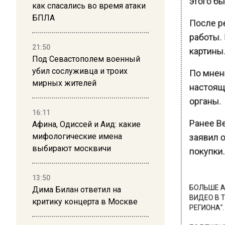
этого б
как спасались во время атаки
БПЛА
После р
работы. 
21:50
картины
Под Севастополем военный
убил сослуживца и троих
По мнен
мирных жителей
настоящ
органы.
16:11
Ранее В
Афина, Одиссей и Аид: какие
мифологические имена
заявил 
выбирают москвичи
покупки.
13:50
БОЛЬШЕ А
Дима Билан ответил на
ВИДЕО В 
критику концерта в Москве
РЕГИОНА".