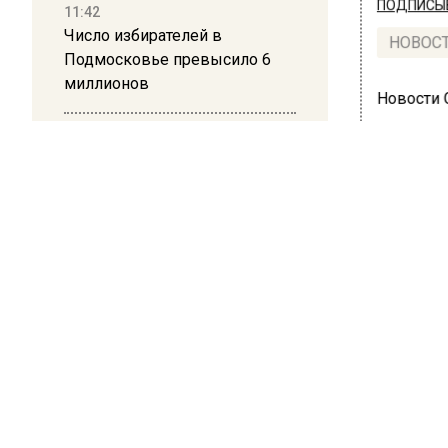
ПОДПИСЫВ
11:42
Число избирателей в
НОВОС
Подмосковье превысило 6
миллионов
Новости
11:15
Саратовский депутат Калинин
призвал к совести
ветеранское сообщество
ОБЩЕ
Польши
Худ
10:34
Тре
Пять человек погибли в
результате атаки БПЛА на
кар
Московскую область
20 сентябр
21:36
В росси