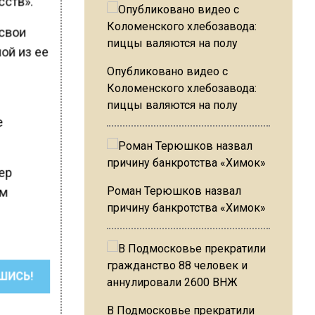
сств».
 свои
ой из ее
Опубликовано видео с
Коломенского хлебозавода:
пиццы валяются на полу
е
нер
Роман Терюшков назвал
ом
причину банкротства «Химок»
ШИСЬ!
В Подмосковье прекратили