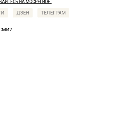
АЙТЕСЬ НА МОСРЕГИОН:
ТИ
ДЗЕН
ТЕЛЕГРАМ
 СМИ2
СТВО
Автор:
Юлия
ожница заявила, что из
тьяковской галереи укр
тину
я 2022, 12:45
йской столице одна из художниц, которая пишет мас