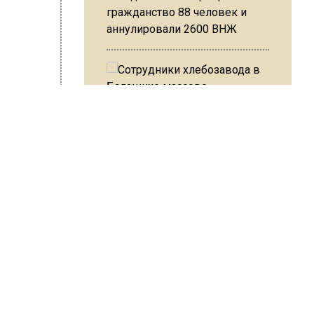
гражданство 88 человек и
аннулировали 2600 ВНЖ
Сотрудники хлебозавода в
Балашихе массово
 Варсегова
увольняются из-за жары в
цехах
али
Резкое похолодание с
лом