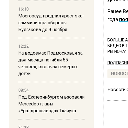
16:10
Ранее В
Мосгорсуд продлил арест экс-
года
поя
замминистра обороны
Булгакова до 9 ноября
БОЛЬШЕ А
ВИДЕО В 
12:22
РЕГИОНА".
На водоемах Подмосковья за
два месяца погибли 55
ПОДПИСЫВ
человек, включая семерых
детей
НОВОС
Новости
08:54
Под Екатеринбургом взорвали
Mercedes главы
«Уралдронзавода» Ткачука
21:38