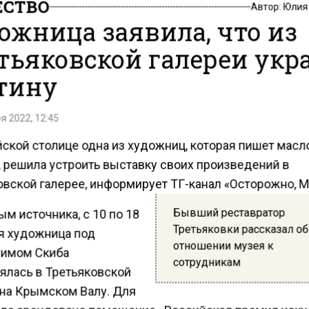
СТВО
Автор:
Юлия
ожница заявила, что из
тьяковской галереи укр
тину
я 2022, 12:45
йской столице одна из художниц, которая пишет мас
, решила устроить выставку своих произведений в
овской галерее, информирует ТГ-канал «Осторожно, М
Бывший реставратор
м источника, с 10 по 18
Третьяковки рассказал об
я художница под
отношении музея к
имом Скиба
сотрудникам
ялась в Третьяковской
 на Крымском Валу. Для