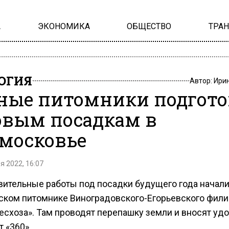
А
ЭКОНОМИКА
ОБЩЕСТВО
ТРА
ОГИЯ
Автор:
Ири
ные питомники подгото
овым посадкам в
московье
я 2022, 16:07
вительные работы под посадки будущего года начали
ском питомнике Виноградовского-Егорьевского фили
есхоза». Там проводят перепашку земли и вносят удо
 «360».