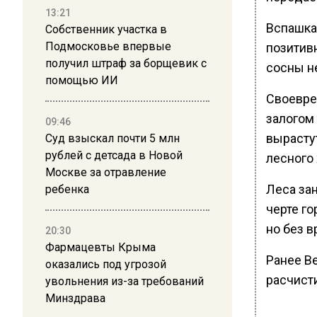
13:21
Вспашка
Собственник участка в
Подмосковье впервые
позитив
получил штраф за борщевик с
сосны н
помощью ИИ
Своевре
залогом 
09:46
вырасту
Суд взыскал почти 5 млн
рублей с детсада в Новой
лесного
Москве за отравление
Леса за
ребенка
черте г
но без в
20:30
Фармацевты Крыма
Ранее В
оказались под угрозой
расчист
увольнения из-за требований
Минздрава