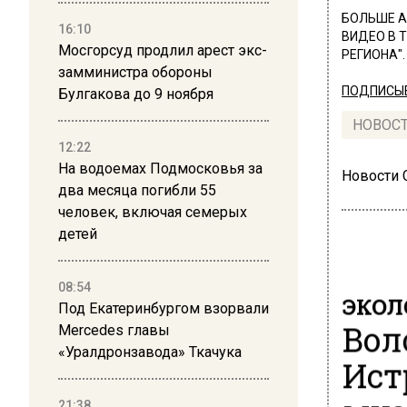
БОЛЬШЕ А
16:10
ВИДЕО В 
Мосгорсуд продлил арест экс-
РЕГИОНА".
замминистра обороны
ПОДПИСЫВ
Булгакова до 9 ноября
НОВОС
12:22
На водоемах Подмосковья за
Новости
два месяца погибли 55
человек, включая семерых
детей
08:54
ЭКОЛ
Под Екатеринбургом взорвали
Вол
Mercedes главы
«Уралдронзавода» Ткачука
Ист
21:38