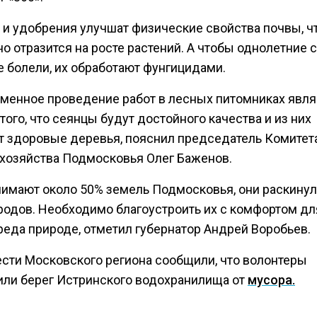
 и удобрения улучшат физические свойства почвы, ч
но отразится на росте растений. А чтобы однолетние
е болели, их обработают фунгицидами.
менное проведение работ в лесных питомниках явля
того, что сеянцы будут достойного качества и из них
т здоровые деревья, пояснил председатель Комитет
 хозяйства Подмосковья Олег Баженов.
нимают около 50% земель Подмосковья, они раскинул
ородов. Необходимо благоустроить их с комфортом дл
реда природе, отметил губернатор Андрей Воробьев.
ести Московского региона сообщили, что волонтеры
или берег Истринского водохранилища от
мусора.