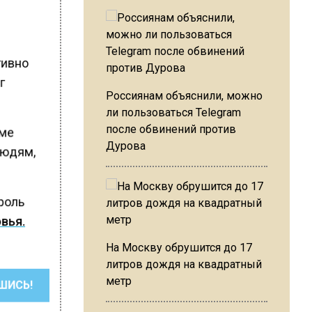
тивно
г
Россиянам объяснили, можно
ли пользоваться Telegram
после обвинений против
оме
Дурова
людям,
роль
вья.
На Москву обрушится до 17
литров дождя на квадратный
метр
ШИСЬ!