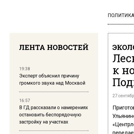
ПОЛИТИК
ЛЕНТА НОВОСТЕЙ
ЭКОЛ
Лес
к н
19:38
Эксперт объяснил причину
Под
громкого звука над Москвой
27 сентябр
16:57
Пригото
В ГД рассказали о намерениях
остановить беспорядочную
Ульянин
застройку на участках
«Центрл
передает