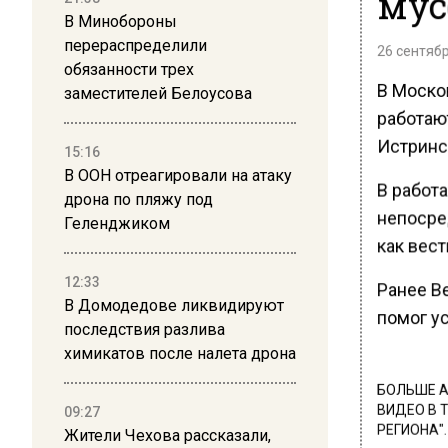
мус
В Минобороны
перераспределили
26 сентябр
обязанности трех
В Моско
заместителей Белоусова
работаю
Истринс
15:16
В ООН отреагировали на атаку
В работ
дрона по пляжу под
непосре
Геленджиком
как вест
12:33
Ранее В
В Домодедове ликвидируют
помог у
последствия разлива
химикатов после налета дрона
БОЛЬШЕ А
ВИДЕО В 
09:27
РЕГИОНА".
Жители Чехова рассказали,