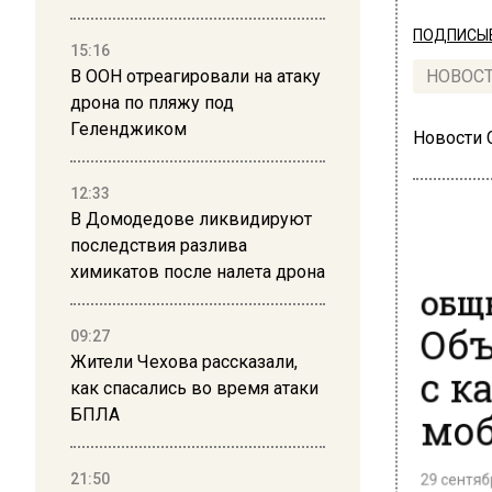
ПОДПИСЫВ
15:16
В ООН отреагировали на атаку
НОВОС
дрона по пляжу под
Геленджиком
Новости
12:33
В Домодедове ликвидируют
последствия разлива
химикатов после налета дрона
ОБЩЕ
Объ
09:27
Жители Чехова рассказали,
с к
как спасались во время атаки
моб
БПЛА
29 сентябр
21:50