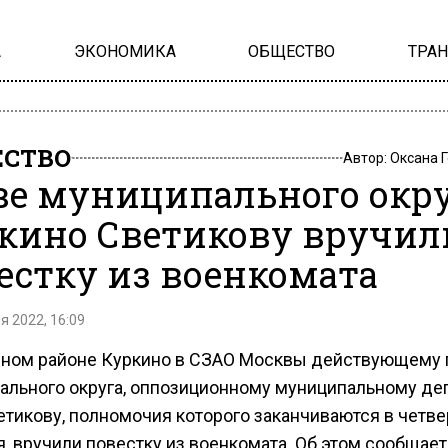
А
ЭКОНОМИКА
ОБЩЕСТВО
ТРА
СТВО
Автор:
Оксана 
ве муниципального окр
кино Светикову вручил
естку из военкомата
я 2022, 16:09
чном районе Куркино в СЗАО Москвы действующему 
ального округа, оппозиционному муниципальному де
тикову, полномочия которого заканчиваются в четвер
, вручили повестку из военкомата. Об этом сообщает