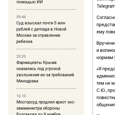
помощью ИИ
Telegra
Согласн
09:46
Суд взыскал почти 5 млн
предста
рублей с детсада в Новой
ему пове
Москве за отравление
ребенка
Вручени
и вопию
20:30
нормам 
Фармацевты Крыма
«Я пред
оказались под угрозой
увольнения из-за требований
админис
Минздрава
тем не 
С.Ю., пр
16:10
повестк
Мосгорсуд продлил арест экс-
общения
замминистра обороны
Булгакова до 9 ноября