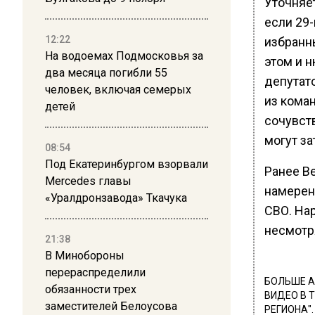
Уточняет
если 29
12:22
избранны
На водоемах Подмосковья за
этом и н
два месяца погибли 55
депутат
человек, включая семерых
из коман
детей
сочувст
могут за
08:54
Под Екатеринбургом взорвали
Ранее В
Mercedes главы
намерени
«Уралдронзавода» Ткачука
СВО. На
несмотря
21:38
В Минобороны
перераспределили
БОЛЬШЕ А
обязанности трех
ВИДЕО В 
заместителей Белоусова
РЕГИОНА".