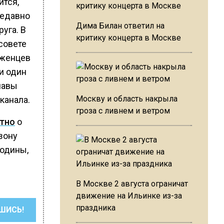
ится,
недавно
Дима Билан ответил на
уга. В
критику концерта в Москве
 совете
иженцев
и один
лавы
Москву и область накрыла
канала.
гроза с ливнем и ветром
стно
о
зону
Родины,
В Москве 2 августа ограничат
движение на Ильинке из-за
праздника
ШИСЬ!