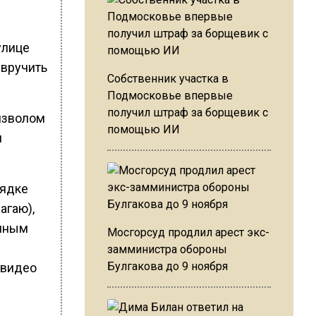
улице
 вручить
Собственник участка в
Подмосковье впервые
получил штраф за борщевик с
оизволом
помощью ИИ
м
рядке
агаю),
киным
Мосгорсуд продлил арест экс-
замминистра обороны
Булгакова до 9 ноября
 видео