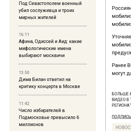
Под Севастополем военный
Россиян
убил сослуживца и троих
мобилиз
мирных жителей
мобилиз
16:11
Уточняет
Афина, Одиссей и Аид: какие
мобилиз
мифологические имена
предусм
выбирают москвичи
Ранее В
могут да
13:50
Дима Билан ответил на
критику концерта в Москве
БОЛЬШЕ А
ВИДЕО В 
11:42
РЕГИОНА".
Число избирателей в
Подмосковье превысило 6
ПОДПИСЫВ
миллионов
НОВОС