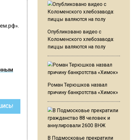
ю
яем.рф».
Опубликовано видео с
Коломенского хлебозавода:
пиццы валяются на полу
анным
Роман Терюшков назвал
причину банкротства «Химок»
ШИСЬ!
В Подмосковье прекратили