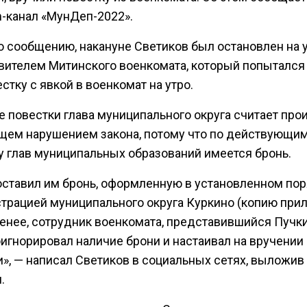
m-канал «МунДеп-2022».
о сообщению, накануне Светиков был остановлен на 
вителем Митинского военкомата, который попытался
стку с явкой в военкомат на утро.
е повестки глава муниципального округа считает пр
щем нарушением закона, потому что по действующи
у глав муниципальных образований имеется бронь.
оставил им бронь, оформленную в установленном по
трацией муниципального округа Куркино (копию прил
менее, сотрудник военкомата, представившийся Пуч
оигнорировал наличие брони и настаивал на вручении
и», — написал Светиков в социальных сетях, выложив
.