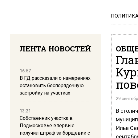
ПОЛИТИК
ЛЕНТА НОВОСТЕЙ
ОБЩЕ
Гла
Кур
16:57
В ГД рассказали о намерениях
пов
остановить беспорядочную
застройку на участках
29 сентябр
В столи
13:21
Собственник участка в
муницип
Подмосковье впервые
Илье Све
получил штраф за борщевик с
сентября