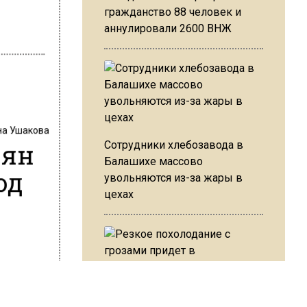
гражданство 88 человек и
аннулировали 2600 ВНЖ
на Ушакова
иян
Сотрудники хлебозавода в
Балашихе массово
од
увольняются из-за жары в
цехах
ю
Резкое похолодание с
яем.рф».