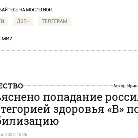
АЙТЕСЬ НА МОСРЕГИОН:
ТИ
ДЗЕН
ТЕЛЕГРАМ
 СМИ2
СТВО
Автор:
Ири
яснено попадание росс
атегорией здоровья «В» п
илизацию
я 2022, 16:06