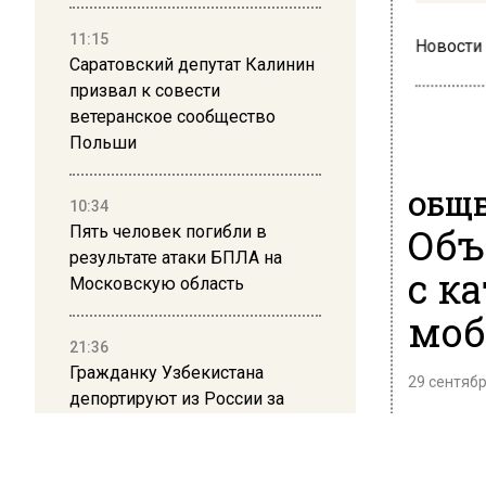
11:15
Новости
Саратовский депутат Калинин
призвал к совести
ветеранское сообщество
Польши
ОБЩЕ
10:34
Объ
Пять человек погибли в
результате атаки БПЛА на
с к
Московскую область
моб
21:36
Гражданку Узбекистана
29 сентябр
депортируют из России за
Россиян
коврик с триколором
мобилиз
мобилиз