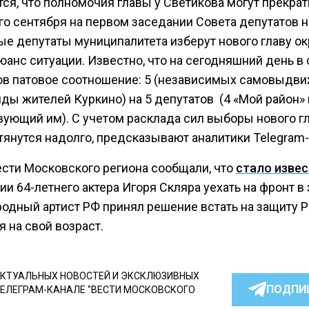
ся, что полномочия главы у Светикова могут прекрат
-го сентября на первом заседании Совета депутатов 
е депутаты муниципалитета изберут нового главу окр
юанс ситуации. Известно, что на сегодняшний день в
ов патовое соотношение: 5 (независимых самовыдв
ды жителей Куркино) на 5 депутатов (4 «Мой район» 
вующий им). С учетом расклада сил выборы нового г
тянутся надолго, предсказывают аналитики Telegram-
ести Московского региона сообщали, что
стало изве
и 64-летнего актера Игоря Скляра уехать на фронт в 
родный артист РФ принял решение встать на защиту 
 на свой возраст.
КТУАЛЬНЫХ НОВОСТЕЙ И ЭКСКЛЮЗИВНЫХ
ПОДПИ
ТЕЛЕГРАМ-КАНАЛЕ "ВЕСТИ МОСКОВСКОГО