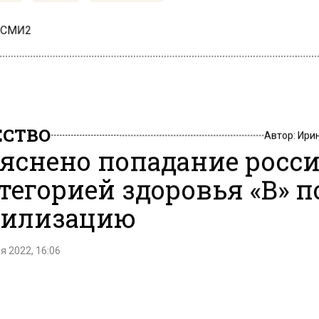
 СМИ2
СТВО
Автор:
Ири
яснено попадание росс
атегорией здоровья «В» п
илизацию
я 2022, 16:06
е с категорией здоровья «В» попадают под частичну
ацию в рамках ФЗ от 26 февраля 1997 года «О
ационной подготовке», сообщается на сайте «Объясн