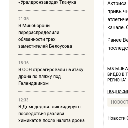
«Уралдронзавода» Ткачука
Актриса
привычн
атлетиче
21:38
В Минобороны
канале. 
перераспределили
обязанности трех
Ранее В
заместителей Белоусова
последс
15:16
БОЛЬШЕ А
В ООН отреагировали на атаку
ВИДЕО В 
дрона по пляжу под
РЕГИОНА".
Геленджиком
ПОДПИСЫВ
12:33
НОВОС
В Домодедове ликвидируют
последствия разлива
Новости
химикатов после налета дрона