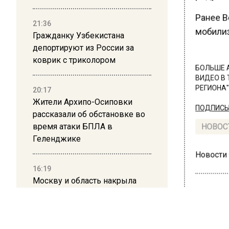
Ранее В
21:36
мобилиз
Гражданку Узбекистана
депортируют из России за
коврик с триколором
БОЛЬШЕ А
ВИДЕО В 
20:17
РЕГИОНА".
Жители Архипо-Осиповки
ПОДПИСЫВ
рассказали об обстановке во
время атаки БПЛА в
НОВОС
Геленджике
Новости
16:19
Москву и область накрыла
гроза с ливнем и ветром
12:24