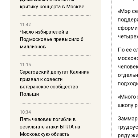
критику концерта в Москве
«Мэр се
поддерж
11:42
сформир
Число избирателей в
четырех 
Подмосковье превысило 6
миллионов
По ее сл
московс
11:15
человек
Саратовский депутат Калинин
отдельн
призвал к совести
подходи
ветеранское сообщество
Польши
«Много з
школу ря
10:34
Заммэра
Пять человек погибли в
результате атаки БПЛА на
трудоуст
Московскую область
ряду жи