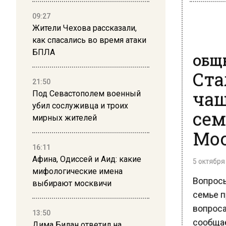
09:27
Жители Чехова рассказали,
как спасались во время атаки
ОБЩЕ
БПЛА
Ста
21:50
чащ
Под Севастополем военный
убил сослуживца и троих
сем
мирных жителей
Мос
16:11
5 октября 
Афина, Одиссей и Аид: какие
мифологические имена
Вопросы,
выбирают москвичи
семье п
вопросам
13:50
сообщае
Дима Билан ответил на