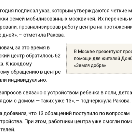
годня подписал указ, которым утверждаются четкие
ки семей мобилизованных москвичей. Их перечень
овали, проанализировав работу центра на протяжени
дней», – отметила Ракова.
овам, за это время в
В Москве презентуют про
кий центр обратилось 62
помощи для жителей Дон
а. К каждому
«Земля добра»
ому обращению в центре
ли индивидуально.
апросов связано с устройством ребенка в ясли, детс
дом с домом — таких уже 13», – подчеркнула Ракова.
 добавила, что 13 обращений поступило по вопросам
ройства. При этом, работники центра уже смогли по
телей.