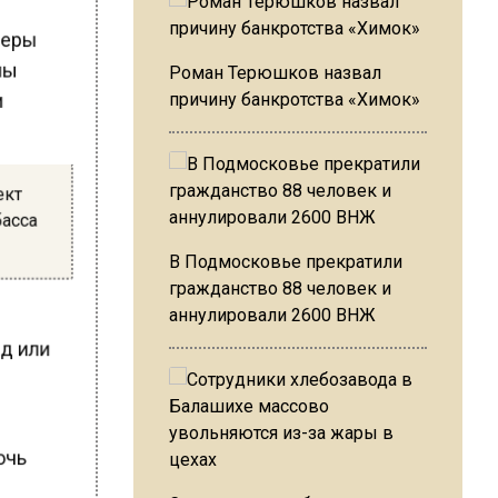
 меры
 мы
Роман Терюшков назвал
и
причину банкротства «Химок»
ект
басса
В Подмосковье прекратили
гражданство 88 человек и
аннулировали 2600 ВНЖ
ад или
мочь