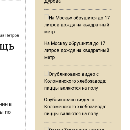
Дурова
лав Петров
ощь
На Москву обрушится до 17
литров дождя на квадратный
метр
Опубликовано видео с
жчин в
Коломенского хлебозавода:
цы по
пиццы валяются на полу