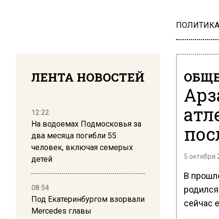
ПОЛИТИК
ЛЕНТА НОВОСТЕЙ
ОБЩЕ
Арз
атл
12:22
На водоемах Подмосковья за
пос
два месяца погибли 55
человек, включая семерых
5 октября 
детей
В прошл
08:54
родился
Под Екатеринбургом взорвали
сейчас е
Mercedes главы