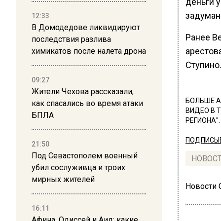
деньги 
задуманн
12:33
В Домодедове ликвидируют
Ранее В
последствия разлива
арестова
химикатов после налета дрона
Ступино
09:27
Жители Чехова рассказали,
БОЛЬШЕ А
как спасались во время атаки
ВИДЕО В 
БПЛА
РЕГИОНА".
ПОДПИСЫВ
21:50
Под Севастополем военный
НОВОС
убил сослуживца и троих
мирных жителей
Новости
16:11
Афина, Одиссей и Аид: какие