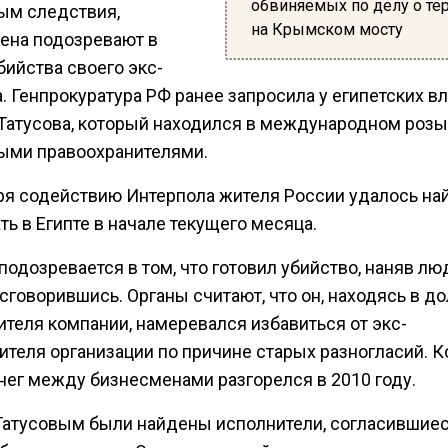
обвиняемых по делу о те
ым следствия,
на Крымском мосту
ена подозревают в
бийства своего экс-
. Генпрокуратура РФ ранее запросила у египетских в
Татусова, который находился в международном роз
ыми правоохранителями.
ря содействию Интерпола жителя России удалось най
ь в Египте в начале текущего месяца.
подозревается в том, что готовил убийство, наняв лю
сговорившись. Органы считают, что он, находясь в д
ителя компании, намеревался избавиться от экс-
ителя организации по причине старых разногласий. 
енег между бизнесменами разгорелся в 2010 году.
 Татусовым были найдены исполнители, согласившиес