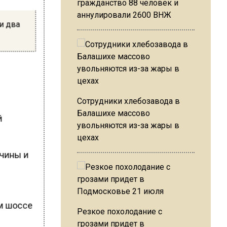
гражданство 88 человек и
аннулировали 2600 ВНЖ
и два
Сотрудники хлебозавода в
Балашихе массово
й
увольняются из-за жары в
цехах
ичины и
ом шоссе
Резкое похолодание с
грозами придет в