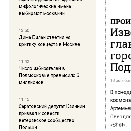
мифологические имена
выбирают москвичи
ПРОИ
Изв
13:50
Дима Билан ответил на
гла
критику концерта в Москве
гор
11:42
Под
Число избирателей в
Подмосковье превысило 6
18 октября
миллионов
В понеде
космона
11:15
Саратовский депутат Калинин
Артемье
призвал к совести
Свердло
ветеранское сообщество
«Shot».
Польши