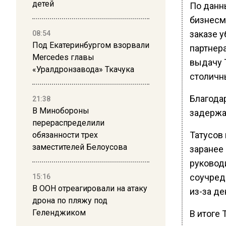
детей
По данн
бизнесм
заказе у
08:54
Под Екатеринбургом взорвали
партнера
Mercedes главы
выдачу 
«Уралдронзавода» Ткачука
столичн
Благода
21:38
В Минобороны
задержат
перераспределили
Татусов 
обязанности трех
заместителей Белоусова
заранее 
руковод
соучред
15:16
В ООН отреагировали на атаку
из-за д
дрона по пляжу под
Геленджиком
В итоге