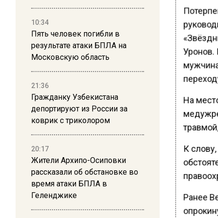
Потерпе
10:34
руковод
Пять человек погибли в
«Звёздн
результате атаки БПЛА на
Уронов.
Московскую область
мужчина
переход
21:36
Гражданку Узбекистана
На мест
депортируют из России за
медужре
коврик с триколором
травмой
К слову
20:17
Жители Архипо-Осиповки
обстоят
рассказали об обстановке во
правоох
время атаки БПЛА в
Геленджике
Ранее В
опрокин