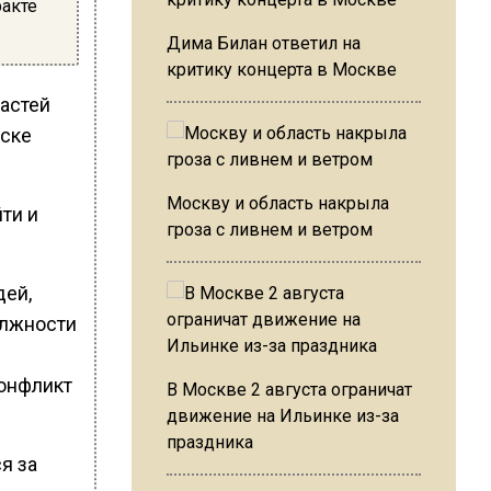
ракте
Дима Билан ответил на
критику концерта в Москве
ластей
ыске
Москву и область накрыла
ти и
гроза с ливнем и ветром
дей,
олжности
Конфликт
В Москве 2 августа ограничат
движение на Ильинке из-за
праздника
я за