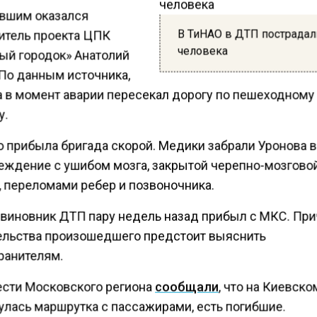
вшим оказался
В ТиНАО в ДТП пострадал
итель проекта ЦПК
человека
ый городок» Анатолий
 По данным источника,
 в момент аварии пересекал дорогу по пешеходному
у.
о прибыла бригада скорой. Медики забрали Уронова в
ждение с ушибом мозга, закрытой черепно-мозгово
, переломами ребер и позвоночника.
, виновник ДТП пару недель назад прибыл с МКС. Пр
ельства произошедшего предстоит выяснить
ранителям.
ести Московского региона
сообщали
, что на Киевск
улась маршрутка с пассажирами, есть погибшие.