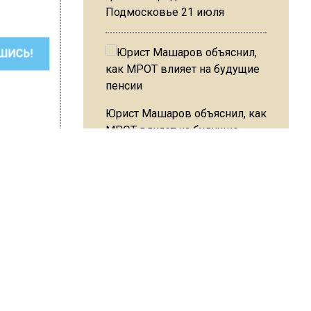
Подмосковье 21 июля
ШИСЬ!
Юрист Машаров объяснил, как
МРОТ влияет на будущие
пенсии
 Варсегова
МЧС предупредило об
опасности купания при
перепаде температуры в 10