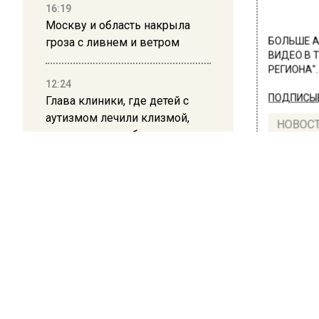
16:19
Москву и область накрыла
гроза с ливнем и ветром
БОЛЬШЕ А
ВИДЕО В 
РЕГИОНА".
12:24
ПОДПИСЫВ
Глава клиники, где детей с
аутизмом лечили клизмой,
НОВОС
исчез после возбуждения
дела
Новости
12:15
Рецензия на роман Юрия
Воскобойникова «Операция
«Пропаганда»: Политический
триллер на грани метафизики
ПРОИ
Изв
08:45