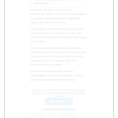
сердце российской столице.
Он, находясь на Красной Площади, открыл
огонь в воздух из охолощенного оружия и
попытался сымитировать суицид, приставив
дуло к виску.
В итоге акциониста задержали и увели в
отдел полиции. Там мужчина объяснил свое
поведение тем, что это был политический
перформанс. Все это время Крисевич
содержится под стражей.
Ранее Вести Московского региона
сообщали
, что в Москве завели уголовное
дело по редкой «шпионской» статье.
БОЛЬШЕ АКТУАЛЬНЫХ НОВОСТЕЙ И ЭКСКЛЮЗИВНЫХ
ВИДЕО В ТЕЛЕГРАМ-КАНАЛЕ "ВЕСТИ МОСКОВСКОГО
РЕГИОНА".