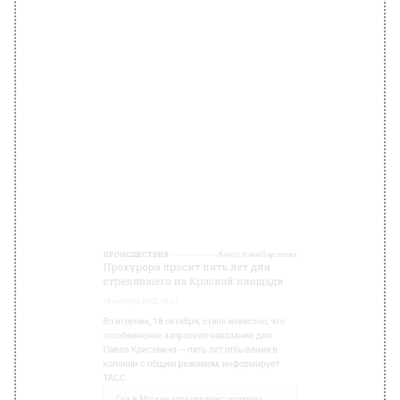
ПРОИСШЕСТВИЯ
Автор:
Юлия Варсегова
Прокурора просит пять лет для
стрелявшего на Красной площади
18 октября 2022, 16:37
Во вторник, 18 октября, стало известно, что
гособвинение запросило наказание для
Павла Крисевича — пять лет отбывания в
колонии с общим режимом, информирует
ТАСС.
Суд в Москве продлил арест политику
Кара-Мурзе*
Мужчина обвиняется в групповом
хулиганстве. Дело в том, что летом прошлого
года обвиняемый выстрелил два раза в