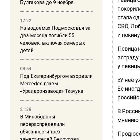
Булгакова до 9 ноября
покорил
стала о
12:22
СВО, Ло
На водоемах Подмосковья за
и покину
два месяца погибли 55
человек, включая семерых
Певица 
детей
эстраду
у певицы
08:54
Под Екатеринбургом взорвали
«У нее у
Mercedes главы
Ее иногд
«Уралдронзавода» Ткачука
российс
21:38
В Россию
В Минобороны
мнению 
перераспределили
обязанности трех
Продюсе
заместителей Белоусова