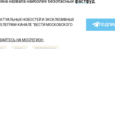
ина назвала наиболее безопасный
фастфуд
.
КТУАЛЬНЫХ НОВОСТЕЙ И ЭКСКЛЮЗИВНЫХ
ПОДПИ
ТЕЛЕГРАМ-КАНАЛЕ "ВЕСТИ МОСКОВСКОГО
АЙТЕСЬ НА МОСРЕГИОН:
ТИ
ДЗЕН
ТЕЛЕГРАМ
 СМИ2
СТВО
Автор:
Анаста
ч-диетолог Русакова