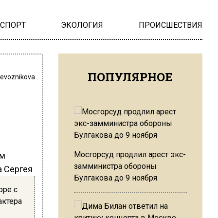
НСПОРТ
ЭКОЛОГИЯ
ПРОИСШЕСТВИЯ
ПОПУЛЯРНОЕ
revoznikova
Мосгорсуд продлил арест экс-
ом
замминистра обороны
а Сергея
Булгакова до 9 ноября
оре с
актера