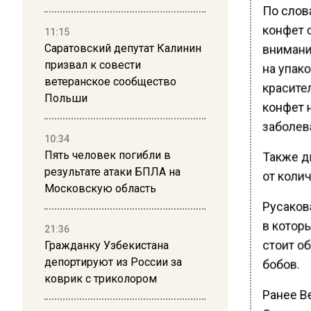
По слов
конфет 
11:15
внимани
Саратовский депутат Калинин
призвал к совести
на упако
ветеранское сообщество
красител
Польши
конфет 
заболев
10:34
Пять человек погибли в
Также ди
результате атаки БПЛА на
от коли
Московскую область
Русакова
в котор
21:36
стоит о
Гражданку Узбекистана
депортируют из России за
бобов.
коврик с триколором
Ранее В