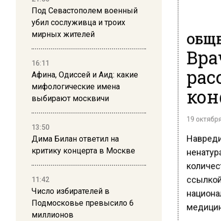
Под Севастополем военный
убил сослуживца и троих
мирных жителей
ОБЩЕ
Вра
16:11
рас
Афина, Одиссей и Аид: какие
мифологические имена
кон
выбирают москвичи
19 октября
13:50
Навреди
Дима Билан ответил на
ненатур
критику концерта в Москве
количес
ссылкой 
11:42
Число избирателей в
национа
Подмосковье превысило 6
медицин
миллионов