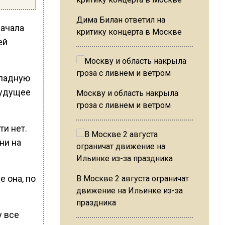
Дима Билан ответил на
начала
критику концерта в Москве
ей
ападную
будущее
Москву и область накрыла
гроза с ливнем и ветром
ти нет.
ни на
е она, по
В Москве 2 августа ограничат
движение на Ильинке из-за
праздника
у все