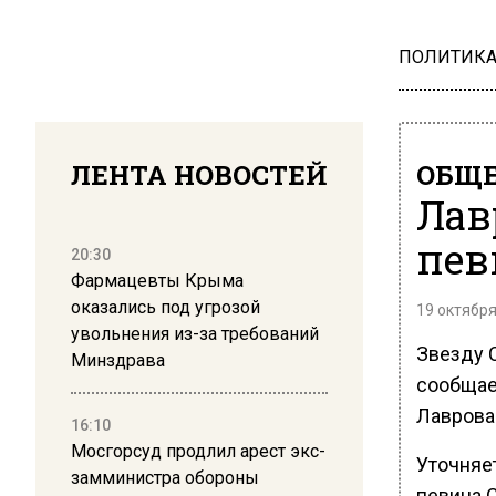
ПОЛИТИК
ЛЕНТА НОВОСТЕЙ
ОБЩЕ
Лав
пев
20:30
Фармацевты Крыма
оказались под угрозой
19 октября
увольнения из-за требований
Звезду 
Минздрава
сообщае
Лаврова
16:10
Мосгорсуд продлил арест экс-
Уточняет
замминистра обороны
певица 