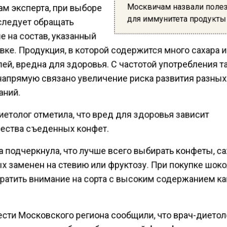
Москвичам назвали поле
ам эксперта, при выборе
для иммунитета продукты
следует обращать
е на состав, указанный
вке. Продукция, в которой содержится много сахара 
ей, вредна для здоровья. С частотой употребления т
напрямую связано увеличение риска развития разны
аний.
етолог отметила, что вред для здоровья зависит
чества съеденных конфет.
 подчеркнула, что лучше всего выбирать конфеты, с
ых заменен на стевию или фруктозу. При покупке шок
братить внимание на сорта с высоким содержанием ка
ести Московского региона сообщили, что врач-диетол