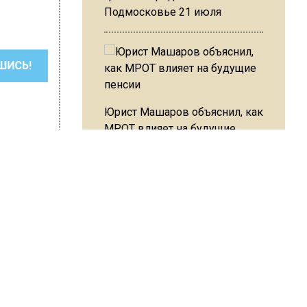
Подмосковье 21 июля
ШИСЬ!
Юрист Машаров объяснил, как
МРОТ влияет на будущие
пенсии
МЧС предупредило об
сия Шимко
опасности купания при
перепаде температуры в 10