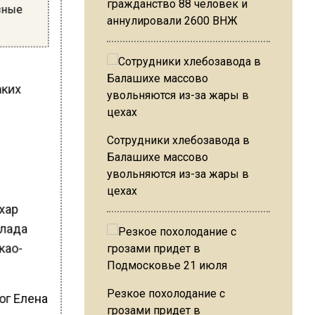
гражданство 88 человек и
зные
аннулировали 2600 ВНЖ
и
аких
х
Сотрудники хлебозавода в
Балашихе массово
увольняются из-за жары в
цехах
ахар
олада
као-
Резкое похолодание с
ог Елена
грозами придет в