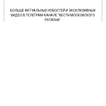
БОЛЬШЕ АКТУАЛЬНЫХ НОВОСТЕЙ И ЭКСКЛЮЗИВНЫХ
ВИДЕО В ТЕЛЕГРАМ-КАНАЛЕ "ВЕСТИ МОСКОВСКОГО
РЕГИОНА".
ПОДПИШИСЬ!
ПОДПИСЫВАЙТЕСЬ НА МОСРЕГИОН:
НОВОСТИ
ДЗЕН
ТЕЛЕГРАМ
Новости СМИ2
ОБЩЕСТВО
Автор:
Оксана Герасимова
Блогер Даня Милохин опроверг
слухи об эмиграции