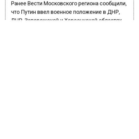
Ранее Вести Московского региона сообщили,
что Путин ввел военное положение в ДНР,
ЛНР, Запорожской и Херсонкской областях.
БОЛЬШЕ АКТУАЛЬНЫХ НОВОСТЕЙ И ЭКСКЛЮЗИВНЫХ
ВИДЕО В ТЕЛЕГРАМ-КАНАЛЕ "ВЕСТИ МОСКОВСКОГО
РЕГИОНА".
ПОДПИШИСЬ!
ПОДПИСЫВАЙТЕСЬ НА МОСРЕГИОН:
НОВОСТИ
ДЗЕН
ТЕЛЕГРАМ
Новости СМИ2