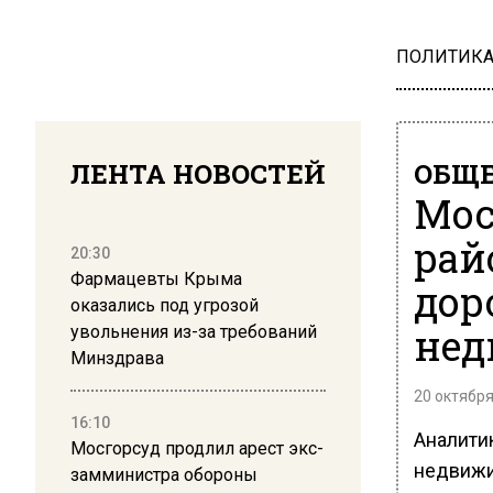
ПОЛИТИК
ЛЕНТА НОВОСТЕЙ
ОБЩЕ
Мос
рай
20:30
Фармацевты Крыма
дор
оказались под угрозой
нед
увольнения из-за требований
Минздрава
20 октября
16:10
Аналити
Мосгорсуд продлил арест экс-
недвижи
замминистра обороны