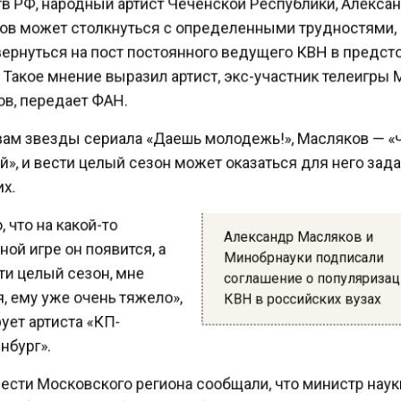
в может столкнуться с определенными трудностями,
ернуться на пост постоянного ведущего КВН в пред
Такое мнение выразил артист, экс-участник телеигры
в, передает ФАН.
ам звезды сериала «Даешь молодежь!», Масляков — 
, и вести целый сезон может оказаться для него зад
х.
что на какой-то
Александр Масляков и
й игре он появится, а
Минобрнауки подписали
и целый сезон, мне
соглашение о популяриза
 ему уже очень тяжело»,
КВН в российских вузах
ет артиста «КП-
бург».
ести Московского региона сообщали, что министр нау