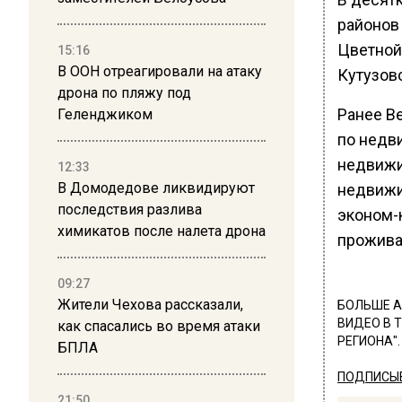
районов
Цветной
15:16
В ООН отреагировали на атаку
Кутузов
дрона по пляжу под
Ранее В
Геленджиком
по недв
недвижи
12:33
В Домодедове ликвидируют
недвижи
последствия разлива
эконом-
химикатов после налета дрона
прожива
09:27
Жители Чехова рассказали,
БОЛЬШЕ А
ВИДЕО В 
как спасались во время атаки
РЕГИОНА".
БПЛА
ПОДПИСЫВ
21:50