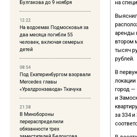
на специ
Булгакова до 9 ноября
Выяснил
12:22
располо
На водоемах Подмосковья за
аренды в
два месяца погибли 55
втором 
человек, включая семерых
детей
тысяч ру
рублей.
08:54
В перву
Под Екатеринбургом взорвали
локации
Mercedes главы
город —
«Уралдронзавода» Ткачука
и Замос
квартиру
21:38
В Минобороны
за 334 и
перераспределили
соответ
обязанности трех
заместителей Белоусова
В десят