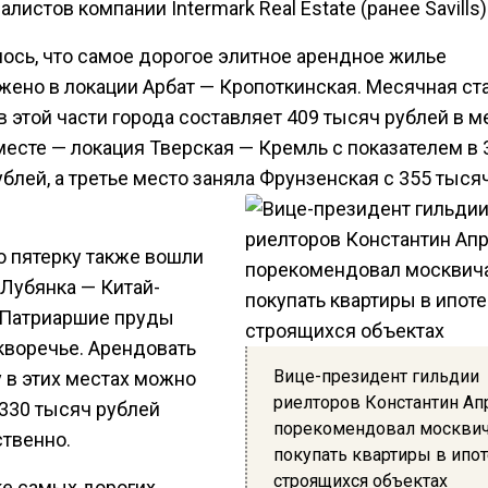
алистов компании Intermark Real Estate (ранее Savills)
ось, что самое дорогое элитное арендное жилье
жено в локации Арбат — Кропоткинская. Месячная ст
 этой части города составляет 409 тысяч рублей в м
месте — локация Тверская — Кремль с показателем в 
блей, а третье место заняла Фрунзенская с 355 тыс
ю пятерку также вошли
 Лубянка — Китай-
 Патриаршие пруды
кворечье. Арендовать
Вице-президент гильдии
 в этих местах можно
риелторов Константин Ап
 330 тысяч рублей
порекомендовал москвич
ственно.
покупать квартиры в ипот
строящихся объектах
ке самых дорогих