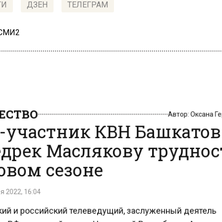
ТИ
ДЗЕН
ТЕЛЕГРАМ
 СМИ2
СТВО
Автор:
Оксана 
-участник КВН Башкато
дрек Маслякову трудно
овом сезоне
 2022, 16:04
ий и российский телеведущий, заслуженный деятель
в РФ, народный артист Чеченской Республики, Алекс