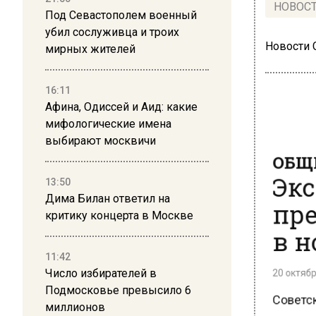
НОВОС
Под Севастополем военный
убил сослуживца и троих
Новости
мирных жителей
16:11
Афина, Одиссей и Аид: какие
мифологические имена
выбирают москвичи
ОБЩЕ
Экс
13:50
пре
Дима Билан ответил на
критику концерта в Москве
в н
11:42
20 октября
Число избирателей в
Советск
Подмосковье превысило 6
миллионов
искусст