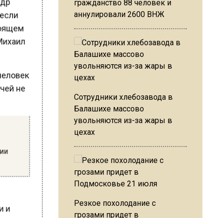
гражданство 88 человек и
 если
аннулировали 2600 ВНЖ
стоящем
 Михаил
«человек
ачей не
Сотрудники хлебозавода в
Балашихе массово
увольняются из-за жары в
цехах
ции
Резкое похолодание с
ки и
грозами придет в