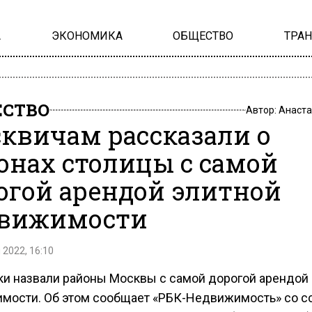
А
ЭКОНОМИКА
ОБЩЕСТВО
ТРА
СТВО
Автор:
Анаста
квичам рассказали о
онах столицы с самой
огой арендой элитной
вижимости
 2022, 16:10
ки назвали районы Москвы с самой дорогой арендой
мости. Об этом сообщает «РБК-Недвижимость» со с