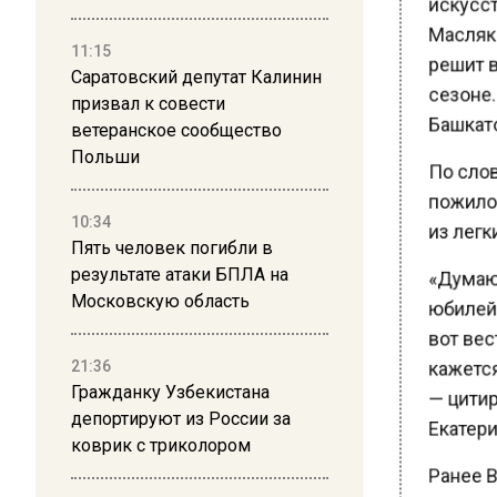
Масляко
решит в
11:15
Саратовский депутат Калинин
сезоне. 
призвал к совести
Башкато
ветеранское сообщество
Польши
По слов
пожилой»
из легки
10:34
Пять человек погибли в
«Думаю, 
результате атаки БПЛА на
Московскую область
юбилейно
вот вест
кажется,
21:36
Гражданку Узбекистана
— цитиру
депортируют из России за
Екатерин
коврик с триколором
Ранее В