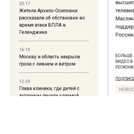
высшего
20:17
Жители Архипо-Осиповки
телевиз
рассказали об обстановке во
Масляк
время атаки БПЛА в
поддерж
Геленджике
России.
16:19
Москву и область накрыла
БОЛЬШЕ А
гроза с ливнем и ветром
ВИДЕО В 
РЕГИОНА".
12:24
ПОДПИСЫВ
Глава клиники, где детей с
НОВОС
аутизмом лечили клизмой,
исчез после возбуждения
дела
Новости
12:15