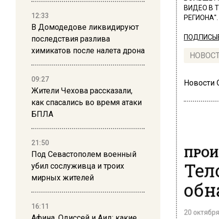
ВИДЕО В 
12:33
РЕГИОНА".
В Домодедове ликвидируют
ПОДПИСЫВ
последствия разлива
химикатов после налета дрона
НОВОС
09:27
Новости
Жители Чехова рассказали,
как спасались во время атаки
БПЛА
21:50
ПРОИ
Под Севастополем военный
Тел
убил сослуживца и троих
мирных жителей
обн
16:11
20 октября
Афина, Одиссей и Аид: какие