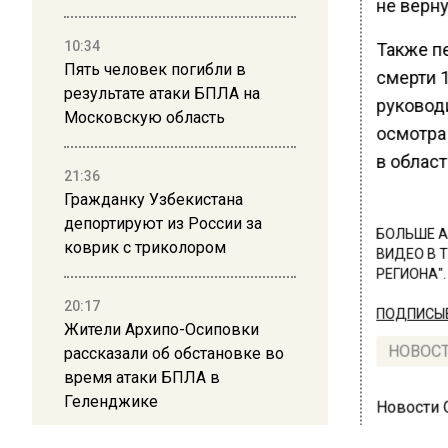
не верну
10:34
Также п
Пять человек погибли в
смерти 
результате атаки БПЛА на
руковод
Московскую область
осмотра
в област
21:36
Гражданку Узбекистана
депортируют из России за
БОЛЬШЕ А
коврик с триколором
ВИДЕО В 
РЕГИОНА".
20:17
ПОДПИСЫВ
Жители Архипо-Осиповки
НОВОС
рассказали об обстановке во
время атаки БПЛА в
Геленджике
Новости