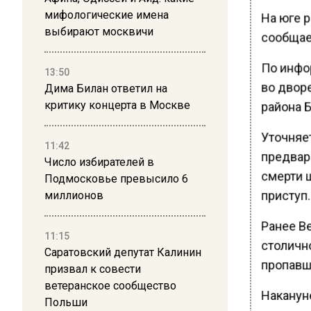
мифологические имена
На юге 
выбирают москвичи
сообщае
По инфо
13:50
во двор
Дима Билан ответил на
критику концерта в Москве
района 
Уточняет
11:42
предвар
Число избирателей в
смерти 
Подмосковье превысило 6
приступ
миллионов
Ранее Ве
11:15
столичн
Саратовский депутат Калинин
пропавш
призвал к совести
ветеранское сообщество
Наканун
Польши