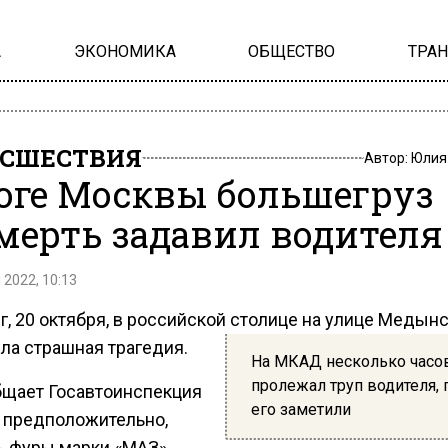
А
ЭКОНОМИКА
ОБЩЕСТВО
ТРА
СШЕСТВИЯ
Автор:
Юлия
юге Москвы большегруз
мерть задавил водителя
 2022, 10:13
г, 20 октября, в российской столице на улице Медын
ла страшная трагедия.
На МКАД несколько часо
пролежал труп водителя, 
бщает Госавтоинспекция
его заметили
 предположительно,
ь фуры марки «МАЗ»,