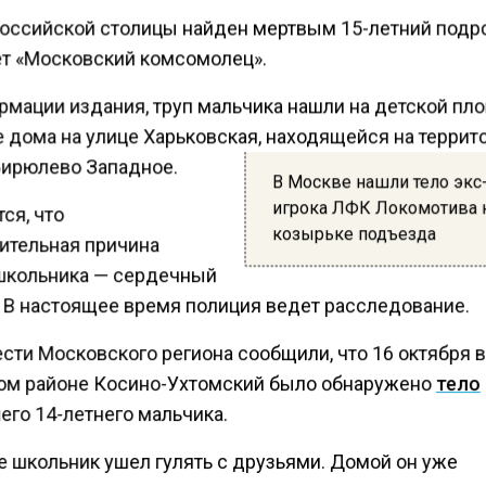
российской столицы найден мертвым 15-летний подро
т «Московский комсомолец».
рмации издания, труп мальчика нашли на детской пл
е дома на улице Харьковская, находящейся на террит
Бирюлево Западное.
В Москве нашли тело экс
игрока ЛФК Локомотива 
ся, что
козырьке подъезда
ительная причина
школьника — сердечный
. В настоящее время полиция ведет расследование.
сти Московского региона сообщили, что 16 октября в
ом районе Косино-Ухтомский было обнаружено
тело
его 14-летнего мальчика.
е школьник ушел гулять с друзьями. Домой он уже