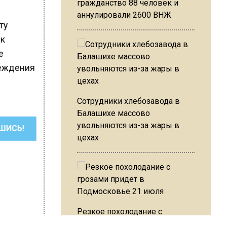
гражданство 88 человек и
аннулировали 2600 ВНЖ
ту
ик
е
реждения
Сотрудники хлебозавода в
Балашихе массово
увольняются из-за жары в
ШИСЬ!
цехах
Резкое похолодание с
грозами придет в