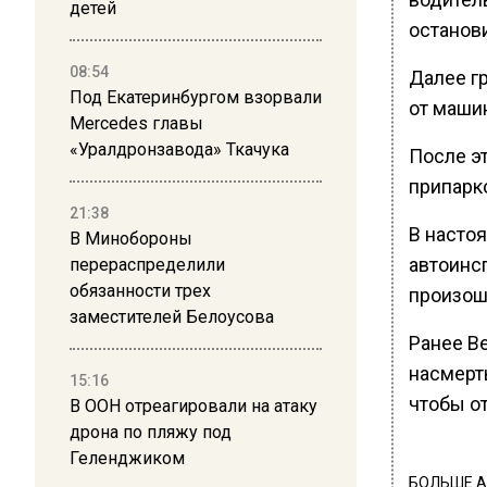
детей
останови
08:54
Далее г
Под Екатеринбургом взорвали
от маши
Mercedes главы
«Уралдронзавода» Ткачука
После эт
припарко
21:38
В насто
В Минобороны
автоинс
перераспределили
обязанности трех
произош
заместителей Белоусова
Ранее В
насмерт
15:16
чтобы о
В ООН отреагировали на атаку
дрона по пляжу под
Геленджиком
БОЛЬШЕ А