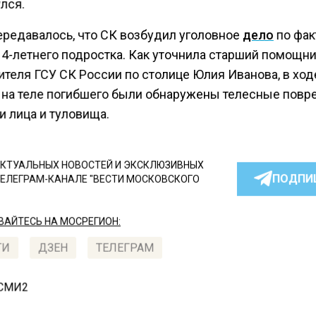
лся.
ередавалось, что СК возбудил уголовное
дело
по фак
14-летнего подростка. Как уточнила старший помощн
ителя ГСУ СК России по столице Юлия Иванова, в ход
 на теле погибшего были обнаружены телесные пов
и лица и туловища.
КТУАЛЬНЫХ НОВОСТЕЙ И ЭКСКЛЮЗИВНЫХ
ПОДПИ
ТЕЛЕГРАМ-КАНАЛЕ "ВЕСТИ МОСКОВСКОГО
АЙТЕСЬ НА МОСРЕГИОН:
ТИ
ДЗЕН
ТЕЛЕГРАМ
 СМИ2