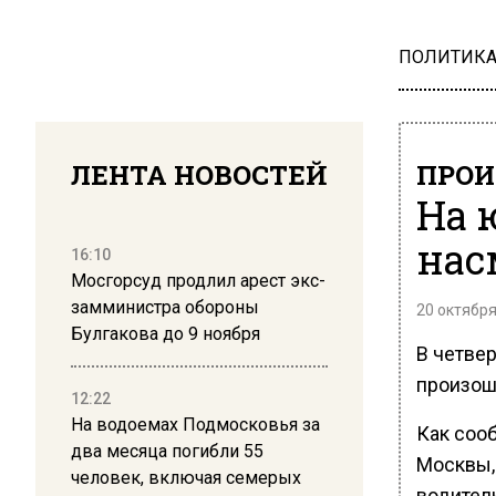
ПОЛИТИК
ЛЕНТА НОВОСТЕЙ
ПРОИ
На 
нас
16:10
Мосгорсуд продлил арест экс-
замминистра обороны
20 октября
Булгакова до 9 ноября
В четвер
произош
12:22
На водоемах Подмосковья за
Как соо
два месяца погибли 55
Москвы,
человек, включая семерых
водител