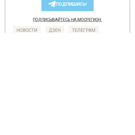
ПОДПИШИСЬ!
ПОДПИСЫВАЙТЕСЬ НА МОСРЕГИОН:
НОВОСТИ
ДЗЕН
ТЕЛЕГРАМ
Новости СМИ2
ОБЩЕСТВО
Автор:
Анастасия Шимко
Диетолог Калинчев призвал есть
сало и масло в холодное время года
20 октября 2022, 08:18
Осенью и зимой организм человека
нуждается в энергии, поэтому в рацион