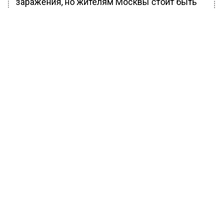
заражения, но жителям Москвы стоит быть
начеку.
БОЛЬШЕ АКТУАЛЬНЫХ НОВОСТЕЙ И ЭКСКЛЮЗИВНЫХ
ВИДЕО В ТЕЛЕГРАМ-КАНАЛЕ "ВЕСТИ МОСКОВСКОГО
РЕГИОНА".
ПОДПИШИСЬ!
ПОДПИСЫВАЙТЕСЬ НА МОСРЕГИОН:
НОВОСТИ
ДЗЕН
ТЕЛЕГРАМ
Новости СМИ2
ОБЩЕСТВО
Автор:
Оксана Герасимова