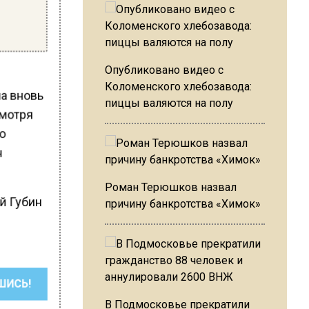
Опубликовано видео с
Коломенского хлебозавода:
на вновь
пиццы валяются на полу
смотря
ко
н
Роман Терюшков назвал
ей Губин
причину банкротства «Химок»
ШИСЬ!
В Подмосковье прекратили