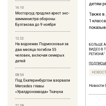
детям р
16:10
Мосгорсуд продлил арест экс-
Также 
замминистра обороны
1 класса
Булгакова до 9 ноября
показыв
12:22
На водоемах Подмосковья за
БОЛЬШЕ А
два месяца погибли 55
ВИДЕО В 
РЕГИОНА".
человек, включая семерых
детей
ПОДПИСЫВ
НОВОС
08:54
Под Екатеринбургом взорвали
Новости
Mercedes главы
«Уралдронзавода» Ткачука
21:38