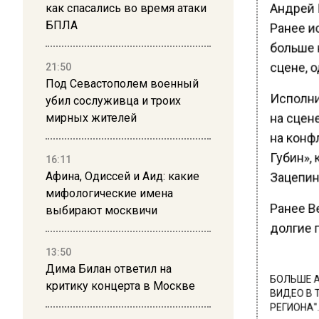
Андрей Г
как спасались во время атаки
БПЛА
Ранее ис
больше 
сцене, 
21:50
Под Севастополем военный
Исполни
убил сослуживца и троих
на сцене
мирных жителей
на конфл
Губин», 
16:11
Афина, Одиссей и Аид: какие
Зацепин
мифологические имена
Ранее В
выбирают москвичи
долгие 
13:50
Дима Билан ответил на
БОЛЬШЕ А
критику концерта в Москве
ВИДЕО В 
РЕГИОНА".