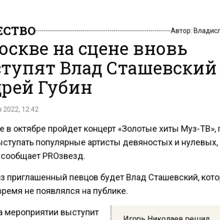
СТВО
Автор:
Владис
оскве на сцене вновь
тупят Влад Сташевский
рей Губин
 2022, 12:42
 в октябре пройдет концерт «Золотые хиты Муз-ТВ»,
ыступать популярные артисты девяностых и нулевых,
 сообщает PROзвезд.
з приглашенный певцов будет Влад Сташевский, кот
ремя не появлялся на публике.
а мероприятии выступит
Игорь Николаев решил