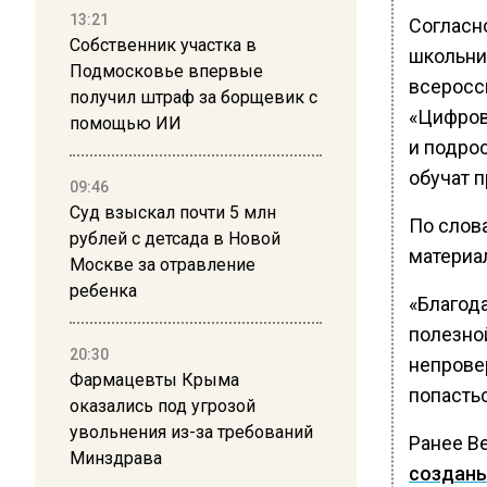
13:21
Согласн
Собственник участка в
школьни
Подмосковье впервые
всеросс
получил штраф за борщевик с
«Цифров
помощью ИИ
и подрос
обучат п
09:46
Суд взыскал почти 5 млн
По слов
рублей с детсада в Новой
материал
Москве за отравление
ребенка
«Благод
полезно
20:30
непровер
Фармацевты Крыма
попастьс
оказались под угрозой
увольнения из-за требований
Ранее В
Минздрава
создан