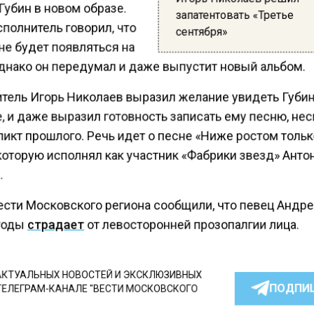
убин в новом образе.
запатентовать «Третье
полнитель говорил, что
сентября»
не будет появляться на
однако он передумал и даже выпустит новый альбом.
тель Игорь Николаев выразил желание увидеть Губи
, и даже выразил готовность записать ему песню, не
икт прошлого. Речь идет о песне «Ниже ростом толь
которую исполнял как участник «Фабрики звезд» Анто
.
ести Московского региона сообщили, что певец Андр
годы
страдает
от левосторонней прозопалгии лица.
КТУАЛЬНЫХ НОВОСТЕЙ И ЭКСКЛЮЗИВНЫХ
ПОДПИ
ТЕЛЕГРАМ-КАНАЛЕ "ВЕСТИ МОСКОВСКОГО