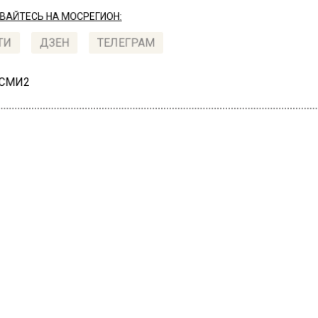
АЙТЕСЬ НА МОСРЕГИОН:
ТИ
ДЗЕН
ТЕЛЕГРАМ
 СМИ2
СТВО
Автор:
Владис
оскве на сцене вновь
тупят Влад Сташевский
рей Губин
 2022, 12:42