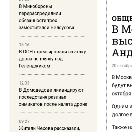
В Минобороны
перераспределили
ОБЩЕ
обязанности трех
В М
заместителей Белоусова
выс
15:16
Анд
В ООН отреагировали на атаку
дрона по пляжу под
20 октября
Геленджиком
В Москве
12:33
будут в
В Домодедове ликвидируют
октября
последствия разлива
химикатов после налета дрона
Одним и
долгое в
09:27
Также н
Жители Чехова рассказали,