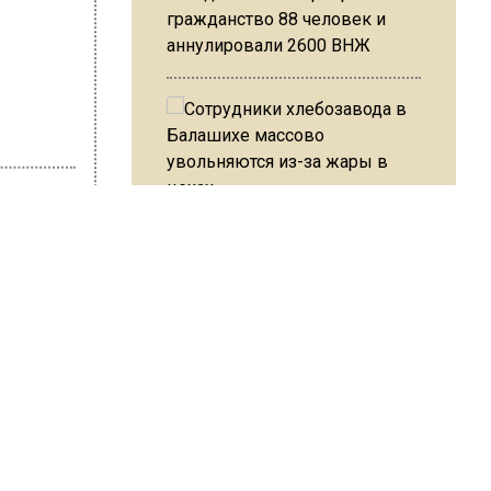
гражданство 88 человек и
аннулировали 2600 ВНЖ
Сотрудники хлебозавода в
Балашихе массово
увольняются из-за жары в
лав Петров
цехах
 и
Резкое похолодание с