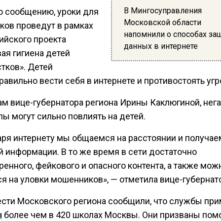
В Мингосуправления
о сообщению, уроки для
Московской области
ков проведут в рамках
напомнили о способах за
ийского проекта
данных в интернете
ая гигиена детей
тков». Детей
равильно вести себя в интернете и противостоять угр
ам вице-губернатора региона Ирины Каклюгиной, нег
ы могут сильно повлиять на детей.
аря интернету мы общаемся на расстоянии и получае
й информации. В то же время в сети достаточно
енного, фейкового и опасного контента, а также мож
я на уловки мошенников», — отметила вице-губернат
ести Московского региона сообщили, что службы пр
ы
более чем в 420 школах Москвы. Они призваны пом