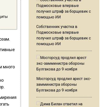
щиты
Собственник участка в
Подмосковье впервые
получил штраф за борщевик с
озам.
помощью ИИ
ативные
м много
Мосгорсуд продлил арест экс-
но
замминистра обороны
ор.
Булгакова до 9 ноября
имирения
огать