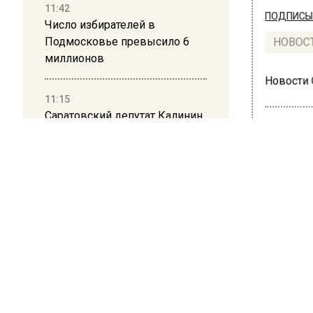
11:42
ПОДПИСЫВ
Число избирателей в
Подмосковье превысило 6
НОВОС
миллионов
Новости
11:15
Саратовский депутат Калинин
призвал к совести
ветеранское сообщество
Польши
ОБЩЕ
В М
10:34
Пять человек погибли в
выс
результате атаки БПЛА на
Анд
Московскую область
20 октября
21:36