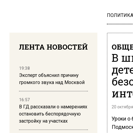
ПОЛИТИК
ЛЕНТА НОВОСТЕЙ
ОБЩЕ
В ш
дет
19:38
Эксперт объяснил причину
без
громкого звука над Москвой
инт
16:57
В ГД рассказали о намерениях
20 октября
остановить беспорядочную
Уроки о
застройку на участках
Подмоск