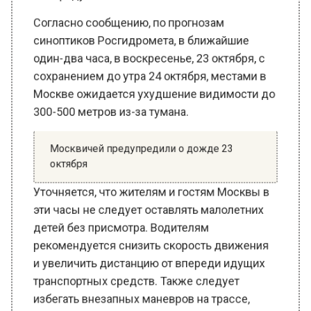
ОБЩЕСТВО
Автор:
Оксана Герасимова
В российской столице в ближайшее время
местами ожидается туман. Неблагоприятные
погодные условия сохранятся до утра
понедельника, 24 октября. Об этом
информирует пресс-служба ГУ МЧС России
по городу Москве.
Согласно сообщению, по прогнозам
синоптиков Росгидромета, в ближайшие
один-два часа, в воскресенье, 23 октября, с
сохранением до утра 24 октября, местами в
Москве ожидается ухудшение видимости до
300-500 метров из-за тумана.
Москвичей предупредили о дожде 23
октября
Уточняется, что жителям и гостям Москвы в
эти часы не следует оставлять малолетних
детей без присмотра. Водителям
рекомендуется снизить скорость движения
и увеличить дистанцию от впереди идущих
транспортных средств. Также следует
избегать внезапных маневров на трассе,
таких как обгон, перестроения без