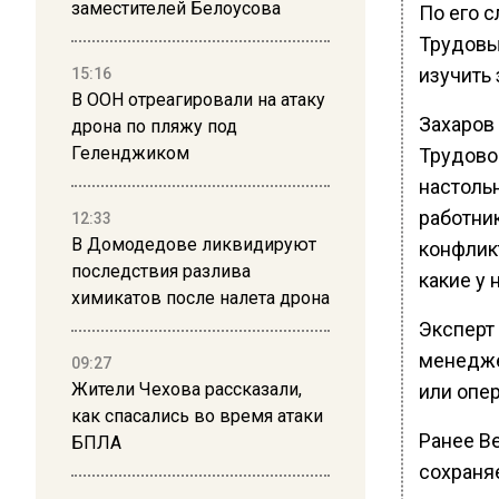
заместителей Белоусова
По его 
Трудовы
изучить 
15:16
В ООН отреагировали на атаку
Захаров 
дрона по пляжу под
Геленджиком
Трудово
настоль
работни
12:33
В Домодедове ликвидируют
конфликт
последствия разлива
какие у 
химикатов после налета дрона
Эксперт 
менедже
09:27
Жители Чехова рассказали,
или опер
как спасались во время атаки
Ранее В
БПЛА
сохраня