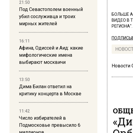
21:50
Под Севастополем военный
БОЛЬШЕ А
убил сослуживца и троих
ВИДЕО В 
мирных жителей
РЕГИОНА".
ПОДПИСЫВ
16:11
Афина, Одиссей и Аид: какие
НОВОС
мифологические имена
выбирают москвичи
Новости
13:50
Дима Билан ответил на
критику концерта в Москве
ОБЩЕ
11:42
«Ди
Число избирателей в
Подмосковье превысило 6
Орб
миллионов