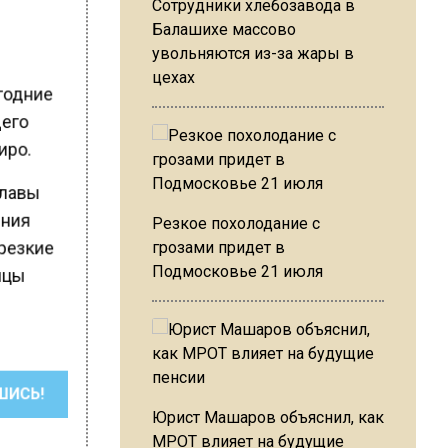
Сотрудники хлебозавода в
Балашихе массово
увольняются из-за жары в
цехах
огодние
щего
иро.
главы
ения
Резкое похолодание с
грозами придет в
 резкие
Подмосковье 21 июля
вицы
ШИСЬ!
Юрист Машаров объяснил, как
МРОТ влияет на будущие