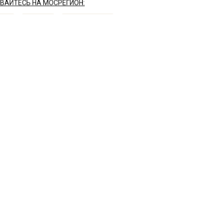
АЙТЕСЬ НА МОСРЕГИОН:
ТИ
ДЗЕН
ТЕЛЕГРАМ
 СМИ2
СТВО
Автор:
Ири
станцировалась от мате
акайте заподозрили в
фликте с Пугачевой
 2022, 16:19
Лена Миро в своем ЖЖ заметила, что Кристину Орбака