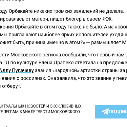
оду Орбакайте никаких громких заявлений не делала,
ировалась от матери, пишет блогер в своем ЖЖ.
ения Орбакайте в этом году также не было. А на нов
мы приглашают наиболее ярких исполнителей уходя
Может быть, причина именно в этом?» — размышляет М
ести Московского региона сообщили, что первый зам
а ГД по культуре Елена Драпеко ответила на предлож
Аллу Пугачеву
звания «народной» артистки страны за
ания о россиянах. Она заявила, что это звание у пе
 отберут.
КТУАЛЬНЫХ НОВОСТЕЙ И ЭКСКЛЮЗИВНЫХ
ПОДПИ
ТЕЛЕГРАМ-КАНАЛЕ "ВЕСТИ МОСКОВСКОГО