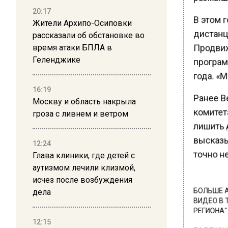
20:17
В этом г
Жители Архипо-Осиповки
дистанц
рассказали об обстановке во
Продвиж
время атаки БПЛА в
Геленджике
програм
года. «
16:19
Ранее В
Москву и область накрыла
комитет
гроза с ливнем и ветром
лишить
высказыв
12:24
точно не
Глава клиники, где детей с
аутизмом лечили клизмой,
исчез после возбуждения
дела
БОЛЬШЕ А
ВИДЕО В 
РЕГИОНА".
12:15