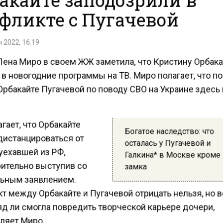
фликте с Пугачевой
 2022, 16:19
Лена Миро в своем ЖЖ заметила, что Кристину Орбака
в новогодние программы на ТВ. Миро полагает, что п
рбакайте Пугачевой по поводу СВО на Украине здесь
гает, что Орбакайте
Богатое наследство: что
дистанцироваться от
осталась у Пугачевой и
уехавшей из РФ,
Галкина* в Москве кроме
ительно выступив со
замка
ьным заявлением.
т между Орбакайте и Пугачевой отрицать нельзя, но 
яд ли смогла повредить творческой карьере дочери,
яет Миро.