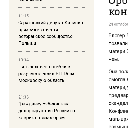
кон
11:15
Саратовский депутат Калинин
24 октября
призвал к совести
Блогер 
ветеранское сообщество
позвали 
Польши
матери О
чем.
10:34
Пять человек погибли в
Она пола
результате атаки БПЛА на
смогла 
Московскую область
матери, 
предвар
21:36
скандал
Гражданку Узбекистана
Конфлик
депортируют из России за
коврик с триколором
мать вр
размышл