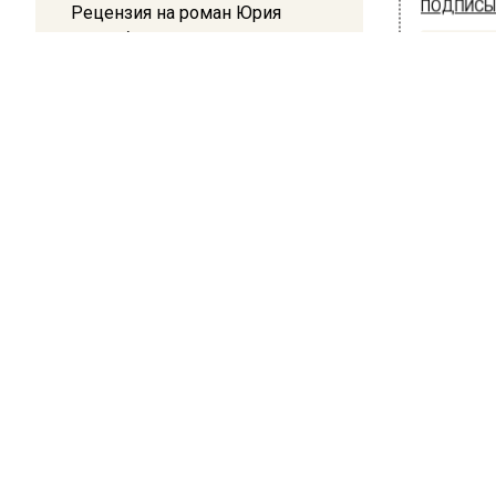
Рецензия на роман Юрия
ПОДПИСЫВ
Воскобойникова «Операция
НОВОС
«Пропаганда»: Политический
триллер на грани метафизики
Новости
08:45
Белгород попал под атаку
беспилотников — жители
слышали взрывы
ОБЩЕ
«Ди
21:13
Подмосковные врачи спасли
Орб
младенца весом 650 граммов
кон
16:58
В Москве 2 августа ограничат
24 октября
движение на Ильинке из-за
Блогер 