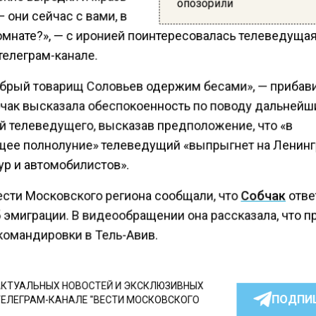
опозорили
 они сейчас с вами, в
омнате?», — с иронией поинтересовалась телеведущая
телеграм-канале.
брый товарищ Соловьев одержим бесами», — прибави
чак высказала обеспокоенность по поводу дальнейш
й телеведущего, высказав предположение, что «в
ее полнолуние» телеведущий «выпрыгнет на Ленин
ур и автомобилистов».
ести Московского региона сообщали, что
Собчак
отве
 эмиграции. В видеообращении она рассказала, что п
командировки в Тель-Авив.
КТУАЛЬНЫХ НОВОСТЕЙ И ЭКСКЛЮЗИВНЫХ
ПОДПИ
ТЕЛЕГРАМ-КАНАЛЕ "ВЕСТИ МОСКОВСКОГО