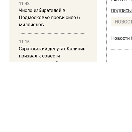
11:42
Число избирателей в
ПОДПИСЫВ
Подмосковье превысило 6
НОВОС
миллионов
Новости
11:15
Саратовский депутат Калинин
призвал к совести
ветеранское сообщество
Польши
ОБЩЕ
Соб
10:34
Пять человек погибли в
оде
результате атаки БПЛА на
Московскую область
25 октября
21:36
Телевед