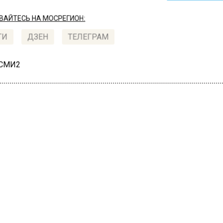
АЙТЕСЬ НА МОСРЕГИОН:
ТИ
ДЗЕН
ТЕЛЕГРАМ
 СМИ2
СТВО
Автор:
Ири
чак заявила, что Соловь
ржим бесами
 2022, 12:20
ущая Ксения Собчак прокомментировала речь теле- 