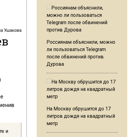
на Ушакова
ев
Россиянам объяснили, можно
ли пользоваться Telegram
после обвинений против
Дурова
и
че
именив
На Москву обрушится до 17
литров дождя на квадратный
метр
те и