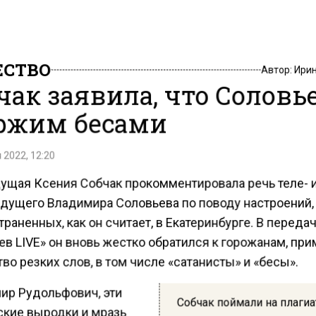
СТВО
Автор:
Ири
чак заявила, что Соловь
ржим бесами
 2022, 12:20
ущая Ксения Собчак прокомментировала речь теле- 
дущего Владимира Соловьева по поводу настроений,
раненных, как он считает, в Екатеринбурге. В переда
ев LIVE» он вновь жестко обратился к горожанам, пр
о резких слов, в том числе «сатанисты» и «бесы».
ир Рудольфович, эти
Собчак поймали на плагиа
ские выродки и мразь