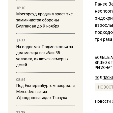
Ранее В
16:10
неспорт
Мосгорсуд продлил арест экс-
эндокрин
замминистра обороны
взрослы
Булгакова до 9 ноября
подходо
три раза
12:22
На водоемах Подмосковья за
два месяца погибли 55
БОЛЬШЕ А
человек, включая семерых
ВИДЕО В 
детей
РЕГИОНА".
ПОДПИСЫВ
08:54
Под Екатеринбургом взорвали
НОВОС
Mercedes главы
«Уралдронзавода» Ткачука
Новости
21:38