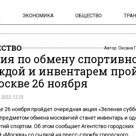
А
ЭКОНОМИКА
ОБЩЕСТВО
ТРА
СТВО
Автор:
Оксана 
ия по обмену спортивн
ждой и инвентарем про
оскве 26 ноября
 2022, 12:23
е 26 ноября пройдет очередная акция «Зеленая суббо
з предметом обмена москвичей станет инвентарь и о
тий спортом. Об этом сообщает Агентство городских
й «Москва» со сылкой на пресс-службу городского