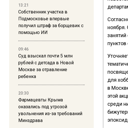
13:21
департа
Собственник участка в
Подмосковье впервые
Согласн
получил штраф за борщевик с
ноября.
помощью ИИ
занятий
пунктов
09:46
Уточняе
Суд взыскал почти 5 млн
рублей с детсада в Новой
тематиче
Москве за отравление
посвяще
ребенка
для хобб
в Москве
20:30
этой ак
Фармацевты Крыма
среди н
оказались под угрозой
бижутери
увольнения из-за требований
эпоксид
Минздрава