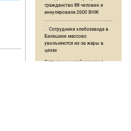
гражданство 88 человек и
аннулировали 2600 ВНЖ
Сотрудники хлебозавода в
Балашихе массово
увольняются из-за жары в
на Ушакова
цехах
ев
Резкое похолодание с
и