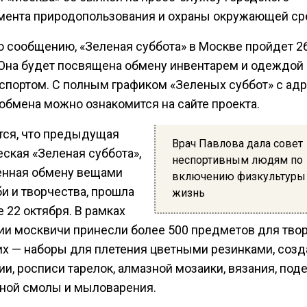
мента природопользования и охраны окружающей ср
о сообщению, «Зеленая суббота» в Москве пройдет 2
 Она будет посвящена обмену инвентарем и одеждой
 спортом. С полным графиком «Зеленых суббот» с ад
 обмена можно ознакомится на сайте проекта.
тся, что предыдущая
Врач Павлова дала совет
ская «Зеленая суббота»,
неспортивным людям по
нная обмену вещами
включению физкультуры
и и творчества, прошла
жизнь
 22 октября. В рамках
ции москвичи принесли более 500 предметов для твор
их — наборы для плетения цветными резинками, созд
и, росписи тарелок, алмазной мозаики, вязания, под
ной смолы и мыловарения.