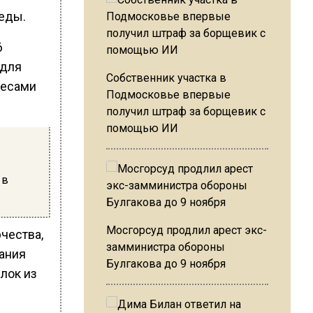
еды.
6
 для
Собственник участка в
ресами
Подмосковье впервые
получил штраф за борщевик с
помощью ИИ
 в
Мосгорсуд продлил арест экс-
чества,
замминистра обороны
ания
Булгакова до 9 ноября
елок из