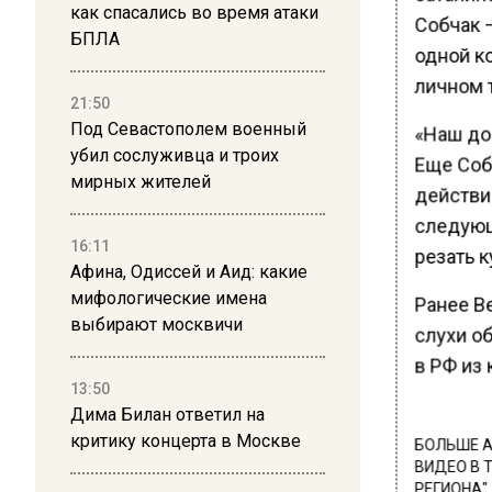
как спасались во время атаки
Собчак —
БПЛА
одной к
личном 
21:50
Под Севастополем военный
«Наш до
убил сослуживца и троих
Еще Соб
мирных жителей
действи
следующ
16:11
резать к
Афина, Одиссей и Аид: какие
мифологические имена
Ранее В
выбирают москвичи
слухи об
в РФ из 
13:50
Дима Билан ответил на
критику концерта в Москве
БОЛЬШЕ А
ВИДЕО В 
РЕГИОНА".