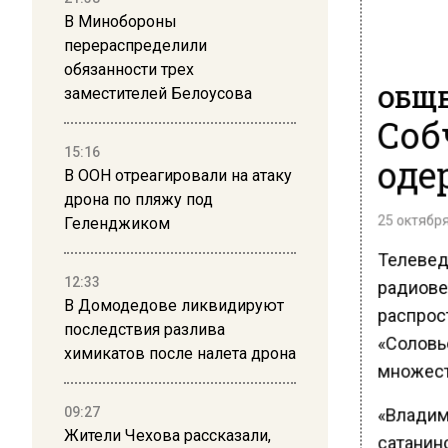
В Минобороны
перераспределили
обязанности трех
ОБЩЕ
заместителей Белоусова
Соб
15:16
оде
В ООН отреагировали на атаку
дрона по пляжу под
25 октября
Геленджиком
Телевед
12:33
радиове
В Домодедове ликвидируют
распрост
последствия разлива
«Соловь
химикатов после налета дрона
множеств
«Владим
09:27
Жители Чехова рассказали,
сатанин