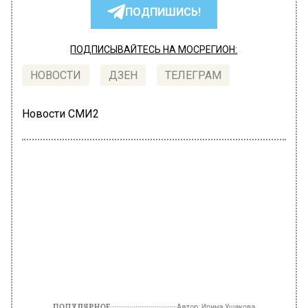
ПОДПИШИСЬ!
ПОДПИСЫВАЙТЕСЬ НА МОСРЕГИОН:
НОВОСТИ
ДЗЕН
ТЕЛЕГРАМ
Новости СМИ2
ПОПУЛЯРНОЕ
Автор:
Ирина Ушакова
В России резко выросло
предложение квартир в аренду
25 октября 2022, 17:57
В российских мегаполисах с конца сентября