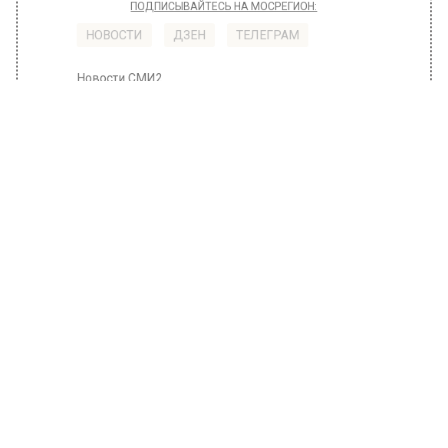
РЕГИОНА".
ПОДПИШИСЬ!
ПОДПИСЫВАЙТЕСЬ НА МОСРЕГИОН:
НОВОСТИ
ДЗЕН
ТЕЛЕГРАМ
Новости СМИ2
ПОПУЛЯРНОЕ
Автор:
Ирина Ушакова
В России резко выросло
предложение квартир в аренду
25 октября 2022, 17:57
В российских мегаполисах с конца сентября