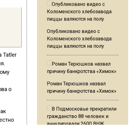
Опубликовано видео с
Коломенского хлебозавода:
пиццы валяются на полу
 Tatler
я.
тому
Роман Терюшков назвал
ова о
причину банкротства «Химок»
чак
вестно
й пункт
В Подмосковье прекратили
сть в