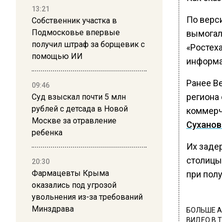
13:21
По верс
Собственник участка в
Подмосковье впервые
вымогал
получил штраф за борщевик с
«Ростех
помощью ИИ
информа
Ранее В
09:46
региона
Суд взыскал почти 5 млн
рублей с детсада в Новой
коммерч
Москве за отравление
Сухано
ребенка
Их заде
столицы
20:30
Фармацевты Крыма
при пол
оказались под угрозой
увольнения из-за требований
Минздрава
БОЛЬШЕ А
ВИДЕО В 