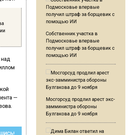
ва
ции
Собственник участка в
Подмосковье впервые
получил штраф за борщевик с
помощью ИИ
 над
иллом
ской
мента —
Мосгорсуд продлил арест экс-
зова.
замминистра обороны
Булгакова до 9 ноября
ШИСЬ!