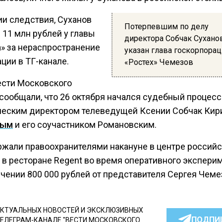
ии следствия, Суханов
Потерпевшим по делу
 11 млн рублей у главы
директора Собчак Сухано
а» за нераспространение
указан глава госкорпора
ции в ТГ-канале.
«Ростех» Чемезов
ести Московского
 сообщали, что 26 октября начался судебный процесс
еским директором телеведущей Ксении Собчак Кир
вым
и его соучастником Романовским.
ржали правоохранителями накануне в центре россий
 в ресторане Regent во время оперативного экспери
учении 800 000 рублей от представителя Сергея Чеме
КТУАЛЬНЫХ НОВОСТЕЙ И ЭКСКЛЮЗИВНЫХ
ПОДПИ
ТЕЛЕГРАМ-КАНАЛЕ "ВЕСТИ МОСКОВСКОГО