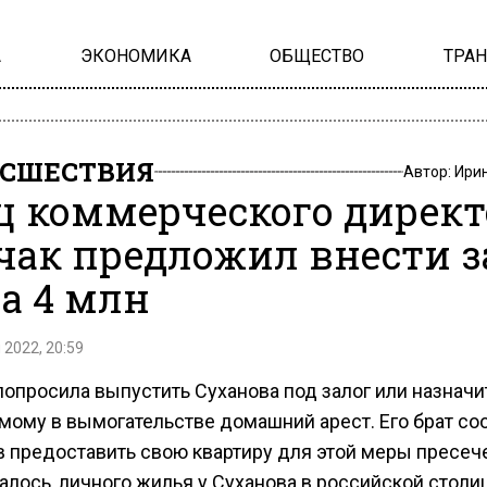
А
ЭКОНОМИКА
ОБЩЕСТВО
ТРА
СШЕСТВИЯ
Автор:
Ири
ц коммерческого директ
чак предложил внести з
а 4 млн
 2022, 20:59
попросила выпустить Суханова под залог или назначи
мому в вымогательстве домашний арест. Его брат со
ов предоставить свою квартиру для этой меры пресеч
алось, личного жилья у Суханова в российской столиц