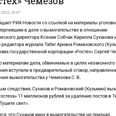
стех» Чемезов
 2022, 20:47
бщает РИА Новости со ссылкой на материалы уголовн
отерпевшим в деле о вымогательстве в отношении
еского директора Ксении Собчак Кирилла Суханова и
 редактора журнала Tatler Ариана Романовского (Куз
глава государственной корпорации «Ростех» Сергей Ч
о материалам дела, обвиняемые в целях незаконного
ния вступили в предварительный сговор, направленн
ия вымогательства у Чемезова С. В..
ым следствия, Суханов и Романовский (Кузьмин) вым
остеха» 11 миллионов рублей за удаление постов в T
Тушите свет».
ся, что Суханов вину в вымогательстве не признал.