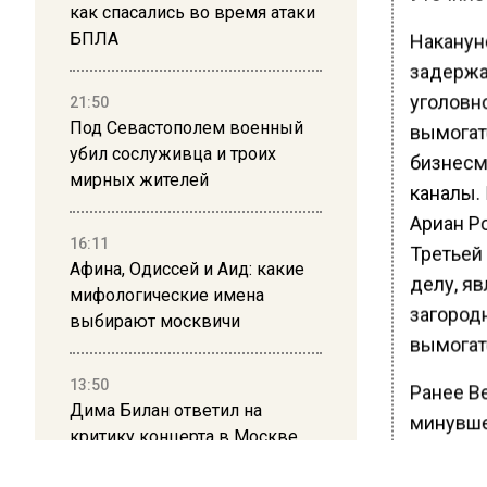
как спасались во время атаки
БПЛА
Накануне
задержа
уголовно
21:50
Под Севастополем военный
вымогат
убил сослуживца и троих
бизнесм
мирных жителей
каналы.
Ариан Р
16:11
Третьей
Афина, Одиссей и Аид: какие
делу, яв
мифологические имена
загород
выбирают москвичи
вымогат
13:50
Ранее В
Дима Билан ответил на
минувш
критику концерта в Москве
только д
пропуска