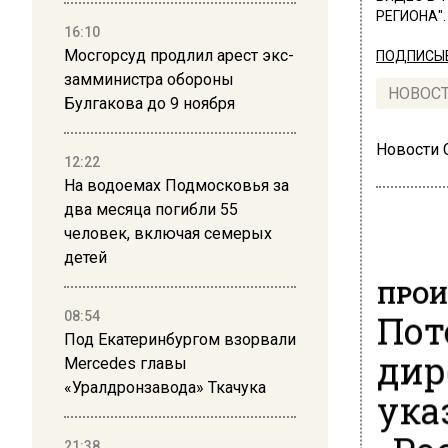
РЕГИОНА".
16:10
Мосгорсуд продлил арест экс-
ПОДПИСЫВ
замминистра обороны
НОВОС
Булгакова до 9 ноября
Новости
12:22
На водоемах Подмосковья за
два месяца погибли 55
человек, включая семерых
детей
ПРОИ
Пот
08:54
Под Екатеринбургом взорвали
дир
Mercedes главы
«Уралдронзавода» Ткачука
ука
21:38