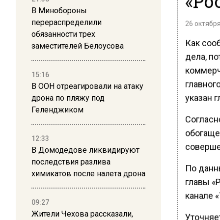
«Ро
В Минобороны
перераспределили
26 октября
обязанности трех
Как соо
заместителей Белоусова
дела, п
коммерч
15:16
главного
В ООН отреагировали на атаку
указан 
дрона по пляжу под
Геленджиком
Согласн
обогаще
12:33
совершен
В Домодедове ликвидируют
последствия разлива
По данн
химикатов после налета дрона
главы «Р
канале «
09:27
Жители Чехова рассказали,
Уточняет