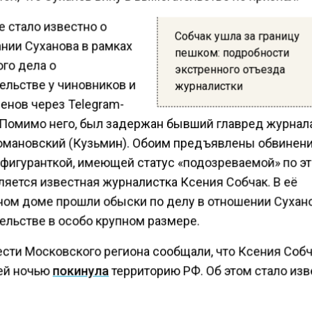
 стало известно о
Собчак ушла за границу
нии Суханова в рамках
пешком: подробности
го дела о
экстренного отъезда
ельстве у чиновников и
журналистки
енов через Telegram-
 Помимо него, был задержан бывший главред журнала
омановский (Кузьмин). Обоим предъявлены обвинени
 фигуранткой, имеющей статус «подозреваемой» по э
ляется известная журналистка Ксения Собчак. В её
ном доме прошли обыски по делу в отношении Сухан
ельстве в особо крупном размере.
ести Московского региона сообщали, что Ксения Соб
ей ночью
покинула
территорию РФ. Об этом стало из
нем в среду, 26 октября. Выяснилось, она через пеши
 в Витебской области пересекла границу, чтобы попа