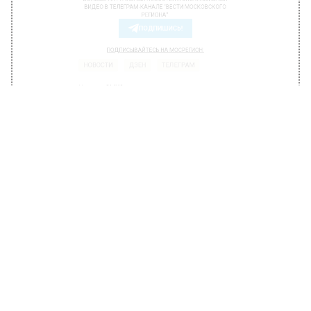
что в центре Москвы мужчина украл кошелек
у женщины
на кассе
в магазине.
БОЛЬШЕ АКТУАЛЬНЫХ НОВОСТЕЙ И ЭКСКЛЮЗИВНЫХ
ВИДЕО В ТЕЛЕГРАМ-КАНАЛЕ "ВЕСТИ МОСКОВСКОГО
РЕГИОНА".
ПОДПИШИСЬ!
ПОДПИСЫВАЙТЕСЬ НА МОСРЕГИОН:
НОВОСТИ
ДЗЕН
ТЕЛЕГРАМ
Новости СМИ2