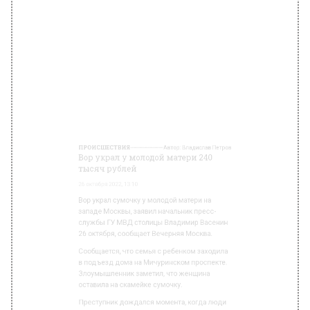
Вор украл у молодой матери 240
тысяч рублей
26 октября 2022, 13:10
Вор украл сумочку у молодой матери на
западе Москвы, заявил начальник пресс-
службы ГУ МВД столицы Владимир Васенин
26 октября, сообщает Вечерняя Москва.
Сообщается, что семья с ребенком заходила
в подъезд дома на Мичуринском проспекте.
Злоумышленник заметил, что женщина
оставила на скамейке сумочку.
Преступник дождался момента, когда люди
уйду в подъезд, после чего забрал сумку и
скрылся.
В сумке находились телефон, драгоценные
украшения, банковская карта и деньги. В
целом ущерб, понесенный семейной парой,