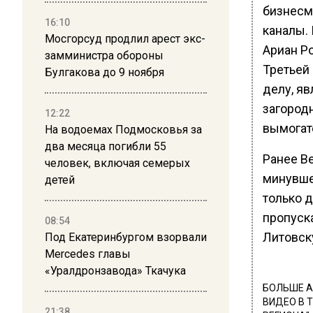
бизнесм
16:10
каналы.
Мосгорсуд продлил арест экс-
Ариан Р
замминистра обороны
Третьей
Булгакова до 9 ноября
делу, яв
загород
12:22
вымогат
На водоемах Подмосковья за
два месяца погибли 55
Ранее В
человек, включая семерых
минувш
детей
только д
пропуска
08:54
Литовск
Под Екатеринбургом взорвали
Mercedes главы
«Уралдронзавода» Ткачука
БОЛЬШЕ А
ВИДЕО В 
21:38