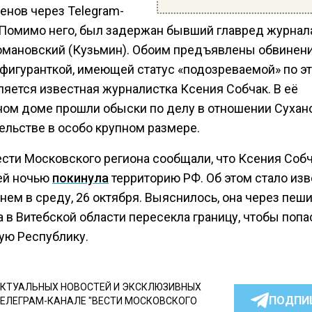
енов через Telegram-
 Помимо него, был задержан бывший главред журнала
омановский (Кузьмин). Обоим предъявлены обвинени
 фигуранткой, имеющей статус «подозреваемой» по э
ляется известная журналистка Ксения Собчак. В её
ном доме прошли обыски по делу в отношении Сухан
ельстве в особо крупном размере.
ести Московского региона сообщали, что Ксения Соб
ей ночью
покинула
территорию РФ. Об этом стало из
нем в среду, 26 октября. Выяснилось, она через пеши
 в Витебской области пересекла границу, чтобы попа
ую Республику.
КТУАЛЬНЫХ НОВОСТЕЙ И ЭКСКЛЮЗИВНЫХ
ПОДПИ
ТЕЛЕГРАМ-КАНАЛЕ "ВЕСТИ МОСКОВСКОГО