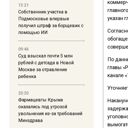
коммерч
13:21
главного
Собственник участка в
указан 
Подмосковье впервые
получил штраф за борщевик с
Согласн
помощью ИИ
обогаще
совершен
09:46
Суд взыскал почти 5 млн
По данн
рублей с детсада в Новой
главы «Р
Москве за отравление
канале «
ребенка
Уточняет
20:30
Фармацевты Крыма
Накануне
оказались под угрозой
задержа
увольнения из-за требований
уголовно
Минздрава
вымогат