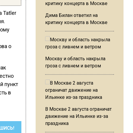
 Tatler
Дима Билан ответил на
я.
критику концерта в Москве
тому
ова о
Москву и область накрыла
гроза с ливнем и ветром
чак
вестно
й пункт
сть в
В Москве 2 августа ограничат
движение на Ильинке из-за
праздника
ШИСЬ!