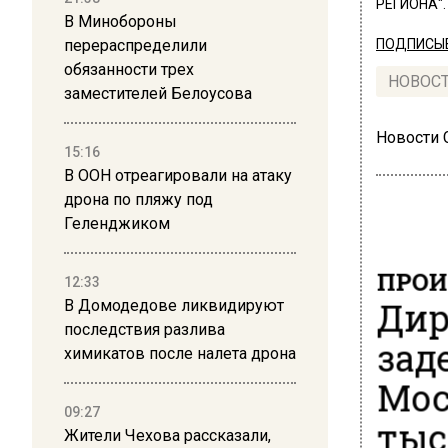
РЕГИОНА".
В Минобороны
перераспределили
ПОДПИСЫВ
обязанности трех
НОВОС
заместителей Белоусова
Новости
15:16
В ООН отреагировали на атаку
дрона по пляжу под
Геленджиком
ПРОИ
12:33
Дир
В Домодедове ликвидируют
последствия разлива
зад
химикатов после налета дрона
Мос
09:27
тыс
Жители Чехова рассказали,