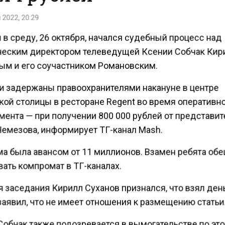
 2022, 20:29
 в среду, 26 октября, начался судебный процесс над
еским директором телеведущей Ксении Собчак Кир
ым и его соучастником Романовским.
и задержаны правоохранителями накануне в центре
кой столицы в ресторане Regent во время оперативн
мента — при получении 800 000 рублей от представит
Чемезова, информирует ТГ-канал Mash.
ма была авансом от 11 миллионов. Взамен ребята об
ать компромат в ТГ-каналах.
 заседания Кирилл Суханов признался, что взял день
заявил, что не имеет отношения к размещению статьи
Собчак также подозревается в вымогательстве по эт