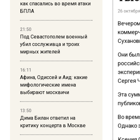
как спасались во время атаки
БПЛА
26 октября
Вечером
21:50
коммерч
Под Севастополем военный
Суханов
убил сослуживца и троих
мирных жителей
Они был
российс
16:11
экспери
Афина, Одиссей и Аид: какие
Сергея 
мифологические имена
выбирают москвичи
Эта сум
публиков
13:50
Во время
Дима Билан ответил на
Однако 
критику концерта в Москве
Ксения 