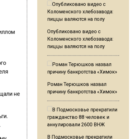
иллом
Опубликовано видео с
Коломенского хлебозавода:
пиццы валяются на полу
ого
еля
Роман Терюшков назвал
причину банкротства «Химок»
ещали не
ги.
.
В Подмосковье прекратили
ому