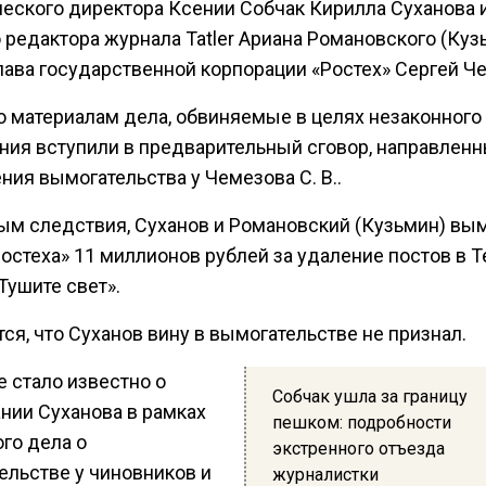
еского директора Ксении Собчак Кирилла Суханова и
 редактора журнала Tatler Ариана Романовского (Куз
глава государственной корпорации «Ростех» Сергей Ч
о материалам дела, обвиняемые в целях незаконного
ния вступили в предварительный сговор, направленн
ия вымогательства у Чемезова С. В..
ым следствия, Суханов и Романовский (Кузьмин) вым
остеха» 11 миллионов рублей за удаление постов в T
Тушите свет».
ся, что Суханов вину в вымогательстве не признал.
 стало известно о
Собчак ушла за границу
нии Суханова в рамках
пешком: подробности
го дела о
экстренного отъезда
ельстве у чиновников и
журналистки