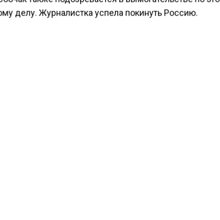
ому делу. Журналистка успела покинуть Россию.
ести Московского региона
сообщали
, что Кремль знае
проходит подозреваемой по делу о вымогательстве.