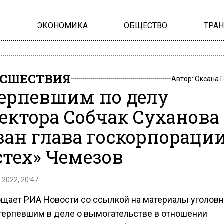
А
ЭКОНОМИКА
ОБЩЕСТВО
ТРА
СШЕСТВИЯ
Автор:
Оксана 
ерпевшим по делу
ектора Собчак Суханова
зан глава госкорпораци
стех» Чемезов
 2022, 20:47
бщает РИА Новости со ссылкой на материалы уголовн
отерпевшим в деле о вымогательстве в отношении