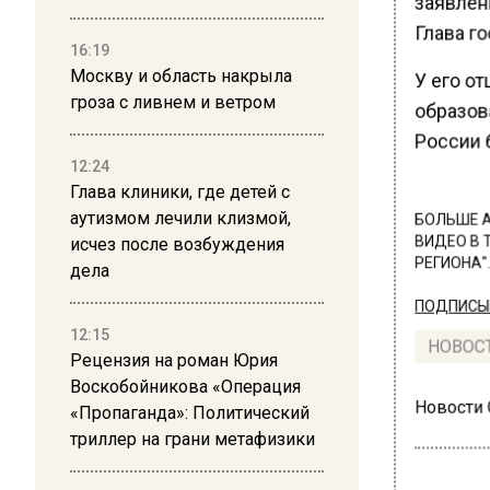
заявлен
Глава го
16:19
Москву и область накрыла
У его от
гроза с ливнем и ветром
образова
России 
12:24
Глава клиники, где детей с
аутизмом лечили клизмой,
БОЛЬШЕ А
исчез после возбуждения
ВИДЕО В 
РЕГИОНА".
дела
ПОДПИСЫВ
12:15
НОВОС
Рецензия на роман Юрия
Воскобойникова «Операция
Новости
«Пропаганда»: Политический
триллер на грани метафизики