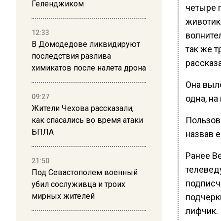
Геленджиком
четыре г
животик
12:33
волнител
В Домодедове ликвидируют
так же т
последствия разлива
рассказа
химикатов после налета дрона
Она выл
09:27
одна, н
Жители Чехова рассказали,
Пользов
как спасались во время атаки
БПЛА
назвав е
Ранее В
21:50
телеве
Под Севастополем военный
подписчи
убил сослуживца и троих
мирных жителей
подчерк
лифчик.