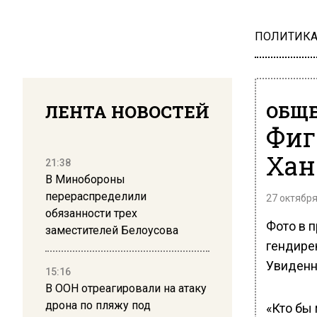
ПОЛИТИК
ЛЕНТА НОВОСТЕЙ
ОБЩЕ
Фиг
Хан
21:38
В Минобороны
перераспределили
27 октября
обязанности трех
Фото в 
заместителей Белоусова
гендирек
Увиденн
15:16
В ООН отреагировали на атаку
дрона по пляжу под
«Кто бы 