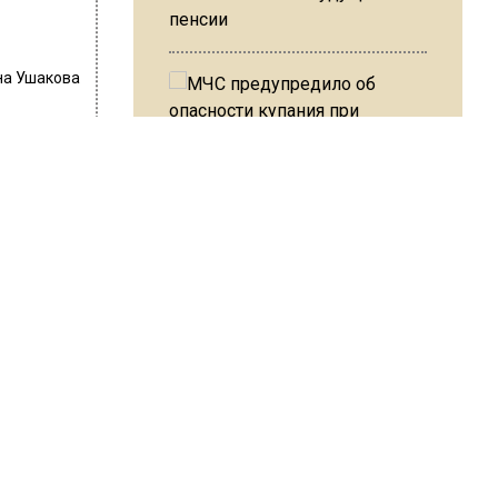
пенсии
на Ушакова
в
МЧС предупредило об
опасности купания при
перепаде температуры в 10
градусов
снования
все
й.
витие
В Подмосковье с 3 августа
повысят тарифы на платные