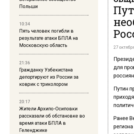
Пут
Польши
нео
10:34
Рос
Пять человек погибли в
результате атаки БПЛА на
Московскую область
27 октября
Президен
21:36
для про
Гражданку Узбекистана
россиян
депортируют из России за
коврик с триколором
Путин пр
приходя
20:17
политич
Жители Архипо-Осиповки
рассказали об обстановке во
Ранее В
время атаки БПЛА в
региона
Геленджике