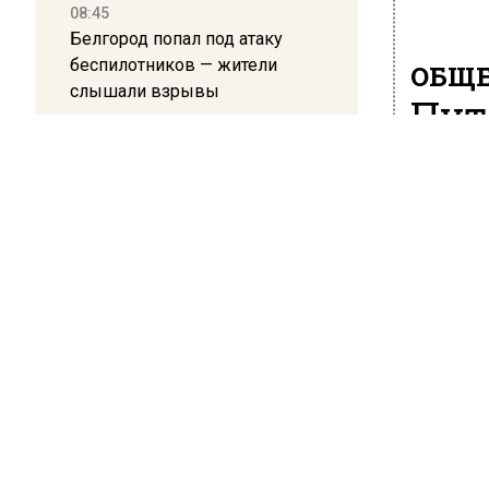
08:45
Белгород попал под атаку
беспилотников — жители
ОБЩЕ
слышали взрывы
Пут
нео
21:13
Подмосковные врачи спасли
Рос
младенца весом 650 граммов
27 октября
16:58
Президен
В Москве 2 августа ограничат
движение на Ильинке из-за
для про
праздника
россиян
Путин пр
13:30
приходя
Путин указал Воробьеву на
большие долги Московской
политич