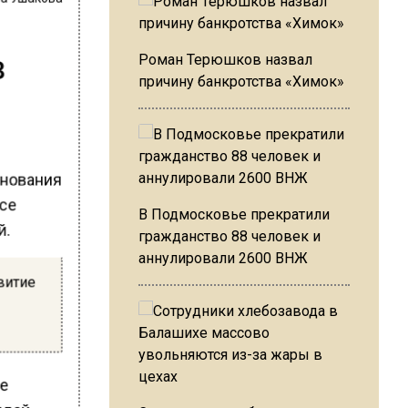
в
Роман Терюшков назвал
причину банкротства «Химок»
снования
все
В Подмосковье прекратили
й.
гражданство 88 человек и
аннулировали 2600 ВНЖ
витие
ое