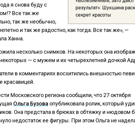
«Болезненные, зато дают
ода я снова буду с
результат»: Шукшина рас
ом!? Все так же
секрет красоты
ьно, так же необычно,
репетно и так же радостно, как тогда. Все так же», —
ла Ханна.
ожила несколько снимков. На некоторых она изобра
а некоторых — с мужем и их четырехлетней дочкой Ад
атели в комментариях восхитились внешностью певи
е красавицей.
ести Московского региона сообщили, что 27 октября
дущая
Ольга Бузова
опубликовала ролик, который уди
ков. Она предстала в брюках в обтяжку и нюдовом б
нуло недостаток ее фигуры. При этом Ольга не надел