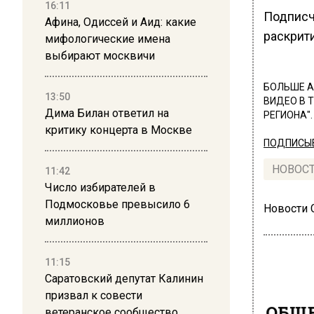
16:11
Подписч
Афина, Одиссей и Аид: какие
раскрити
мифологические имена
выбирают москвичи
БОЛЬШЕ А
13:50
ВИДЕО В 
Дима Билан ответил на
РЕГИОНА".
критику концерта в Москве
ПОДПИСЫВ
НОВОС
11:42
Число избирателей в
Подмосковье превысило 6
Новости
миллионов
11:15
Саратовский депутат Калинин
призвал к совести
ОБЩЕ
ветеранское сообщество