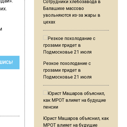
лдай».
Сотрудники хлебозавода в
чих.
Балашихе массово
увольняются из-за жары в
цехах
ам
ШИСЬ!
Резкое похолодание с
грозами придет в
Подмосковье 21 июля
Юрист Машаров объяснил, как
МРОТ влияет на будущие