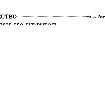
СТВО
Автор:
Ири
ин не увидел
бходимости проводить 
сии национализацию
 2022, 20:02
т РФ на форуме «Валдай» заявил, что в стране нет о
ведения национализации. Кроме этого, сейчас почти 
е понимают необходимость борьбы с внешней угрозо
ибавил, что к согласию
Путин высоко оценил раз
т люди разнообразных
Москвы и работу мэра
еских позиций.
Собянина