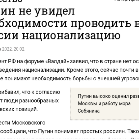
ин не увидел
бходимости проводить 
сии национализацию
 2022, 20:02
т РФ на форуме «Валдай» заявил, что в стране нет о
ведения национализации. Кроме этого, сейчас почти 
е понимают необходимость борьбы с внешней угрозо
ибавил, что к согласию
Путин высоко оценил раз
т люди разнообразных
Москвы и работу мэра
еских позиций.
Собянина
ести Московского
 сообщали, что Путин понимает простых россиян. Так