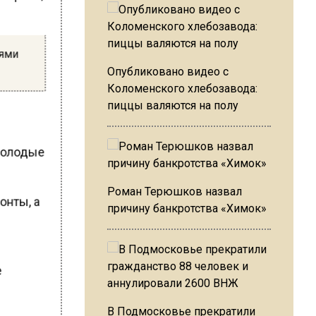
лями
Опубликовано видео с
Коломенского хлебозавода:
пиццы валяются на полу
 молодые
Роман Терюшков назвал
зонты, а
причину банкротства «Химок»
в
е
В Подмосковье прекратили