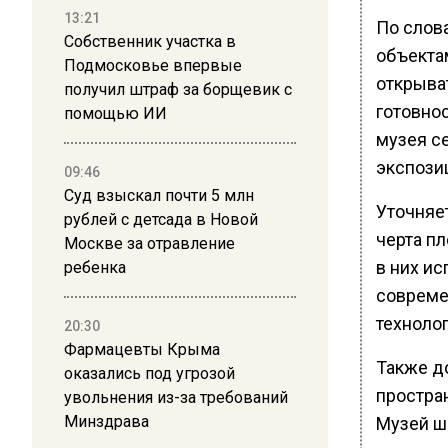
13:21
По слов
Собственник участка в
объекта
Подмосковье впервые
открыват
получил штраф за борщевик с
готовнос
помощью ИИ
музея се
экспози
09:46
Суд взыскал почти 5 млн
Уточняет
рублей с детсада в Новой
черта п
Москве за отравление
в них и
ребенка
соврем
технолог
20:30
Фармацевты Крыма
Также д
оказались под угрозой
простран
увольнения из-за требований
Минздрава
Музей ш