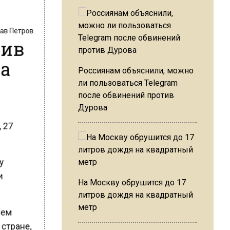
лав Петров
тив
ра
Россиянам объяснили, можно
ли пользоваться Telegram
после обвинений против
Дурова
, 27
ву
ди
На Москву обрушится до 17
литров дождя на квадратный
метр
нием
 стране,