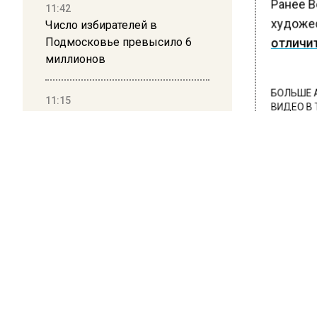
Ранее В
11:42
Число избирателей в
художес
Подмосковье превысило 6
отличит
миллионов
БОЛЬШЕ А
11:15
ВИДЕО В 
Саратовский депутат Калинин
РЕГИОНА".
призвал к совести
ветеранское сообщество
ПОДПИСЫВ
Польши
НОВОС
10:34
Новости
Пять человек погибли в
результате атаки БПЛА на
Московскую область
21:36