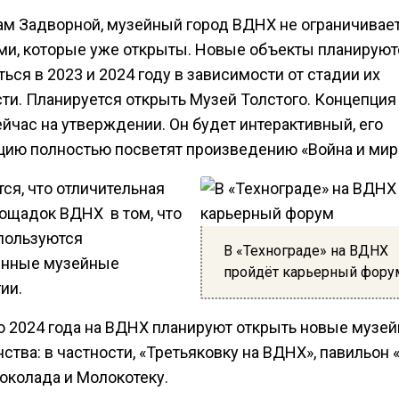
ам Задворной, музейный город ВДНХ не ограничивае
ми, которые уже открыты. Новые объекты планируют
ься в 2023 и 2024 году в зависимости от стадии их
ти. Планируется открыть Музей Толстого. Концепция
йчас на утверждении. Он будет интерактивный, его
цию полностью посветят произведению «Война и мир
ся, что отличительная
лощадок ВДНХ в том, что
спользуются
В «Технограде» на ВДНХ
енные музейные
пройдёт карьерный фору
ии.
о 2024 года на ВДНХ планируют открыть новые музе
ства: в частности, «Третьяковку на ВДНХ», павильон 
околада и Молокотеку.