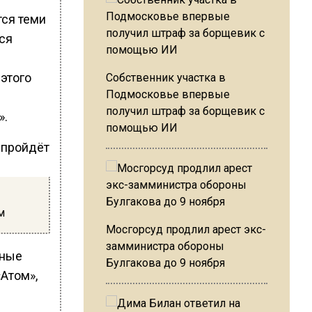
тся теми
ся
 этого
Собственник участка в
Подмосковье впервые
получил штраф за борщевик с
».
помощью ИИ
м
Мосгорсуд продлил арест экс-
замминистра обороны
йные
Булгакова до 9 ноября
«Атом»,