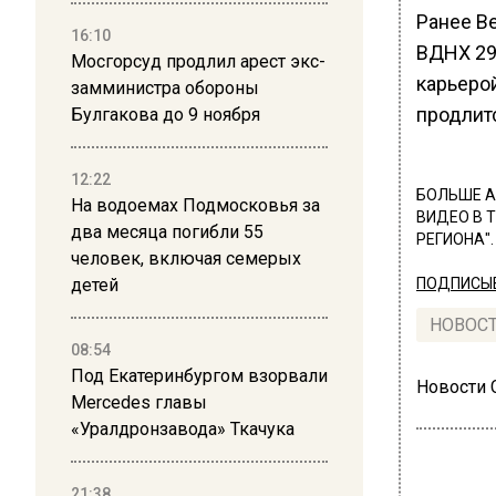
Ранее Ве
16:10
ВДНХ 29
Мосгорсуд продлил арест экс-
карьеро
замминистра обороны
продлитс
Булгакова до 9 ноября
12:22
БОЛЬШЕ А
На водоемах Подмосковья за
ВИДЕО В 
два месяца погибли 55
РЕГИОНА".
человек, включая семерых
детей
ПОДПИСЫВ
НОВОС
08:54
Под Екатеринбургом взорвали
Новости
Mercedes главы
«Уралдронзавода» Ткачука
21:38