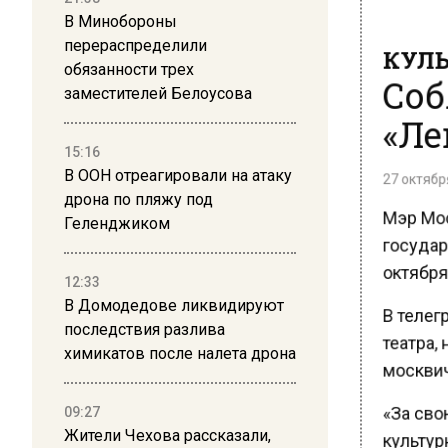
В Минобороны
КУЛЬ
перераспределили
Соб
обязанности трех
заместителей Белоусова
«Ле
15:16
27 октября
В ООН отреагировали на атаку
дрона по пляжу под
Мэр Мос
Геленджиком
государ
октября
12:33
В телег
В Домодедове ликвидируют
последствия разлива
театра, 
химикатов после налета дрона
москвиче
«За сво
09:27
культурн
Жители Чехова рассказали,