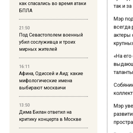
как спасались во время атаки
так и за
БПЛА
Мэр подч
всегда р
21:50
актеры 
Под Севастополем военный
крупных
убил сослуживца и троих
мирных жителей
«На его
выдающи
16:11
таланты»
Афина, Одиссей и Аид: какие
мифологические имена
Собянин 
выбирают москвичи
коллект
13:50
Мэр увер
Дима Билан ответил на
развити
критику концерта в Москве
простра