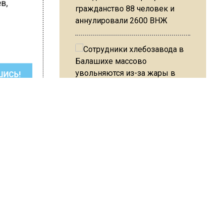
ев,
гражданство 88 человек и
аннулировали 2600 ВНЖ
ШИСЬ!
Сотрудники хлебозавода в
Балашихе массово
увольняются из-за жары в
цехах
Резкое похолодание с