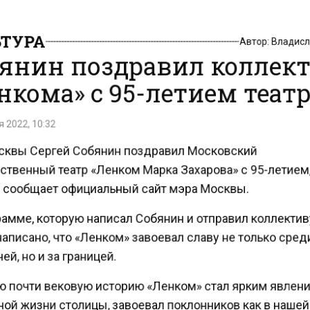
ТУРА
Автор:
Владис
янин поздравил коллек
нкома» с 95-летием теат
 2022, 10:32
квы Сергей Собянин поздравил Московский
ственный театр «Ленком Марка Захарова» с 95-летием
 сообщает официальный сайт мэра Москвы.
рамме, которую написал Собянин и отправил коллекти
написано, что «Ленком» завоевал славу не только сре
й, но и за границей.
ю почти вековую историю «Ленком» стал ярким явле
ой жизни столицы, завоевал поклонников как в нашей