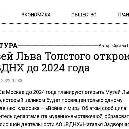
А
ЭКОНОМИКА
ОБЩЕСТВО
ТРА
ТУРА
Автор:
Оксана 
ей Льва Толстого откро
ВДНХ до 2024 года
 2022, 12:33
 в Москве до 2024 года планируют открыть Музей Ль
о, который целиком будет посвящен только одному
дению классика — «Война и мир». Об этом сообщила
итель департамента музейно-выставочной, образова
рсионной деятельности АО «ВДНХ» Наталья Задворная