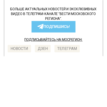
БОЛЬШЕ АКТУАЛЬНЫХ НОВОСТЕЙ И ЭКСКЛЮЗИВНЫХ
ВИДЕО В ТЕЛЕГРАМ-КАНАЛЕ "ВЕСТИ МОСКОВСКОГО
РЕГИОНА".
ПОДПИШИСЬ!
ПОДПИСЫВАЙТЕСЬ НА МОСРЕГИОН:
НОВОСТИ
ДЗЕН
ТЕЛЕГРАМ
Новости СМИ2
ОБЩЕСТВО
Автор:
l.perevoznikova
В России могут исчезнуть
автомобили и запчасти бренда
Nissan из списка параллельного