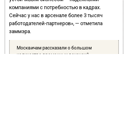
компаниями с потребностью в кадрах.
Сейчас у нас в арсенале более 3 тысяч
работодателей-партнеров», — отметила
заммэра.
Москвичам рассказали о большом
количестве временных вакансий
Такой конструктивный подход к
трудоустройству под заказ конкретных
потребителей позволяет достигать
впечатляющих результатов. С начала года
служба занятости населения помогла найти
работу почти 80 тысяч жителей Москвы, из
них 66 тысяч — с марта 2022 года.
Ракова напомнила, что для трудоустройства