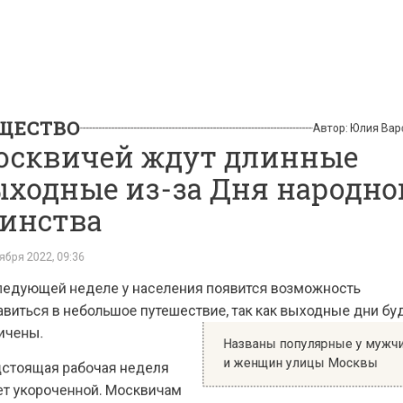
СТВО
Автор:
Юлия
квичей ждут длинные
одные из-за Дня народн
нства
 2022, 09:36
ующей неделе у населения появится возможность
ться в небольшое путешествие, так как выходные дни
ны.
Названы популярные у м
и женщин улицы Москвы
ящая рабочая неделя
укороченной. Москвичам
ит трудиться на один день меньше из-за праздника Д