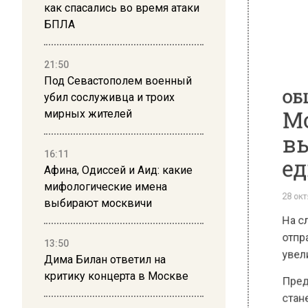
как спасались во время атаки
БПЛА
ОБЩЕ
Мос
21:50
Под Севастополем военный
вых
убил сослуживца и троих
мирных жителей
еди
16:11
28 октября
Афина, Одиссей и Аид: какие
На след
мифологические имена
выбирают москвичи
отправи
увеличе
13:50
Предсто
Дима Билан ответил на
станет 
критику концерта в Москве
предсто