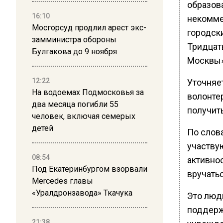
образов
16:10
некомме
Мосгорсуд продлил арест экс-
городски
замминистра обороны
Тридцат
Булгакова до 9 ноября
Москвы»
12:22
Уточняет
На водоемах Подмосковья за
волонте
два месяца погибли 55
получить
человек, включая семерых
детей
По слов
участву
08:54
активнос
Под Екатеринбургом взорвали
вручать
Mercedes главы
«Уралдронзавода» Ткачука
Это люди
поддерж
21:38