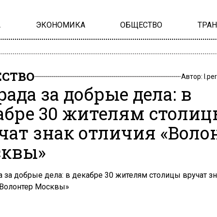
А
ЭКОНОМИКА
ОБЩЕСТВО
ТРА
СТВО
Автор:
l.pe
рада за добрые дела: в
абре 30 жителям столи
чат знак отличия «Воло
квы»