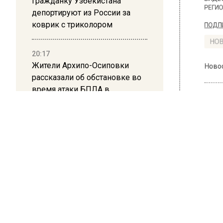
Гражданку Узбекистана
БОЛЬШЕ А
депортируют из России за
ВИДЕО В 
РЕГИОНА".
коврик с триколором
ПОДПИСЫВ
20:17
НОВОС
Жители Архипо-Осиповки
рассказали об обстановке во
Новости
время атаки БПЛА в
Геленджике
ОБЩЕ
Мос
вых
еди