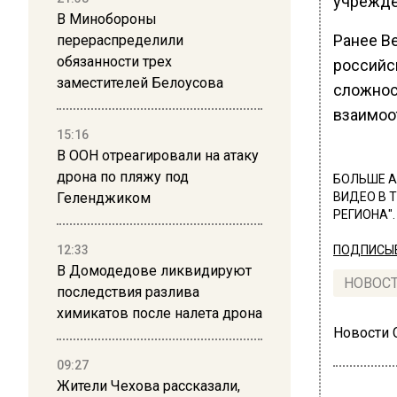
учрежде
В Минобороны
Ранее В
перераспределили
обязанности трех
российс
заместителей Белоусова
сложност
взаимоо
15:16
В ООН отреагировали на атаку
дрона по пляжу под
БОЛЬШЕ А
Геленджиком
ВИДЕО В 
РЕГИОНА".
12:33
ПОДПИСЫВ
В Домодедове ликвидируют
НОВОС
последствия разлива
химикатов после налета дрона
Новости
09:27
Жители Чехова рассказали,