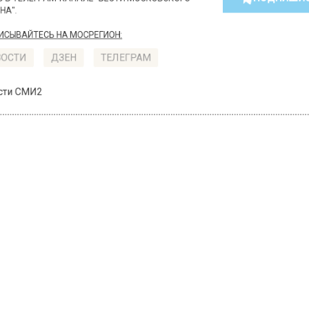
КТУАЛЬНЫХ НОВОСТЕЙ И ЭКСКЛЮЗИВНЫХ
ПОДПИ
ТЕЛЕГРАМ-КАНАЛЕ "ВЕСТИ МОСКОВСКОГО
АЙТЕСЬ НА МОСРЕГИОН:
ТИ
ДЗЕН
ТЕЛЕГРАМ
 СМИ2
СТВО
Автор:
Юлия
квичей ждут длинные
одные из-за Дня народн
нства