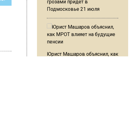
грозами придет в
ШИСЬ!
Подмосковье 21 июля
Юрист Машаров объяснил, как
МРОТ влияет на будущие
пенсии
 Варсегова
ого
МЧС предупредило об
опасности купания при
перепаде температуры в 10