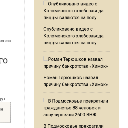
 Варсегова
Опубликовано видео с
Коломенского хлебозавода:
ого
пиццы валяются на полу
Роман Терюшков назвал
причину банкротства «Химок»
 будут
ужчин
ня
В Подмосковье прекратили