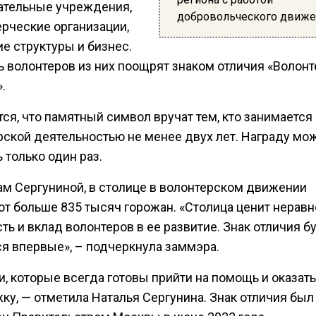
ательные учреждения,
добровольческого движе
рческие организации,
е структуры и бизнес.
ь волонтеров из них поощрят знаком отличия «Волонт
.
ся, что памятный символ вручат тем, кто занимается
рской деятельностью не менее двух лет. Награду мо
 только один раз.
ам Сергуниной, в столице в волонтерском движении
ют больше 835 тысяч горожан. «Столица ценит нерав
ть и вклад волонтеров в ее развитие. Знак отличия б
ся впервые», – подчеркнула заммэра.
, которые всегда готовы прийти на помощь и оказать
ку, — отметила Наталья Сергунина. Знак отличия был