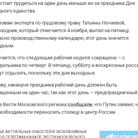
го единства.
ам эксперта по трудовому праву Татьяны Нечаевой,
ник, который отмечается 4 ноября, выпал на пятницу
о производственному календарю, этот день значится
ым.
тся, что следующая рабочая неделя сокращена — с
ника по четверг. В пятницу, субботу и воскресенье 
тдыхать, поскольку эти дни выходные.
, накануне праздника рабочий день должен быть
нным на один час, так как этот день — предпразднич
ести Московского региона
сообщали
, что Путин заяви
бходимости переносить столицу в центр России.