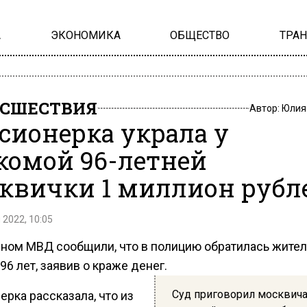
А
ЭКОНОМИКА
ОБЩЕСТВО
ТРА
СШЕСТВИЯ
Автор:
Юлия
сионерка украла у
комой 96-летней
квички 1 миллион рубл
 2022, 10:05
чном МВД сообщили, что в полицию обратилась жите
6 лет, заявив о краже денег.
Суд приговорил москвича
рка рассказала, что из