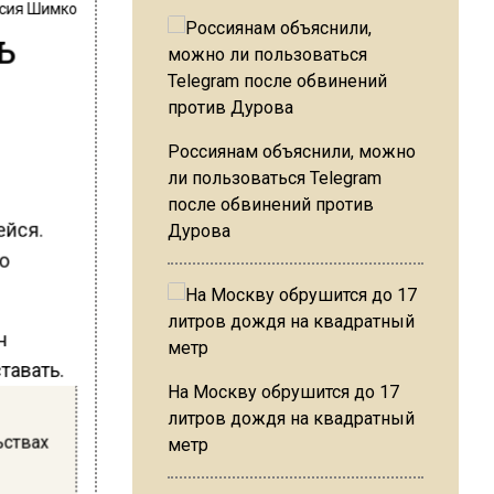
сия Шимко
ь
-
Россиянам объяснили, можно
ли пользоваться Telegram
после обвинений против
ейся.
Дурова
ло
н
тавать.
На Москву обрушится до 17
литров дождя на квадратный
ьствах
метр