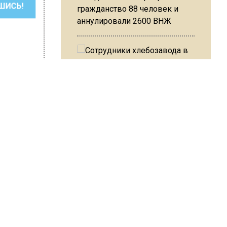
ШИСЬ!
гражданство 88 человек и
аннулировали 2600 ВНЖ
Сотрудники хлебозавода в
Балашихе массово
увольняются из-за жары в
цехах
сия Шимко
ь
-
Резкое похолодание с