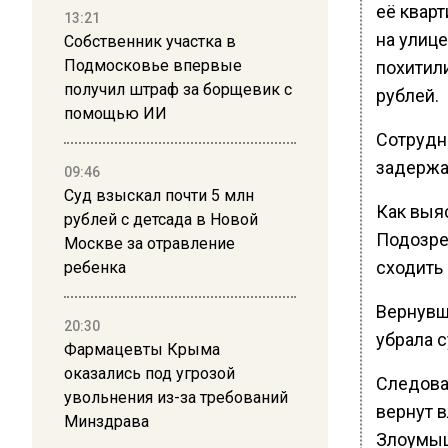
её кварт
13:21
на улиц
Собственник участка в
Подмосковье впервые
похитил
получил штраф за борщевик с
рублей.
помощью ИИ
Сотрудн
задержа
09:46
Суд взыскал почти 5 млн
Как выяс
рублей с детсада в Новой
Подозре
Москве за отравление
сходить 
ребенка
Вернувш
20:30
убрала с
Фармацевты Крыма
оказались под угрозой
Следова
увольнения из-за требований
вернут 
Минздрава
Злоумыш