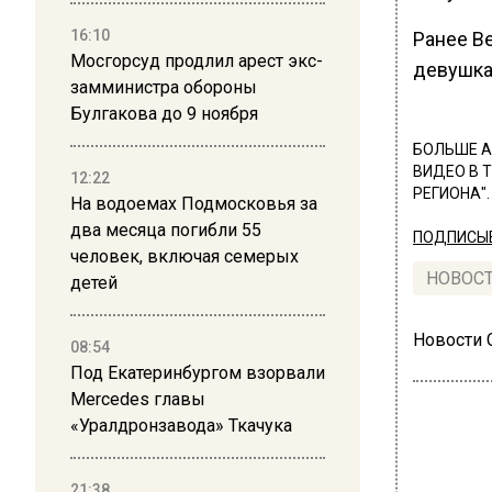
16:10
Ранее В
Мосгорсуд продлил арест экс-
девушка
замминистра обороны
Булгакова до 9 ноября
БОЛЬШЕ А
ВИДЕО В 
12:22
РЕГИОНА".
На водоемах Подмосковья за
два месяца погибли 55
ПОДПИСЫВ
человек, включая семерых
НОВОС
детей
Новости
08:54
Под Екатеринбургом взорвали
Mercedes главы
«Уралдронзавода» Ткачука
21:38