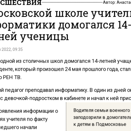
СШЕСТВИЯ
Автор:
Анаста
осковской школе учител
орматики домогался 14
ней ученицы
 2022, 09:35
 одной из столичных школ домогался 14-летней учащ
енте, который произошел 24 мая прошлого года, ста
о РЕН ТВ.
й педагог преподавал информатику. В один из дней о
с девочкой-подростком в кабинете и начал к ней прис
Водителя семьи военного
оявления информации о
заподозрили в домогател
ях учителя по факту
к детям в Подмосковье
едшего начали