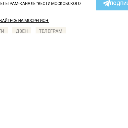
ПОДПИ
ТЕЛЕГРАМ-КАНАЛЕ "ВЕСТИ МОСКОВСКОГО
АЙТЕСЬ НА МОСРЕГИОН:
ТИ
ДЗЕН
ТЕЛЕГРАМ
 СМИ2
СШЕСТВИЯ
Автор:
Анаста
осковской школе учител
орматики домогался 14
ней ученицы