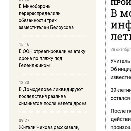
ПРОИ
В Минобороны
В м
перераспределили
инф
обязанности трех
заместителей Белоусова
лет
15:16
28 октября
В ООН отреагировали на атаку
дрона по пляжу под
Учитель
Геленджиком
Об инцид
известн
12:33
39-летни
В Домодедове ликвидируют
последствия разлива
остался 
химикатов после налета дрона
После п
действи
09:27
произош
Жители Чехова рассказали,