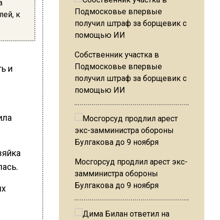
а
лей, к
Собственник участка в
Подмосковье впервые
ь и
получил штраф за борщевик с
помощью ИИ
ила
зяйка
Мосгорсуд продлил арест экс-
лась.
замминистра обороны
Булгакова до 9 ноября
их
.