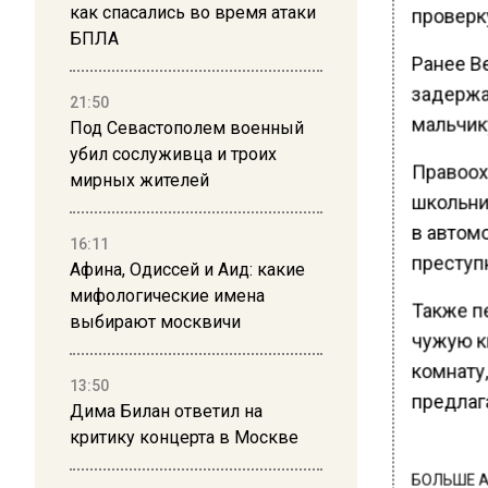
как спасались во время атаки
проверк
БПЛА
Ранее В
задержа
21:50
мальчик
Под Севастополем военный
убил сослуживца и троих
Правоох
мирных жителей
школьник
в автом
16:11
преступ
Афина, Одиссей и Аид: какие
мифологические имена
Также п
выбирают москвичи
чужую к
комнату,
13:50
предлаг
Дима Билан ответил на
критику концерта в Москве
БОЛЬШЕ А