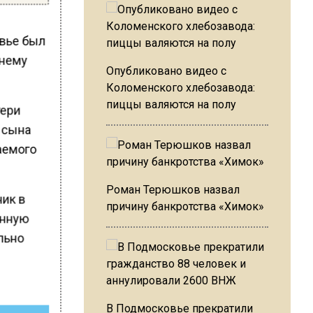
овье был
тнему
Опубликовано видео с
Коломенского хлебозавода:
пиццы валяются на полу
тери
е сына
аемого
Роман Терюшков назвал
ник в
причину банкротства «Химок»
анную
ельно
В Подмосковье прекратили