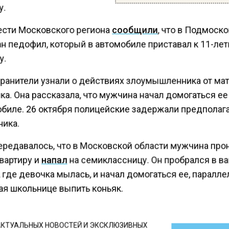
у.
ести Московского региона
сообщили
, что в Подмоск
н педофил, который в автомобиле приставал к 11-ле
у.
ранители узнали о действиях злоумышленника от ма
а. Она рассказала, что мужчина начал домогаться е
обиле. 26 октября полицейские задержали предполаг
ника.
ередавалось, что в Московской области мужчина про
вартиру и
напал
на семиклассницу. Он пробрался в в
 где девочка мылась, и начал домогаться ее, паралл
ая школьнице выпить коньяк.
КТУАЛЬНЫХ НОВОСТЕЙ И ЭКСКЛЮЗИВНЫХ