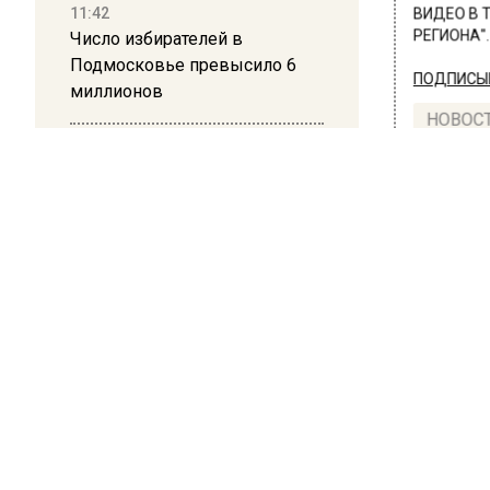
11:42
ВИДЕО В 
Число избирателей в
РЕГИОНА".
Подмосковье превысило 6
ПОДПИСЫВ
миллионов
НОВОС
11:15
Саратовский депутат Калинин
Новости
призвал к совести
ветеранское сообщество
Польши
10:34
ПРОИ
Пять человек погибли в
В м
результате атаки БПЛА на
Московскую область
инф
лет
21:36